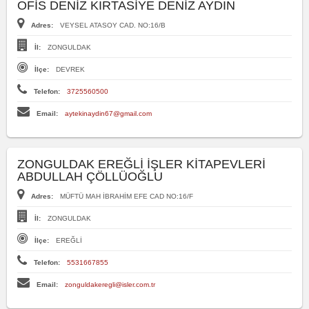
OFİS DENİZ KIRTASİYE DENİZ AYDIN
Adres:
VEYSEL ATASOY CAD. NO:16/B
İl:
ZONGULDAK
İlçe:
DEVREK
Telefon:
3725560500
Email:
aytekinaydin67@gmail.com
ZONGULDAK EREĞLİ İŞLER KİTAPEVLERİ
ABDULLAH ÇÖLLÜOĞLU
Adres:
MÜFTÜ MAH İBRAHİM EFE CAD NO:16/F
İl:
ZONGULDAK
İlçe:
EREĞLİ
Telefon:
5531667855
Email:
zonguldakeregli@isler.com.tr