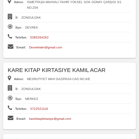
Adres:
İSMETPAŞA MAHVALİ FAHRİ YÜKSEL SOK GÜNAY ÇARŞISI 3/1
NO:Z09
İl:
ZONGULDAK
İlçe:
DEVREK
Telefon:
5385264262
Email:
Devrekisler@gmail.com
KARE KITAP KIRTASIYE KAMIL ACAR
Adres:
MESRUTIYET MAH GAZIPASA CAD NO:9/E
İl:
ZONGULDAK
İlçe:
MERKEZ
Telefon:
3722521116
Email:
karekitapkirtasiye@gmail.com