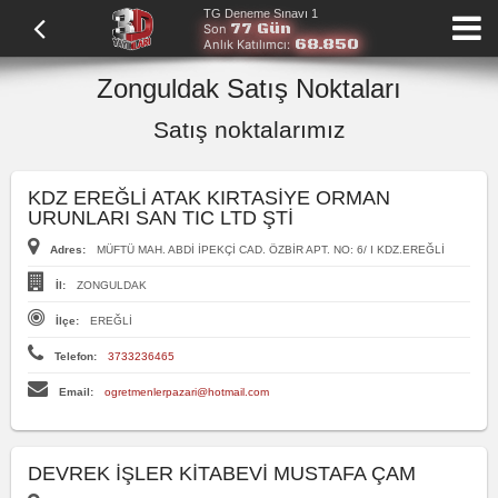
TG Deneme Sınavı 1
77 Gün
Son
68.850
Anlık Katılımcı:
Zonguldak Satış Noktaları
Satış noktalarımız
KDZ EREĞLİ ATAK KIRTASİYE ORMAN
URUNLARI SAN TIC LTD ŞTİ
Adres:
MÜFTÜ MAH. ABDİ İPEKÇİ CAD. ÖZBİR APT. NO: 6/ I KDZ.EREĞLİ
İl:
ZONGULDAK
İlçe:
EREĞLİ
Telefon:
3733236465
Email:
ogretmenlerpazari@hotmail.com
DEVREK İŞLER KİTABEVİ MUSTAFA ÇAM