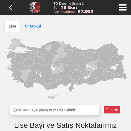
TG Deneme Sınavı 1
78 Gün
Son
57.350
Anlık Katılımcı:
Lise
Ortaokul
Temizle
Lise Bayi ve Satış Noktalarımız