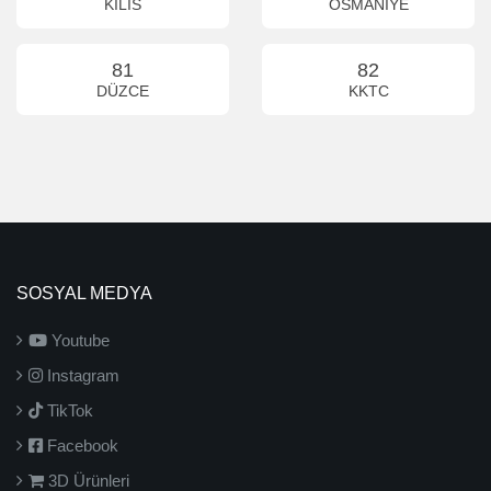
KİLİS
OSMANİYE
81
82
DÜZCE
KKTC
SOSYAL MEDYA
Youtube
Instagram
TikTok
Facebook
3D Ürünleri