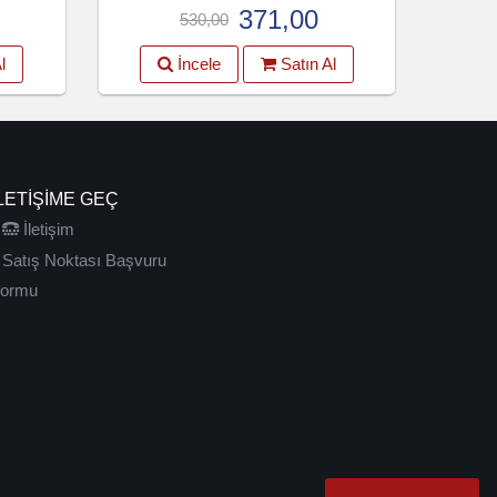
371,00
530,00
l
İncele
Satın Al
LETIŞIME GEÇ
İletişim
Satış Noktası Başvuru
ormu