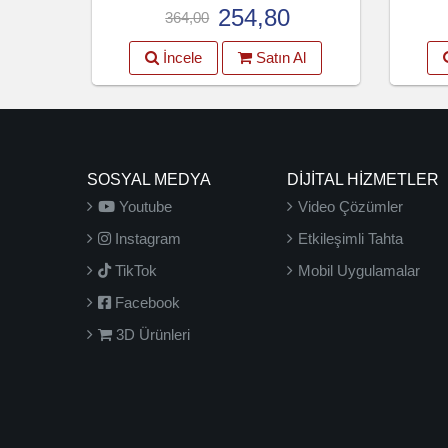
254,80
364,00
İncele
Satın Al
SOSYAL MEDYA
DİJİTAL HİZMETLER
Youtube
Video Çözümler
Instagram
Etkileşimli Tahta
TikTok
Mobil Uygulamalar
Facebook
3D Ürünleri