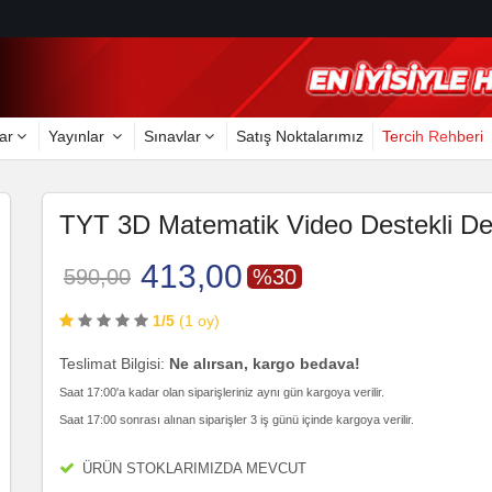
ar
Yayınlar
Sınavlar
Satış Noktalarımız
Tercih Rehberi
TYT 3D Matematik Video Destekli De
413,00
590,00
%30
1/5
(1 oy)
Teslimat Bilgisi:
Ne alırsan, kargo bedava!
Saat 17:00'a kadar olan siparişleriniz aynı gün kargoya verilir.
Saat 17:00 sonrası alınan siparişler 3 iş günü içinde kargoya verilir.
ÜRÜN STOKLARIMIZDA MEVCUT