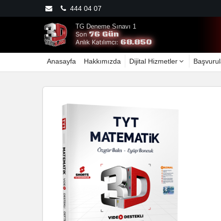
444 04 07
TG Deneme Sınavı 1
76 Gün
Son
68.850
Anlık Katılımcı:
Anasayfa
Hakkımızda
Dijital Hizmetler
Başvurul