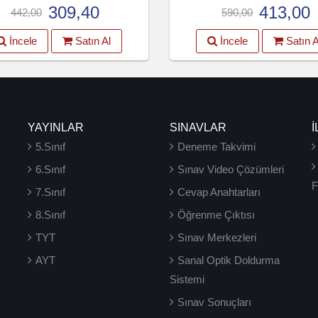
309,40
413,00
442,00
590,00
İncele
Satın Al
İncele
Satın A
YAYINLAR
SINAVLAR
İ
5.Sınıf
Deneme Takvimi
6.Sınıf
Sınav Video Çözümleri
F
7.Sınıf
Cevap Anahtarları
8.Sınıf
Öğrenme Çıktısı
TYT
Sınav Merkezleri
AYT
Sanal Optik Doldurma
Sistemi
Sınav Sonuçları