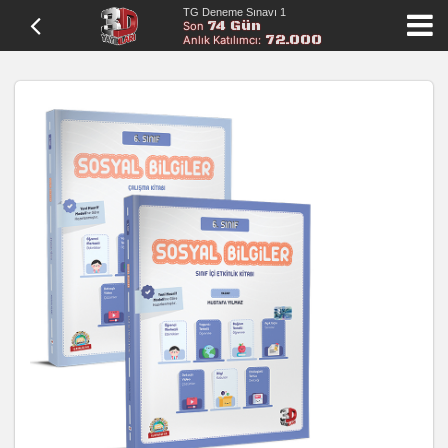
TG Deneme Sınavı 1
74 Gün
Son
72.000
Anlık Katılımcı: