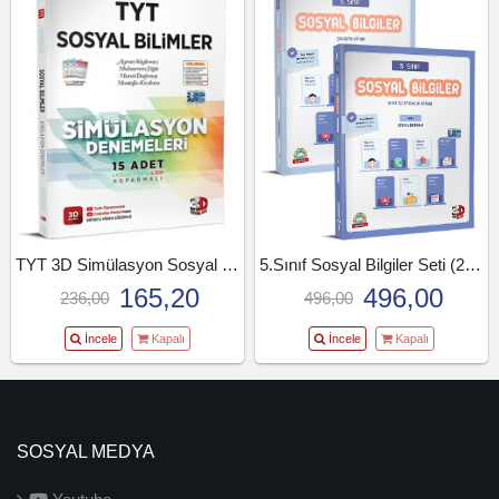
TYT 3D Simülasyon Sosyal Bilimler Denemeleri
5.Sınıf Sosyal Bilgiler Seti (25-26)
165,20
496,00
236,00
496,00
İncele
Kapalı
İncele
Kapalı
SOSYAL MEDYA