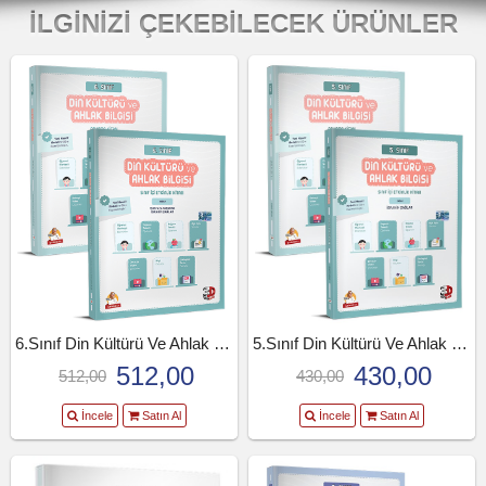
İLGINIZI ÇEKEBILECEK ÜRÜNLER
6.Sınıf Din Kültürü Ve Ahlak Bil.Seti (25-26)
5.Sınıf Din Kültürü Ve Ahlak Bilgisi.Seti (25-26)
512,00
430,00
512,00
430,00
İncele
Satın Al
İncele
Satın Al