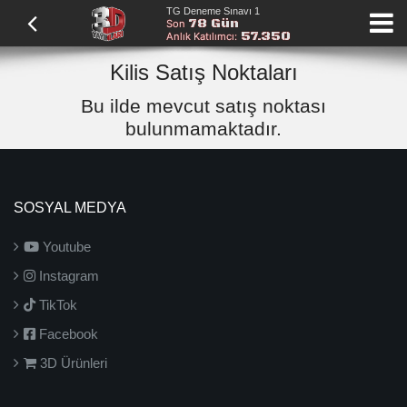
TG Deneme Sınavı 1
78 Gün
Son
57.350
Anlık Katılımcı:
Kilis Satış Noktaları
Bu ilde mevcut satış noktası
bulunmamaktadır.
SOSYAL MEDYA
Youtube
Instagram
TikTok
Facebook
3D Ürünleri