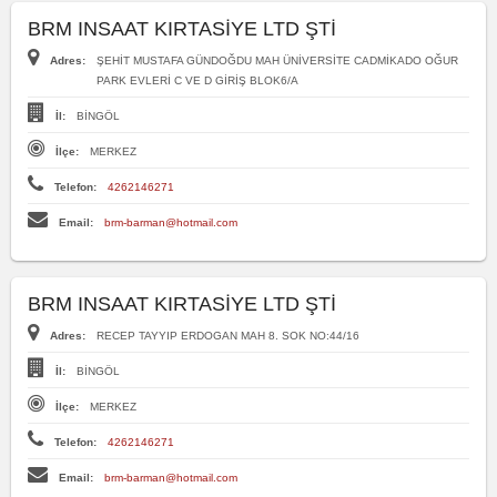
BRM INSAAT KIRTASİYE LTD ŞTİ
Adres:
ŞEHİT MUSTAFA GÜNDOĞDU MAH ÜNİVERSİTE CADMİKADO OĞUR
PARK EVLERİ C VE D GİRİŞ BLOK6/A
İl:
BİNGÖL
İlçe:
MERKEZ
Telefon:
4262146271
Email:
brm-barman@hotmail.com
BRM INSAAT KIRTASİYE LTD ŞTİ
Adres:
RECEP TAYYIP ERDOGAN MAH 8. SOK NO:44/16
İl:
BİNGÖL
İlçe:
MERKEZ
Telefon:
4262146271
Email:
brm-barman@hotmail.com