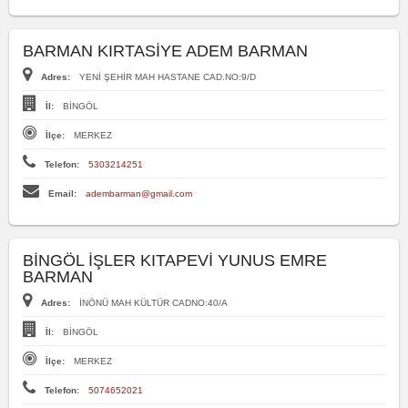
BARMAN KIRTASİYE ADEM BARMAN
Adres:
YENİ ŞEHİR MAH HASTANE CAD.NO:9/D
İl:
BİNGÖL
İlçe:
MERKEZ
Telefon:
5303214251
Email:
adembarman@gmail.com
BİNGÖL İŞLER KITAPEVİ YUNUS EMRE
BARMAN
Adres:
İNÖNÜ MAH KÜLTÜR CADNO:40/A
İl:
BİNGÖL
İlçe:
MERKEZ
Telefon:
5074652021