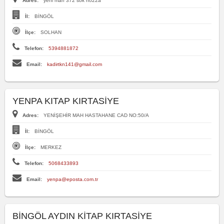
Adres:
yeni mah 372 sok no22a
İl:
BİNGÖL
İlçe:
SOLHAN
Telefon:
5394881872
Email:
kadirtkn141@gmail.com
YENPA KITAP KIRTASİYE
Adres:
YENİŞEHİR MAH HASTAHANE CAD NO:50/A
İl:
BİNGÖL
İlçe:
MERKEZ
Telefon:
5068433893
Email:
yenpa@eposta.com.tr
BİNGÖL AYDIN KİTAP KIRTASİYE