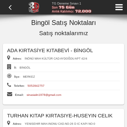
TG Deneme Sınavı 1
75 Gün
Son
72.000
Anlık Katılımcı:
Bingöl Satış Noktaları
Satış noktalarımız
ADA KIRTASİYE KITABEVİ - BİNGÖL
Adres:
İNÖNÜ MAH KÜLTÜR CAD AYDOĞDU APT 42/4
İl:
BİNGÖL
İlçe:
MERKEZ
Telefon:
5052842757
Email:
sinasialin1978@gmail.com
TURHAN KITAP KIRTASIYE-HUSEYIN CELIK
Adres:
YENISEHIR MAH.INONU CAD.NO:26 D IC KAPI NO:0