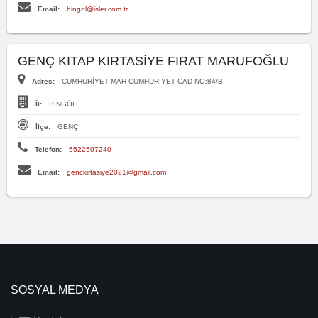
Email:
bingol@isler.com.tr
GENÇ KITAP KIRTASİYE FIRAT MARUFOĞLU
Adres:
CUMHURİYET MAH CUMHURİYET CAD NO:84/B
İl:
BİNGÖL
İlçe:
GENÇ
Telefon:
5522507240
Email:
genckirtasiye2021@gmail.com
SOSYAL MEDYA