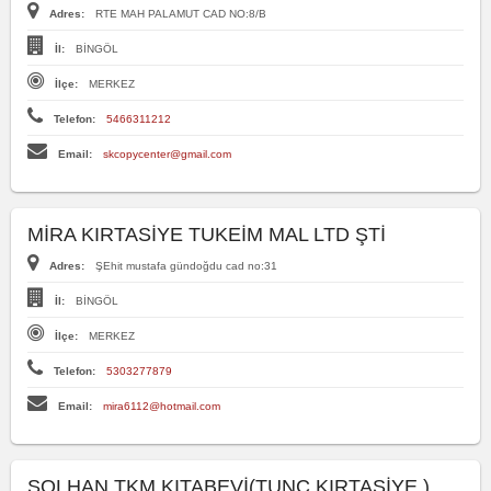
Adres:
RTE MAH PALAMUT CAD NO:8/B
İl:
BİNGÖL
İlçe:
MERKEZ
Telefon:
5466311212
Email:
skcopycenter@gmail.com
MİRA KIRTASİYE TUKEİM MAL LTD ŞTİ
Adres:
ŞEhit mustafa gündoğdu cad no:31
İl:
BİNGÖL
İlçe:
MERKEZ
Telefon:
5303277879
Email:
mira6112@hotmail.com
SOLHAN TKM KITABEVİ(TUNÇ KIRTASİYE )