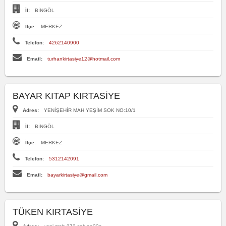
İl:
BİNGÖL
İlçe:
MERKEZ
Telefon:
4262140900
Email:
turhankirtasiye12@hotmail.com
BAYAR KITAP KIRTASİYE
Adres:
YENİŞEHİR MAH YEŞİM SOK NO:10/1
İl:
BİNGÖL
İlçe:
MERKEZ
Telefon:
5312142091
Email:
bayarkirtasiye@gmail.com
TÜKEN KIRTASİYE