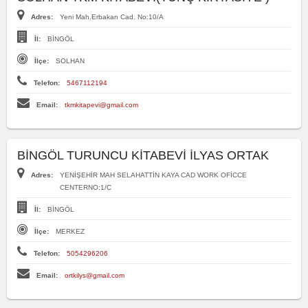
Adres:
Yeni Mah.Erbakan Cad. No:10/A
İl:
BİNGÖL
İlçe:
SOLHAN
Telefon:
5467112194
Email:
tkmkitapevi@gmail.com
BİNGÖL TURUNCU KİTABEVİ İLYAS ORTAK
Adres:
YENİŞEHİR MAH SELAHATTİN KAYA CAD WORK OFİCCE
CENTERNO:1/C
İl:
BİNGÖL
İlçe:
MERKEZ
Telefon:
5054296206
Email:
ortkilys@gmail.com