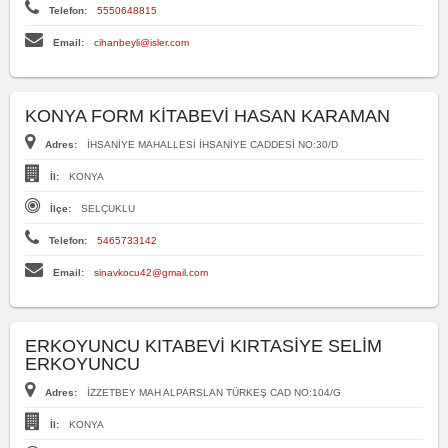
Telefon:
5550648815
Email:
cihanbeyli@isler.com
KONYA FORM KİTABEVİ HASAN KARAMAN
Adres:
İHSANİYE MAHALLESİ İHSANİYE CADDESİ NO:30/D
İl:
KONYA
İlçe:
SELÇUKLU
Telefon:
5465733142
Email:
sinavkocu42@gmail.com
ERKOYUNCU KITABEVİ KIRTASİYE SELİM
ERKOYUNCU
Adres:
İZZETBEY MAH ALPARSLAN TÜRKEŞ CAD NO:104/G
İl:
KONYA