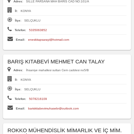
Adres:
SILLE PARSANA MAH BARIS CAD NO:101/A
İl:
KONYA
İlçe:
SELÇUKLU
Telefon:
5335063852
Email:
eneskitapsarayi@hotmail.com
BARIŞ KITABEVİ MEHMET CAN TALAY
Adres:
İhsaniye mahallesi sultan Cem caddesi no5/B
İl:
KONYA
İlçe:
SELÇUKLU
Telefon:
5078216109
Email:
bariskitabevimuhasebr@outlook.com
ROKKO MÜHENDİSLİK MİMARLIK VE İÇ MİM.