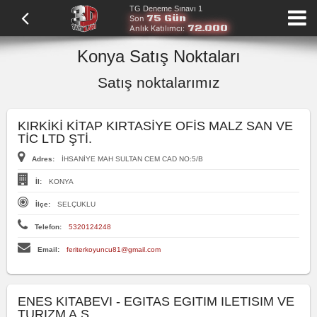
TG Deneme Sınavı 1
75 Gün
Son
72.000
Anlık Katılımcı:
Konya Satış Noktaları
Satış noktalarımız
KIRKİKİ KİTAP KIRTASİYE OFİS MALZ SAN VE
TİC LTD ŞTİ.
Adres:
İHSANİYE MAH SULTAN CEM CAD NO:5/B
İl:
KONYA
İlçe:
SELÇUKLU
Telefon:
5320124248
Email:
feriterkoyuncu81@gmail.com
ENES KITABEVI - EGITAS EGITIM ILETISIM VE
TURIZM A.S.