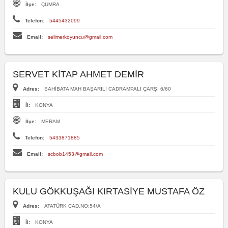
İlçe:
ÇUMRA
Telefon:
5445432099
Email:
selimerkoyuncu@gmail.com
SERVET KİTAP AHMET DEMİR
Adres:
SAHİBATA MAH BAŞARILI CADRAMPALI ÇARŞI 6/60
İl:
KONYA
İlçe:
MERAM
Telefon:
5433871885
Email:
scbob1453@gmail.com
KULU GÖKKUŞAĞI KIRTASİYE MUSTAFA ÖZ
Adres:
ATATÜRK CAD.NO:54/A
İl:
KONYA