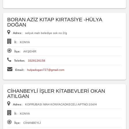
BORAN AZİZ KITAP KIRTASİYE -HÜLYA
DOĞAN
Adres:
selçuk mah belediye sok no:2/g
İl:
KONYA
İlçe:
AKŞEHİR
Telefon:
3328126158
Email:
hulyadogan727@gmail.com
CİHANBEYLİ İŞLER KİTABEVLERİ OKAN
ATILGAN
Adres:
KOPRUBASI MAH KONYACADKECELI APTNO:104/H
İl:
KONYA
İlçe:
CİHANBEYLİ