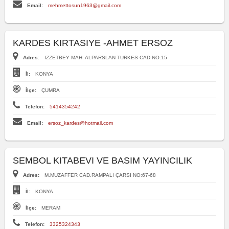
Email:
mehmettosun1963@gmail.com
KARDES KIRTASIYE -AHMET ERSOZ
Adres:
IZZETBEY MAH. ALPARSLAN TURKES CAD NO:15
İl:
KONYA
İlçe:
ÇUMRA
Telefon:
5414354242
Email:
ersoz_kardes@hotmail.com
SEMBOL KITABEVI VE BASIM YAYINCILIK
Adres:
M.MUZAFFER CAD.RAMPALI ÇARSI NO:67-68
İl:
KONYA
İlçe:
MERAM
Telefon:
3325324343