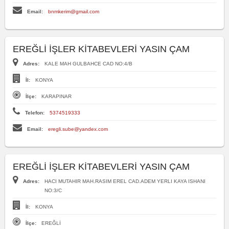
Email:
bnmkerim@gmail.com
EREĞLİ İŞLER KİTABEVLERİ YASIN ÇAM
Adres:
KALE MAH GULBAHCE CAD NO:4/B
İl:
KONYA
İlçe:
KARAPINAR
Telefon:
5374519333
Email:
eregli.sube@yandex.com
EREĞLİ İŞLER KİTABEVLERİ YASIN ÇAM
Adres:
HACI MUTAHIR MAH.RASIM EREL CAD.ADEM YERLI KAYA ISHANI
NO:3/C
İl:
KONYA
İlçe:
EREĞLİ