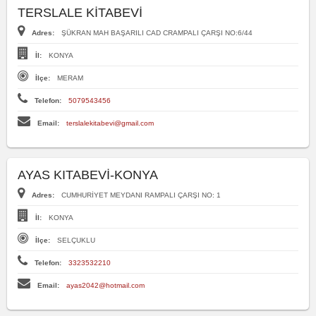
TERSLALE KİTABEVİ
Adres:
ŞÜKRAN MAH BAŞARILI CAD CRAMPALI ÇARŞI NO:6/44
İl:
KONYA
İlçe:
MERAM
Telefon:
5079543456
Email:
terslalekitabevi@gmail.com
AYAS KITABEVİ-KONYA
Adres:
CUMHURİYET MEYDANI RAMPALI ÇARŞI NO: 1
İl:
KONYA
İlçe:
SELÇUKLU
Telefon:
3323532210
Email:
ayas2042@hotmail.com