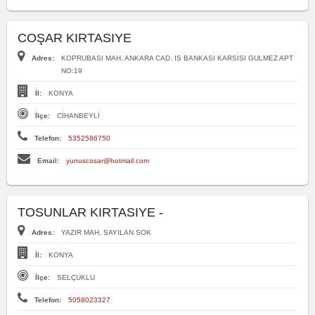
COŞAR KIRTASIYE
Adres:
KOPRUBASI MAH. ANKARA CAD. IS BANKASI KARSISI GULMEZ APT
NO:19
İl:
KONYA
İlçe:
CİHANBEYLİ
Telefon:
5352586750
Email:
yunuscosar@hotmail.com
TOSUNLAR KIRTASIYE -
Adres:
YAZIR MAH. SAYILAN SOK
İl:
KONYA
İlçe:
SELÇUKLU
Telefon:
5058023327