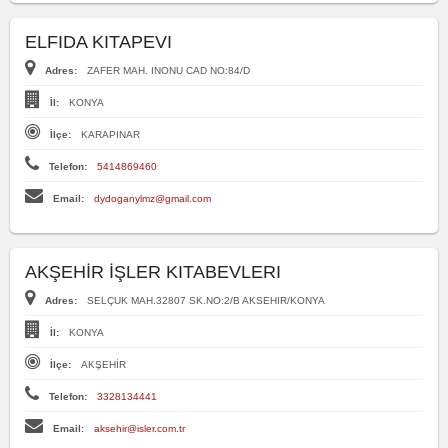
ELFIDA KITAPEVI
Adres:
ZAFER MAH. INONU CAD NO:84/D
İl:
KONYA
İlçe:
KARAPINAR
Telefon:
5414869460
Email:
dydoganylmz@gmail.com
AKŞEHİR İŞLER KITABEVLERI
Adres:
SELÇUK MAH.32807 SK.NO:2/B AKSEHIR/KONYA
İl:
KONYA
İlçe:
AKŞEHİR
Telefon:
3328134441
Email:
aksehir@isler.com.tr