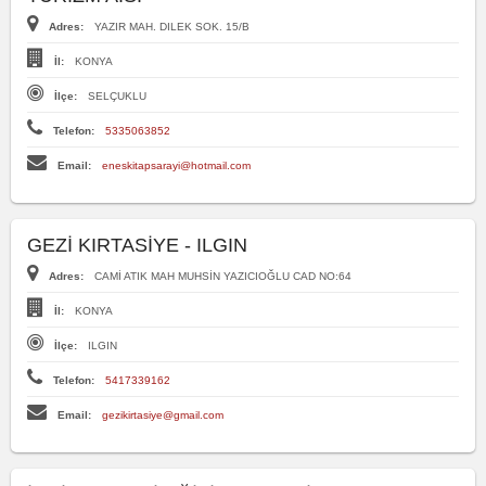
Adres:
YAZIR MAH. DILEK SOK. 15/B
İl:
KONYA
İlçe:
SELÇUKLU
Telefon:
5335063852
Email:
eneskitapsarayi@hotmail.com
GEZİ KIRTASİYE - ILGIN
Adres:
CAMİ ATIK MAH MUHSİN YAZICIOĞLU CAD NO:64
İl:
KONYA
İlçe:
ILGIN
Telefon:
5417339162
Email:
gezikirtasiye@gmail.com