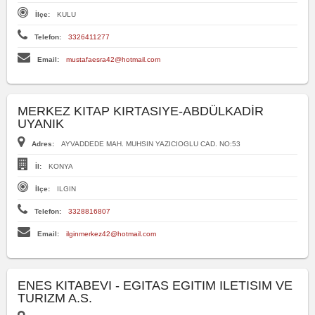
İlçe:
KULU
Telefon:
3326411277
Email:
mustafaesra42@hotmail.com
MERKEZ KITAP KIRTASIYE-ABDÜLKADİR
UYANIK
Adres:
AYVADDEDE MAH. MUHSIN YAZICIOGLU CAD. NO:53
İl:
KONYA
İlçe:
ILGIN
Telefon:
3328816807
Email:
ilginmerkez42@hotmail.com
ENES KITABEVI - EGITAS EGITIM ILETISIM VE
TURIZM A.S.