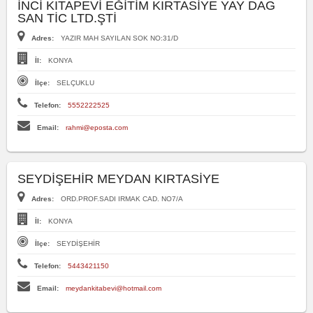
İNCİ KITAPEVİ EĞİTİM KIRTASİYE YAY DAG
SAN TİC LTD.ŞTİ
Adres:
YAZIR MAH SAYILAN SOK NO:31/D
İl:
KONYA
İlçe:
SELÇUKLU
Telefon:
5552222525
Email:
rahmi@eposta.com
SEYDİŞEHİR MEYDAN KIRTASİYE
Adres:
ORD.PROF.SADI IRMAK CAD. NO7/A
İl:
KONYA
İlçe:
SEYDİŞEHİR
Telefon:
5443421150
Email:
meydankitabevi@hotmail.com