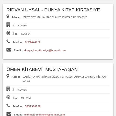
RIDVAN UYSAL - DUNYA KITAP KIRTASIYE
Adres:
IZZET BEY MAH ALPARSLAN TÜRKES CAD NO:23/B
İl:
KONYA
İlçe:
ÇUMRA
Telefon:
3324474920
Email:
dunya_kitapkirtasiye@hotmail.com
ÖMER KİTABEVİ -MUSTAFA ŞAN
Adres:
SAHİBATA MAH MİMAR MUZAFFER CAD RAMPALI ÇARŞI GİRİŞ KAT
NO:98
İl:
KONYA
İlçe:
MERAM
Telefon:
5459388738
Email:
mehmetdemirsmmm@hotmail.com