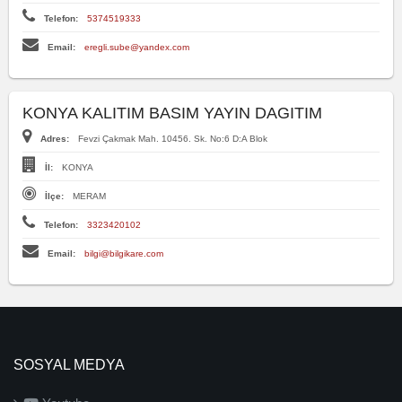
Telefon:
5374519333
Email:
eregli.sube@yandex.com
KONYA KALITIM BASIM YAYIN DAGITIM
Adres:
Fevzi Çakmak Mah. 10456. Sk. No:6 D:A Blok
İl:
KONYA
İlçe:
MERAM
Telefon:
3323420102
Email:
bilgi@bilgikare.com
SOSYAL MEDYA