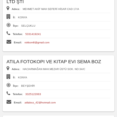
LTD ŞTİ
Adres:
MEHMET AKİF MAH SEFERİ HİSAR CAD 17/A
İl:
KONYA
İlçe:
SELÇUKLU
Telefon:
5331419241
Email:
rokkom6@gmail.com
ATILA FOTOKOPI VE KITAP EVI SEMA BOZ
Adres:
HACIARMAĞAN MAH.MEZAR ÜSTÜ SOK. NO:34/C
İl:
KONYA
İlçe:
BEYŞEHİR
Telefon:
3325122063
Email:
atilaboz_42@hotmail.com