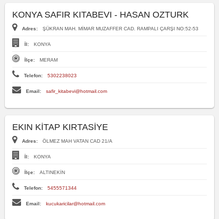
KONYA SAFIR KITABEVI - HASAN OZTURK
Adres:
ŞÜKRAN MAH. MİMAR MUZAFFER CAD. RAMPALI ÇARŞI NO:52-53
İl:
KONYA
İlçe:
MERAM
Telefon:
5302238023
Email:
safir_kitabevi@hotmail.com
EKIN KİTAP KIRTASİYE
Adres:
ÖLMEZ MAH VATAN CAD 21/A
İl:
KONYA
İlçe:
ALTINEKİN
Telefon:
5455571344
Email:
kucukaricilar@hotmail.com