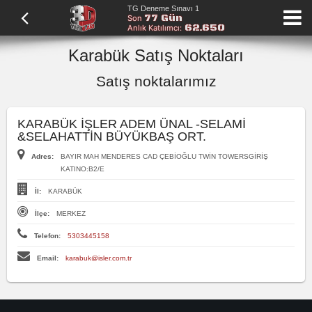
TG Deneme Sınavı 1
77 Gün
Son
62.650
Anlık Katılımcı:
Karabük Satış Noktaları
Satış noktalarımız
KARABÜK İŞLER ADEM ÜNAL -SELAMİ
&SELAHATTİN BÜYÜKBAŞ ORT.
Adres:
BAYIR MAH MENDERES CAD ÇEBİOĞLU TWİN TOWERSGİRİŞ
KATINO:B2/E
İl:
KARABÜK
İlçe:
MERKEZ
Telefon:
5303445158
Email:
karabuk@isler.com.tr