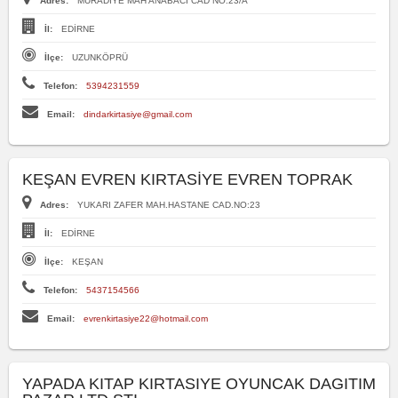
Adres:
MURADİYE MAH ANABACI CAD NO:23/A
İl:
EDİRNE
İlçe:
UZUNKÖPRÜ
Telefon:
5394231559
Email:
dindarkirtasiye@gmail.com
KEŞAN EVREN KIRTASİYE EVREN TOPRAK
Adres:
YUKARI ZAFER MAH.HASTANE CAD.NO:23
İl:
EDİRNE
İlçe:
KEŞAN
Telefon:
5437154566
Email:
evrenkirtasiye22@hotmail.com
YAPADA KITAP KIRTASIYE OYUNCAK DAGITIM