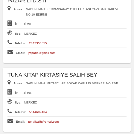
PAZAR.LTD.STI
Adres:
SABUNI MAH. KERVANSARAY OTELI ARKASI YAPADA KITABEVI
NO:10 EDIRNE
İl:
EDİRNE
İlçe:
MERKEZ
Telefon:
2842350555
Email:
yapada@gmail.com
TUNA KITAP KIRTASIYE SALIH BEY
Adres:
SABUNI MAH. MUTAFCILAR SOKAK CAPLI IS MERKEZI NO:12/B
İl:
EDİRNE
İlçe:
MERKEZ
Telefon:
5544692434
Email:
tunalisalih@gmail.com