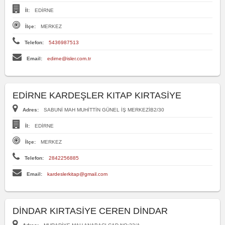
İl:
EDİRNE
İlçe:
MERKEZ
Telefon:
5436987513
Email:
edirne@isler.com.tr
EDİRNE KARDEŞLER KITAP KIRTASİYE
Adres:
SABUNİ MAH MUHİTTİN GÜNEL İŞ MERKEZİB2/30
İl:
EDİRNE
İlçe:
MERKEZ
Telefon:
2842256885
Email:
kardeslerkitap@gmail.com
DİNDAR KIRTASİYE CEREN DİNDAR