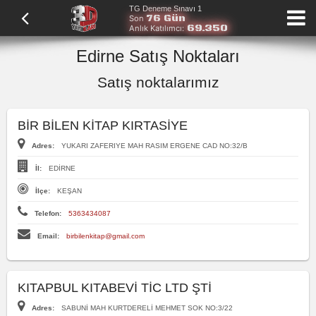
TG Deneme Sınavı 1
76 Gün
Son
69.350
Anlık Katılımcı:
Edirne Satış Noktaları
Satış noktalarımız
BİR BİLEN KİTAP KIRTASİYE
Adres:
YUKARI ZAFERIYE MAH RASIM ERGENE CAD NO:32/B
İl:
EDİRNE
İlçe:
KEŞAN
Telefon:
5363434087
Email:
birbilenkitap@gmail.com
KITAPBUL KITABEVİ TİC LTD ŞTİ
Adres:
SABUNİ MAH KURTDERELİ MEHMET SOK NO:3/22