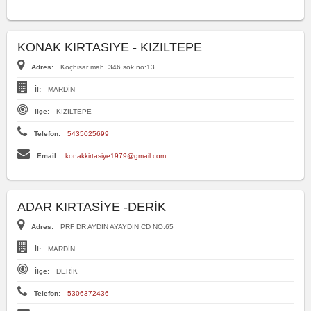
KONAK KIRTASIYE - KIZILTEPE
Adres:
Koçhisar mah. 346.sok no:13
İl:
MARDİN
İlçe:
KIZILTEPE
Telefon:
5435025699
Email:
konakkirtasiye1979@gmail.com
ADAR KIRTASİYE -DERİK
Adres:
PRF DR AYDIN AYAYDIN CD NO:65
İl:
MARDİN
İlçe:
DERİK
Telefon:
5306372436