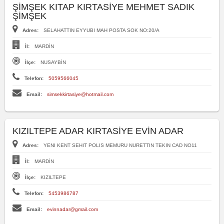
ŞİMŞEK KITAP KIRTASİYE MEHMET SADIK
ŞİMŞEK
Adres:
SELAHATTIN EYYUBI MAH POSTA SOK NO:20/A
İl:
MARDİN
İlçe:
NUSAYBİN
Telefon:
5059566045
Email:
simsekkirtasiye@hotmail.com
KIZILTEPE ADAR KIRTASİYE EVİN ADAR
Adres:
YENI KENT SEHIT POLIS MEMURU NURETTIN TEKIN CAD NO11
İl:
MARDİN
İlçe:
KIZILTEPE
Telefon:
5453986787
Email:
evinnadar@gmail.com