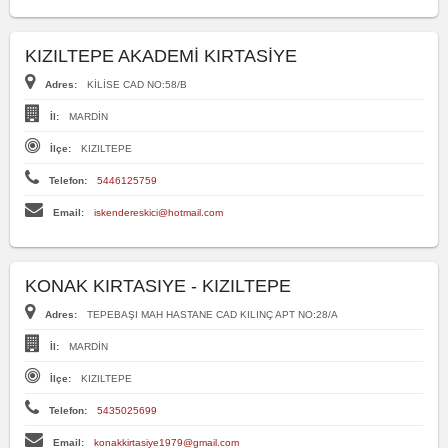
KIZILTEPE AKADEMİ KIRTASİYE
Adres:
KİLİSE CAD NO:58/B
İl:
MARDİN
İlçe:
KIZILTEPE
Telefon:
5446125759
Email:
iskendereskici@hotmail.com
KONAK KIRTASIYE - KIZILTEPE
Adres:
TEPEBAŞI MAH HASTANE CAD KILINÇ APT NO:28/A
İl:
MARDİN
İlçe:
KIZILTEPE
Telefon:
5435025699
Email:
konakkirtasiye1979@gmail.com