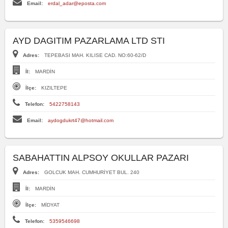
Email:
erdal_adar@eposta.com
AYD DAGITIM PAZARLAMA LTD STI
Adres:
TEPEBASI MAH. KILISE CAD. NO:60-62/D
İl:
MARDİN
İlçe:
KIZILTEPE
Telefon:
5422758143
Email:
aydogdukrt47@hotmail.com
SABAHATTIN ALPSOY OKULLAR PAZARI
Adres:
GOLCUK MAH. CUMHURİYET BUL. 240
İl:
MARDİN
İlçe:
MİDYAT
Telefon:
5359546698