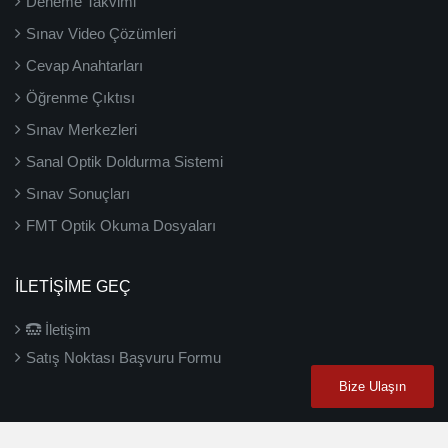
Deneme Takvimi
Sınav Video Çözümleri
Cevap Anahtarları
Öğrenme Çıktısı
Sınav Merkezleri
Sanal Optik Doldurma Sistemi
Sınav Sonuçları
FMT Optik Okuma Dosyaları
İLETIŞIME GEÇ
İletişim
Satış Noktası Başvuru Formu
Bize Ulaşın
2026 ©
3D Yayınları
- Tüm hakları saklıdır.