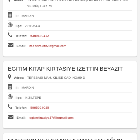
Adres:
13 MART MAH VALİ OZAN CADOKUMUŞLAR APT CEMİL KARDEMİR
VE MÜŞT 116 79
İl:
MARDİN
İlçe:
ARTUKLU
Telefon:
5389489412
Email:
m.ecevit1992@gmail.com
EGITIM KITAP KIRTASIYE IZETTIN BEYAZIT
Adres:
TEPEBASI MAH. KILISE CAD. NO:69 D
İl:
MARDİN
İlçe:
KIZILTEPE
Telefon:
5065024045
Email:
egitimkirtasiye47@hotmail.com