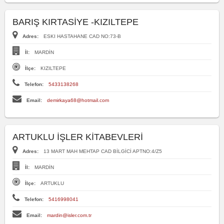
BARIŞ KIRTASİYE -KIZILTEPE
Adres:
ESKI HASTAHANE CAD NO:73-B
İl:
MARDİN
İlçe:
KIZILTEPE
Telefon:
5433138268
Email:
demirkaya68@hotmail.com
ARTUKLU İŞLER KİTABEVLERİ
Adres:
13 MART MAH MEHTAP CAD BİLGİCİ APTNO:4/Z5
İl:
MARDİN
İlçe:
ARTUKLU
Telefon:
5416998041
Email:
mardin@isler.com.tr