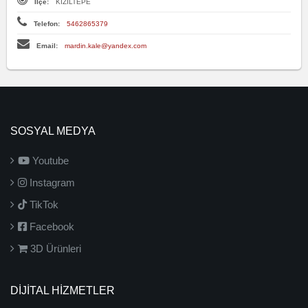
İlçe:
KIZILTEPE
Telefon:
5462865379
Email:
mardin.kale@yandex.com
SOSYAL MEDYA
Youtube
Instagram
TikTok
Facebook
3D Ürünleri
DİJİTAL HİZMETLER