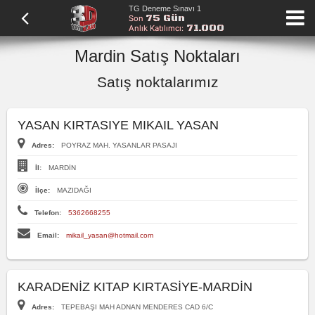
TG Deneme Sınavı 1
75 Gün
Son
71.000
Anlık Katılımcı:
Mardin Satış Noktaları
Satış noktalarımız
YASAN KIRTASIYE MIKAIL YASAN
Adres:
POYRAZ MAH. YASANLAR PASAJI
İl:
MARDİN
İlçe:
MAZIDAĞI
Telefon:
5362668255
Email:
mikail_yasan@hotmail.com
KARADENİZ KITAP KIRTASİYE-MARDİN
Adres:
TEPEBAŞI MAH ADNAN MENDERES CAD 6/C