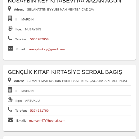
NUSAYBIN KEY KITABEVI RAMAZAN AĞUN
Adres:
SELAHATTİN EYYUBİ MAH MEKTEP CAD 2/A
İl:
MARDİN
İlçe:
NUSAYBİN
Telefon:
5054982056
Email:
nusaybinkey@gmail.com
GENÇLİK KITAP KIRTASİYE SERDAL BAGIŞ
Adres:
13 MART MAH MARDIN PARK HAST. KRS. ÇAGATAY APT. ALTI NO:3
İl:
MARDİN
İlçe:
ARTUKLU
Telefon:
5374541760
Email:
mertcom47@hotmail.com