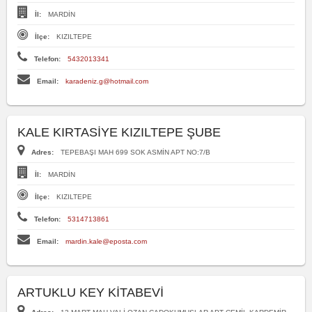
İl:
MARDİN
İlçe:
KIZILTEPE
Telefon:
5432013341
Email:
karadeniz.g@hotmail.com
KALE KIRTASİYE KIZILTEPE ŞUBE
Adres:
TEPEBAŞI MAH 699 SOK ASMİN APT NO:7/B
İl:
MARDİN
İlçe:
KIZILTEPE
Telefon:
5314713861
Email:
mardin.kale@eposta.com
ARTUKLU KEY KİTABEVİ