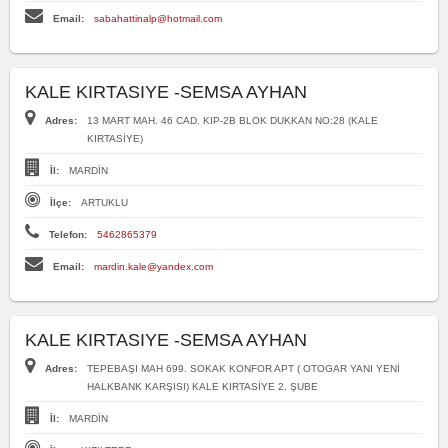
Email:
sabahattinalp@hotmail.com
KALE KIRTASIYE -SEMSA AYHAN
Adres:
13 MART MAH. 46 CAD. KIP-2B BLOK DUKKAN NO:28 (KALE
KIRTASİYE)
İl:
MARDİN
İlçe:
ARTUKLU
Telefon:
5462865379
Email:
mardin.kale@yandex.com
KALE KIRTASIYE -SEMSA AYHAN
Adres:
TEPEBAŞI MAH 699. SOKAK KONFOR APT ( OTOGAR YANI YENİ
HALKBANK KARŞISI) KALE KIRTASİYE 2. ŞUBE
İl:
MARDİN