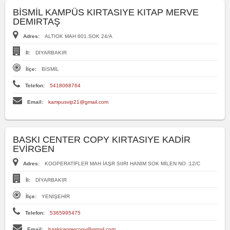
BİSMİL KAMPÜS KIRTASIYE KITAP MERVE
DEMIRTAŞ
Adres:
ALTIOK MAH 601.SOK 24/A
İl:
DİYARBAKIR
İlçe:
BİSMİL
Telefon:
5418068764
Email:
kampusvip21@gmail.com
BASKI CENTER COPY KIRTASIYE KADİR
EVİRGEN
Adres:
KOOPERATİFLER MAH İAŞR SIIRI HANIM SOK MİLEN NO :12/C
İl:
DİYARBAKIR
İlçe:
YENİŞEHİR
Telefon:
5365995475
Email:
baskicentercopy@gmail.com