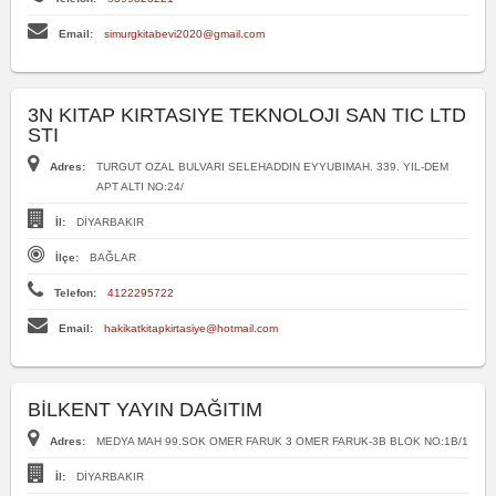
Email:
simurgkitabevi2020@gmail.com
3N KITAP KIRTASIYE TEKNOLOJI SAN TIC LTD
STI
Adres:
TURGUT OZAL BULVARI SELEHADDIN EYYUBIMAH. 339. YIL-DEM
APT ALTI NO:24/
İl:
DİYARBAKIR
İlçe:
BAĞLAR
Telefon:
4122295722
Email:
hakikatkitapkirtasiye@hotmail.com
BİLKENT YAYIN DAĞITIM
Adres:
MEDYA MAH 99.SOK OMER FARUK 3 OMER FARUK-3B BLOK NO:1B/1
İl:
DİYARBAKIR