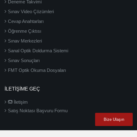
Deneme Takvimi
Sınav Video Çözümleri
Cevap Anahtarları
Öğrenme Çıktısı
Sınav Merkezleri
Sanal Optik Doldurma Sistemi
Sınav Sonuçları
FMT Optik Okuma Dosyaları
İLETIŞIME GEÇ
İletişim
Satış Noktası Başvuru Formu
Bize Ulaşın
2026 ©
3D Yayınları
- Tüm hakları saklıdır.