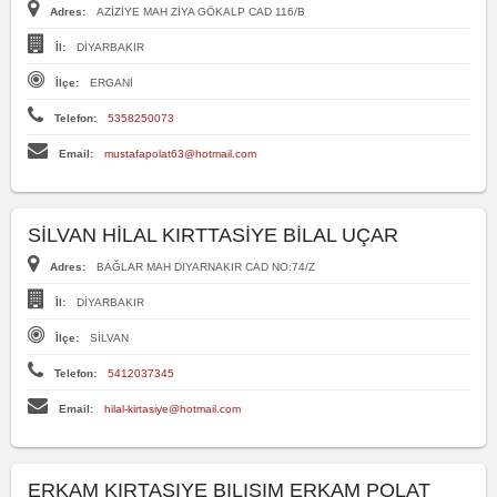
Adres:
AZİZİYE MAH ZİYA GÖKALP CAD 116/B
İl:
DİYARBAKIR
İlçe:
ERGANİ
Telefon:
5358250073
Email:
mustafapolat63@hotmail.com
SİLVAN HİLAL KIRTTASİYE BİLAL UÇAR
Adres:
BAĞLAR MAH DIYARNAKIR CAD NO:74/Z
İl:
DİYARBAKIR
İlçe:
SİLVAN
Telefon:
5412037345
Email:
hilal-kirtasiye@hotmail.com
ERKAM KIRTASIYE BILISIM ERKAM POLAT