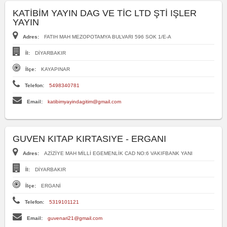
KATİBİM YAYIN DAG VE TİC LTD ŞTİ IŞLER
YAYIN
Adres:
FATIH MAH MEZOPOTAMYA BULVARI 596 SOK 1/E-A
İl:
DİYARBAKIR
İlçe:
KAYAPINAR
Telefon:
5498340781
Email:
katibimyayindagitim@gmail.com
GUVEN KITAP KIRTASIYE - ERGANI
Adres:
AZİZİYE MAH MİLLİ EGEMENLİK CAD NO:6 VAKIFBANK YANI
İl:
DİYARBAKIR
İlçe:
ERGANİ
Telefon:
5319101121
Email:
guvenari21@gmail.com