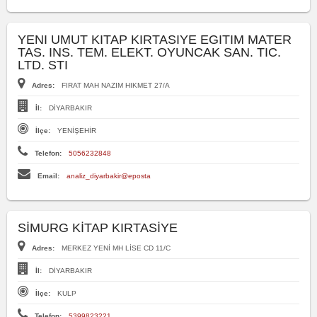
YENI UMUT KITAP KIRTASIYE EGITIM MATER
TAS. INS. TEM. ELEKT. OYUNCAK SAN. TIC.
LTD. STI
Adres:
FIRAT MAH NAZIM HIKMET 27/A
İl:
DİYARBAKIR
İlçe:
YENİŞEHİR
Telefon:
5056232848
Email:
analiz_diyarbakir@eposta
SİMURG KİTAP KIRTASİYE
Adres:
MERKEZ YENİ MH LİSE CD 11/C
İl:
DİYARBAKIR
İlçe:
KULP
Telefon:
5399823221