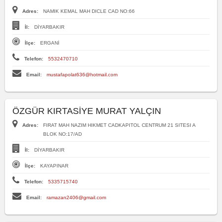
Adres:
NAMIK KEMAL MAH DICLE CAD NO:66
İl:
DİYARBAKIR
İlçe:
ERGANİ
Telefon:
5532470710
Email:
mustafapolat636@hotmail.com
ÖZGÜR KIRTASİYE MURAT YALÇIN
Adres:
FIRAT MAH NAZIM HIKMET CADKAPITOL CENTRUM 21 SITESI A
BLOK NO:17/AD
İl:
DİYARBAKIR
İlçe:
KAYAPINAR
Telefon:
5335715740
Email:
ramazan2406@gmail.com