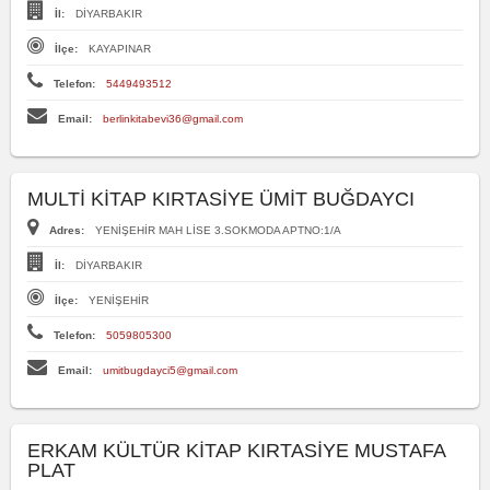
İl:
DİYARBAKIR
İlçe:
KAYAPINAR
Telefon:
5449493512
Email:
berlinkitabevi36@gmail.com
MULTİ KİTAP KIRTASİYE ÜMİT BUĞDAYCI
Adres:
YENİŞEHİR MAH LİSE 3.SOKMODA APTNO:1/A
İl:
DİYARBAKIR
İlçe:
YENİŞEHİR
Telefon:
5059805300
Email:
umitbugdayci5@gmail.com
ERKAM KÜLTÜR KİTAP KIRTASİYE MUSTAFA
PLAT