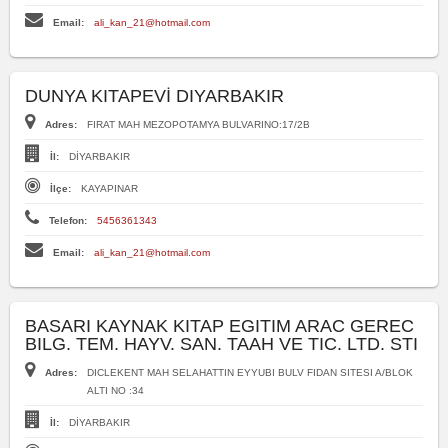
Email:
ali_kan_21@hotmail.com
DUNYA KITAPEVİ DIYARBAKIR
Adres:
FIRAT MAH MEZOPOTAMYA BULVARINO:17/2B
İl:
DİYARBAKIR
İlçe:
KAYAPINAR
Telefon:
5456361343
Email:
ali_kan_21@hotmail.com
BASARI KAYNAK KITAP EGITIM ARAC GEREC
BILG. TEM. HAYV. SAN. TAAH VE TIC. LTD. STI
Adres:
DICLEKENT MAH SELAHATTIN EYYUBI BULV FIDAN SITESI A/BLOK
ALTI NO :34
İl:
DİYARBAKIR