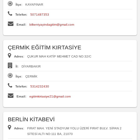
İlçe:
KAYAPINAR
Telefon:
5071487353
Email:
bilkentyayindagitim@gmail.com
ÇERMİK EĞİTİM KIRTASİYE
Adres:
ÇUKUR MAH KATİP MEHMET CAD NO:32/C
İl:
DİYARBAKIR
İlçe:
ÇERMİK
Telefon:
5314232430
Email:
egitimkirtasiye21@gmail.com
BERLİN KİTABEVİ
Adres:
FIRAT MAH. YENİ STADYUM YOLU ÜZERİ FIRAT BULV. SİPAN 2
SİTESİ ALTI NO:111 BA, 21070