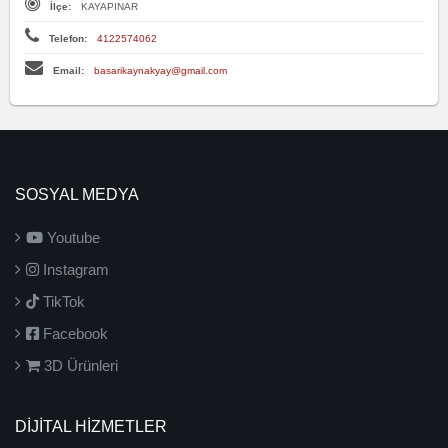
İlçe:
KAYAPINAR
Telefon:
4122574062
Email:
basarikaynakyay@gmail.com
SOSYAL MEDYA
Youtube
Instagram
TikTok
Facebook
3D Ürünleri
DİJİTAL HİZMETLER