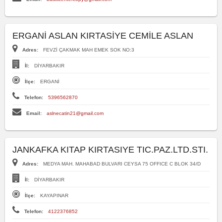
ERGANİ ASLAN KIRTASİYE CEMİLE ASLAN
Adres:
FEVZİ ÇAKMAK MAH EMEK SOK NO:3
İl:
DİYARBAKIR
İlçe:
ERGANİ
Telefon:
5396562870
Email:
aslnecatin21@gmail.com
JANKAFKA KITAP KIRTASIYE TIC.PAZ.LTD.STI.
Adres:
MEDYA MAH. MAHABAD BULVARI CEYSA 75 OFFICE C BLOK 34/D
İl:
DİYARBAKIR
İlçe:
KAYAPINAR
Telefon:
4122376852