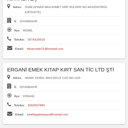
Adres:
DUMLUPINAR MAH AHMET ARİF BULVARI NO:48/A(PAPİRÜS
KIRTASİYE)
İl:
DİYARBAKIR
İlçe:
BİSMİL
Telefon:
5074426618
Email:
ridvancetin21@hotmail.com
ERGANİ EMEK KITAP KIRT SAN TİC LTD ŞTİ
Adres:
NAMIK KEMAL MAH DİCLE CAD NO:10/A
İl:
DİYARBAKIR
İlçe:
ERGANİ
Telefon:
5063567895
Email:
emekitapkirtasiye@hotmail.com