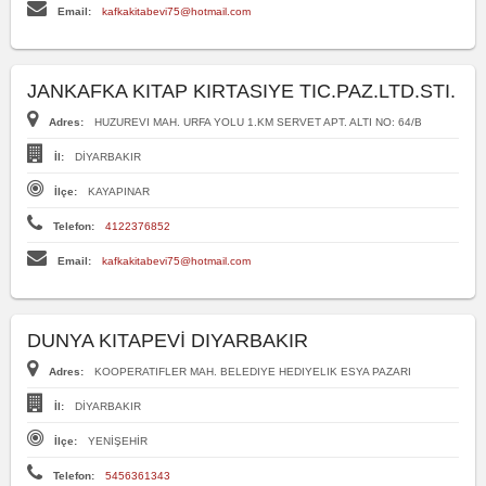
Email:
kafkakitabevi75@hotmail.com
JANKAFKA KITAP KIRTASIYE TIC.PAZ.LTD.STI.
Adres:
HUZUREVI MAH. URFA YOLU 1.KM SERVET APT. ALTI NO: 64/B
İl:
DİYARBAKIR
İlçe:
KAYAPINAR
Telefon:
4122376852
Email:
kafkakitabevi75@hotmail.com
DUNYA KITAPEVİ DIYARBAKIR
Adres:
KOOPERATIFLER MAH. BELEDIYE HEDIYELIK ESYA PAZARI
İl:
DİYARBAKIR
İlçe:
YENİŞEHİR
Telefon:
5456361343