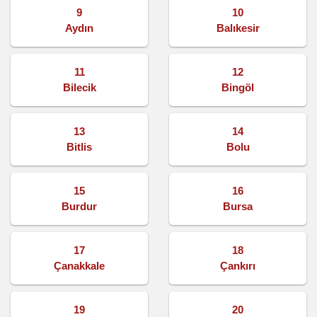
9
10
Aydın
Balıkesir
11
12
Bilecik
Bingöl
13
14
Bitlis
Bolu
15
16
Burdur
Bursa
17
18
Çanakkale
Çankırı
19
20