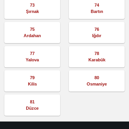
73
74
Şırnak
Bartın
75
76
Ardahan
Iğdır
77
78
Yalova
Karabük
79
80
Kilis
Osmaniye
81
Düzce