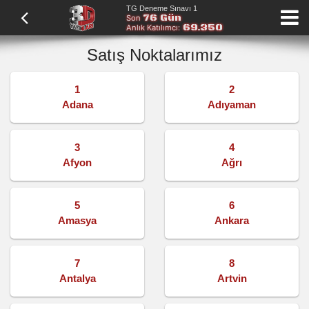
TG Deneme Sınavı 1
76 Gün
Son
69.350
Anlık Katılımcı:
Satış Noktalarımız
1
2
Adana
Adıyaman
3
4
Afyon
Ağrı
5
6
Amasya
Ankara
7
8
Antalya
Artvin