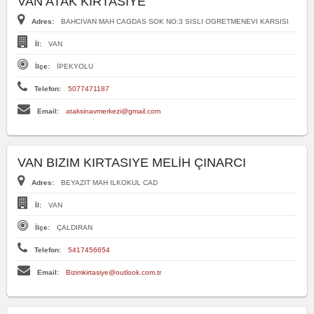
VAN ATAK KIRTASİYE
Adres:
BAHCIVAN MAH CAGDAS SOK NO:3 SISLI OGRETMENEVI KARSISI
İl:
VAN
İlçe:
İPEKYOLU
Telefon:
5077471187
Email:
ataksinavmerkezi@gmail.com
VAN BIZIM KIRTASIYE MELİH ÇINARCI
Adres:
BEYAZIT MAH ILKOKUL CAD
İl:
VAN
İlçe:
ÇALDIRAN
Telefon:
5417456654
Email:
Bizimkirtasiye@outlook.com.tr