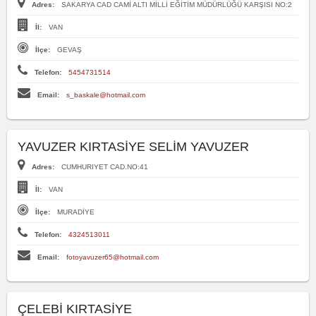
Adres:
SAKARYA CAD CAMİ ALTI MİLLİ EĞİTİM MÜDÜRLÜĞÜ KARŞISI NO:2
İl:
VAN
İlçe:
GEVAŞ
Telefon:
5454731514
Email:
s_baskale@hotmail.com
YAVUZER KIRTASİYE SELİM YAVUZER
Adres:
CUMHURIYET CAD.NO:41
İl:
VAN
İlçe:
MURADİYE
Telefon:
4324513011
Email:
fotoyavuzer65@hotmail.com
ÇELEBİ KIRTASİYE