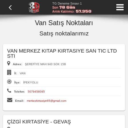
TG Deneme Sınavı 1
78 Gün
Son
57.350
Anlık Katılımcı:
Van Satış Noktaları
Satış noktalarımız
VAN MERKEZ KITAP KIRTASIYE SAN TIC LTD
STI
Adres:
ŞEREFİYE MAH 940 SOK 15B
İl:
VAN
İlçe:
İPEKYOLU
Telefon:
5079458095
Email:
merkezkirtasiye65@gmail.com
ÇİZGİ KIRTASİYE - GEVAŞ