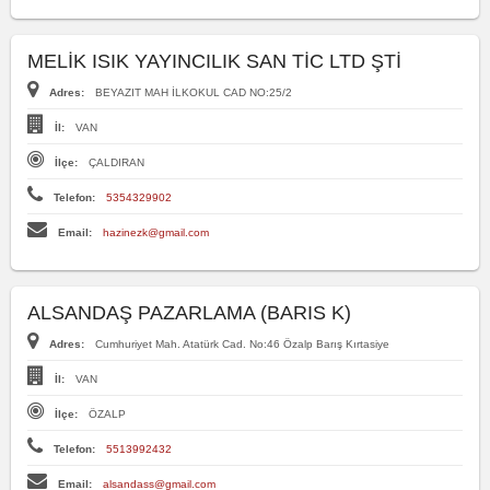
MELİK ISIK YAYINCILIK SAN TİC LTD ŞTİ
Adres:
BEYAZIT MAH İLKOKUL CAD NO:25/2
İl:
VAN
İlçe:
ÇALDIRAN
Telefon:
5354329902
Email:
hazinezk@gmail.com
ALSANDAŞ PAZARLAMA (BARIS K)
Adres:
Cumhuriyet Mah. Atatürk Cad. No:46 Özalp Barış Kırtasiye
İl:
VAN
İlçe:
ÖZALP
Telefon:
5513992432
Email:
alsandass@gmail.com