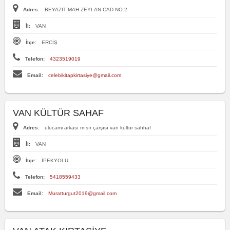
Adres:
BEYAZIT MAH ZEYLAN CAD NO:2
İl:
VAN
İlçe:
ERCİŞ
Telefon:
4323519019
Email:
celebikitapkirtasiye@gmail.com
VAN KÜLTÜR SAHAF
Adres:
ulucami arkası mısır çarşısı van kültür sahhaf
İl:
VAN
İlçe:
İPEKYOLU
Telefon:
5418559433
Email:
Muratturgut2019@gmail.com