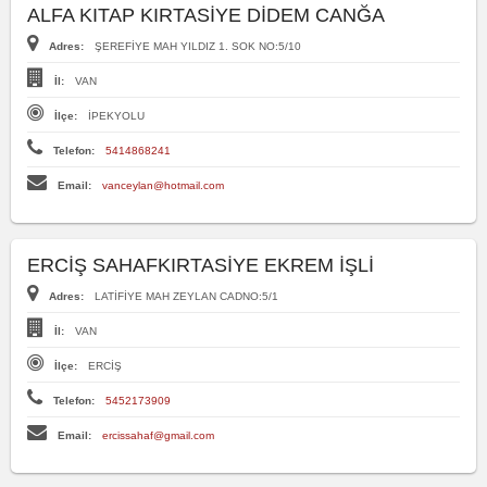
ALFA KITAP KIRTASİYE DİDEM CANĞA
Adres:
ŞEREFİYE MAH YILDIZ 1. SOK NO:5/10
İl:
VAN
İlçe:
İPEKYOLU
Telefon:
5414868241
Email:
vanceylan@hotmail.com
ERCİŞ SAHAFKIRTASİYE EKREM İŞLİ
Adres:
LATİFİYE MAH ZEYLAN CADNO:5/1
İl:
VAN
İlçe:
ERCİŞ
Telefon:
5452173909
Email:
ercissahaf@gmail.com