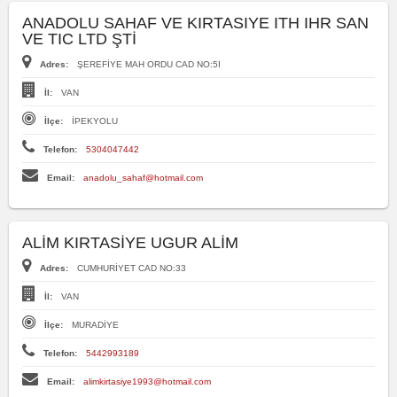
ANADOLU SAHAF VE KIRTASIYE ITH IHR SAN
VE TIC LTD ŞTİ
Adres:
ŞEREFİYE MAH ORDU CAD NO:5I
İl:
VAN
İlçe:
İPEKYOLU
Telefon:
5304047442
Email:
anadolu_sahaf@hotmail.com
ALİM KIRTASİYE UGUR ALİM
Adres:
CUMHURİYET CAD NO:33
İl:
VAN
İlçe:
MURADİYE
Telefon:
5442993189
Email:
alimkirtasiye1993@hotmail.com