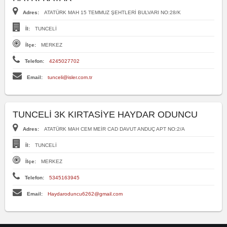
Adres:
ATATÜRK MAH 15 TEMMUZ ŞEHTLERİ BULVARI NO:28/K
İl:
TUNCELİ
İlçe:
MERKEZ
Telefon:
4245027702
Email:
tunceli@isler.com.tr
TUNCELİ 3K KIRTASİYE HAYDAR ODUNCU
Adres:
ATATÜRK MAH CEM MEİR CAD DAVUT ANDUÇ APT NO:2/A
İl:
TUNCELİ
İlçe:
MERKEZ
Telefon:
5345163945
Email:
Haydaroduncu6262@gmail.com