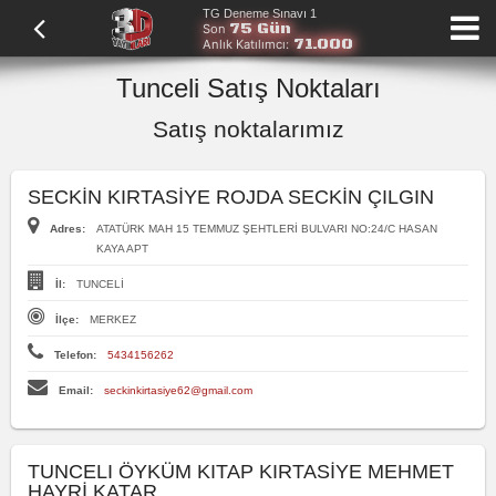
TG Deneme Sınavı 1
75 Gün
Son
71.000
Anlık Katılımcı:
Tunceli Satış Noktaları
Satış noktalarımız
SECKİN KIRTASİYE ROJDA SECKİN ÇILGIN
Adres:
ATATÜRK MAH 15 TEMMUZ ŞEHTLERİ BULVARI NO:24/C HASAN
KAYA APT
İl:
TUNCELİ
İlçe:
MERKEZ
Telefon:
5434156262
Email:
seckinkirtasiye62@gmail.com
TUNCELI ÖYKÜM KITAP KIRTASİYE MEHMET
HAYRİ KATAR