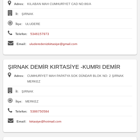
Adres:
KILABAN MAH CUMHURİYET CAD NO:86/A
İl:
ŞIRNAK
İlçe:
ULUDERE
Telefon:
5346157973
Email:
uluderedenizkirtasiye@gmail.com
ŞIRNAK DEMİR KIRTASİYE -KUMRI DEMİR
Adres:
CUMHURİYET MAH PAPATYA SOK DÜNDAR BLOK NO: 2 ŞIRNAK
MERKEZ
İl:
ŞIRNAK
İlçe:
MERKEZ
Telefon:
5386750584
Email:
kirtasiye@hotmail.com