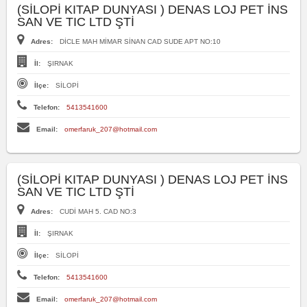
(SİLOPİ KITAP DUNYASI ) DENAS LOJ PET İNS
SAN VE TIC LTD ŞTİ
Adres:
DİCLE MAH MİMAR SİNAN CAD SUDE APT NO:10
İl:
ŞIRNAK
İlçe:
SİLOPİ
Telefon:
5413541600
Email:
omerfaruk_207@hotmail.com
(SİLOPİ KITAP DUNYASI ) DENAS LOJ PET İNS
SAN VE TIC LTD ŞTİ
Adres:
CUDİ MAH 5. CAD NO:3
İl:
ŞIRNAK
İlçe:
SİLOPİ
Telefon:
5413541600
Email:
omerfaruk_207@hotmail.com