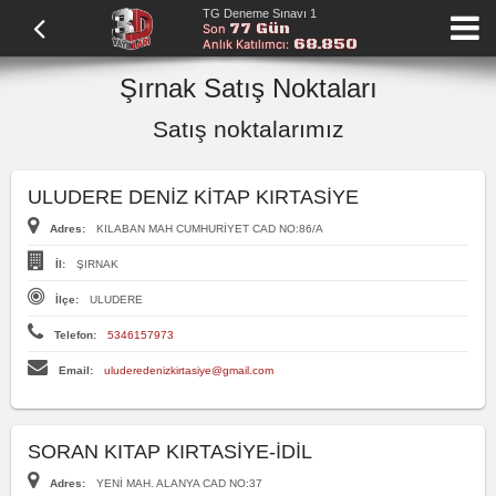
TG Deneme Sınavı 1
77 Gün
Son
68.850
Anlık Katılımcı:
Şırnak Satış Noktaları
Satış noktalarımız
ULUDERE DENİZ KİTAP KIRTASİYE
Adres:
KILABAN MAH CUMHURİYET CAD NO:86/A
İl:
ŞIRNAK
İlçe:
ULUDERE
Telefon:
5346157973
Email:
uluderedenizkirtasiye@gmail.com
SORAN KITAP KIRTASİYE-İDİL
Adres:
YENİ MAH. ALANYA CAD NO:37