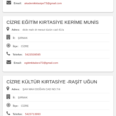
Email:
akademikirtasiye73@gmail.com
CİZRE EĞİTİM KIRTASİYE KERİME MUNİS
Adres:
dicle mah dr mesut tüzün cad 41/a
İl:
ŞIRNAK
İlçe:
CİZRE
Telefon:
5423539595
Email:
egitimkitabevi73@gmail.com
CİZRE KÜLTÜR KIRTASİYE -RAŞİT UĞUN
Adres:
ŞAH MAH DOĞAN CAD NO:7/4
İl:
ŞIRNAK
İlçe:
CİZRE
Telefon:
5423713993