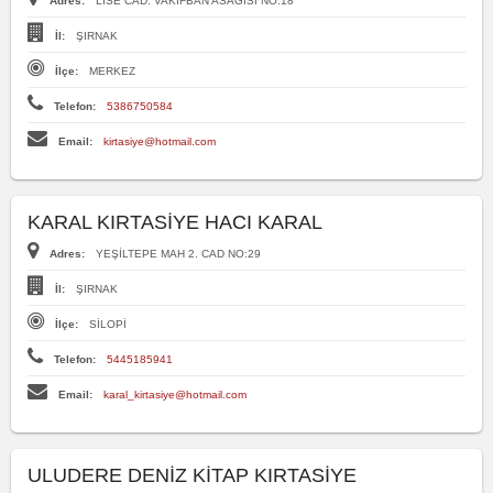
Adres:
LISE CAD. VAKIFBAN ASAGISI NO:18
İl:
ŞIRNAK
İlçe:
MERKEZ
Telefon:
5386750584
Email:
kirtasiye@hotmail.com
KARAL KIRTASİYE HACI KARAL
Adres:
YEŞİLTEPE MAH 2. CAD NO:29
İl:
ŞIRNAK
İlçe:
SİLOPİ
Telefon:
5445185941
Email:
karal_kirtasiye@hotmail.com
ULUDERE DENİZ KİTAP KIRTASİYE