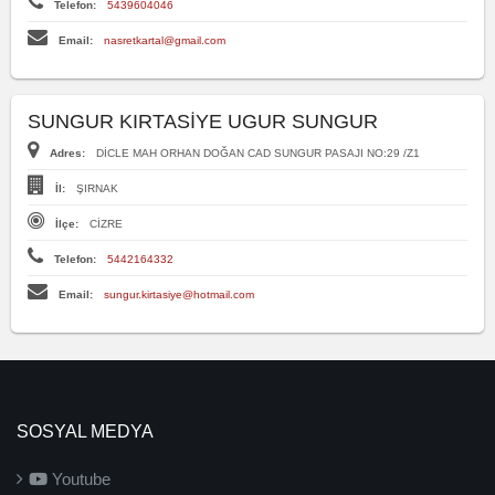
Telefon:
5439604046
Email:
nasretkartal@gmail.com
SUNGUR KIRTASİYE UGUR SUNGUR
Adres:
DİCLE MAH ORHAN DOĞAN CAD SUNGUR PASAJI NO:29 /Z1
İl:
ŞIRNAK
İlçe:
CİZRE
Telefon:
5442164332
Email:
sungur.kirtasiye@hotmail.com
SOSYAL MEDYA
Youtube