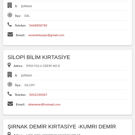
İl:
ŞIRNAK
İlçe:
İDİL
Telefon:
5448958785
Email:
sorankirtasiye@gmail.com
SİLOPİ BİLİM KIRTASİYE
Adres:
İPEKYOLU ÜZERİ NO:8
İl:
ŞIRNAK
İlçe:
SİLOPİ
Telefon:
5052230567
Email:
idrismete@hotmail.com
ŞIRNAK DEMİR KIRTASİYE -KUMRI DEMİR