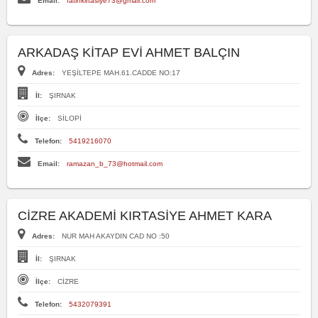
Email:
fatihkirtasiye73@gmail.com
ARKADAŞ KİTAP EVİ AHMET BALÇIN
Adres:
YEŞİLTEPE MAH.61.CADDE NO:17
İl:
ŞIRNAK
İlçe:
SİLOPİ
Telefon:
5419216070
Email:
ramazan_b_73@hotmail.com
CİZRE AKADEMİ KIRTASİYE AHMET KARA
Adres:
NUR MAH AKAYDIN CAD NO :50
İl:
ŞIRNAK
İlçe:
CİZRE
Telefon:
5432079391