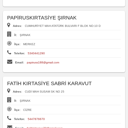
PAPİRUSKIRTASİYE ŞIRNAK
Adres:
CUMHURİYET MAH ATATÜRK BULVARI F BLOK NO:10 D
İl:
ŞIRNAK
İlçe:
MERKEZ
Telefon:
5340441290
Email:
papiruss188@gmail.com
FATİH KIRTASİYE SABRİ KARAVUT
Adres:
CUDİ MAH SUSAM SK NO 25
İl:
ŞIRNAK
İlçe:
CİZRE
Telefon:
5447876670