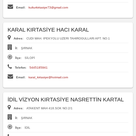
Email:
kulturkirtasiye73@gmail.com
KARAL KIRTASİYE HACI KARAL
Adres:
CUDI MAH. IPEKYOLU UZERI TAHIROGULLARI APT. NO:1
İl:
ŞIRNAK
İlçe:
SİLOPİ
Telefon:
5445185941
Email:
karal_kirtasiye@hotmail.com
İDİL VİZYON KIRTASİYE NASRETTİN KARTAL
Adres:
ATAKENT MAH 418.SOK NO:2/1
İl:
ŞIRNAK
İlçe:
İDİL