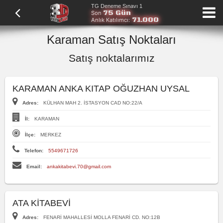
TG Deneme Sınavı 1
75 Gün
Son
71.000
Anlık Katılımcı:
Karaman Satış Noktaları
Satış noktalarımız
KARAMAN ANKA KITAP OĞUZHAN UYSAL
Adres:
KÜLHAN MAH 2. İSTASYON CAD NO:22/A
İl:
KARAMAN
İlçe:
MERKEZ
Telefon:
5549671726
Email:
ankakitabevi.70@gmail.com
ATA KİTABEVİ
Adres:
FENARİ MAHALLESİ MOLLA FENARİ CD. NO:12B