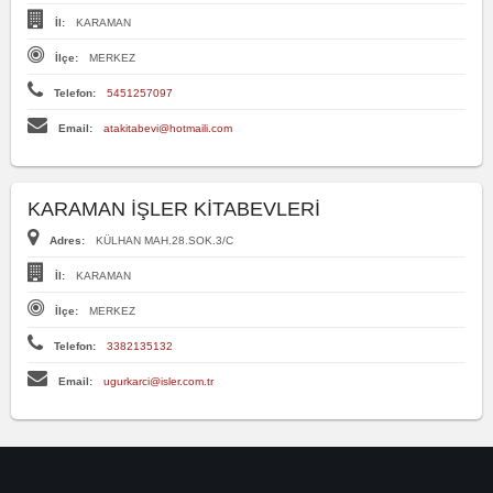
İl:
KARAMAN
İlçe:
MERKEZ
Telefon:
5451257097
Email:
atakitabevi@hotmaili.com
KARAMAN İŞLER KİTABEVLERİ
Adres:
KÜLHAN MAH.28.SOK.3/C
İl:
KARAMAN
İlçe:
MERKEZ
Telefon:
3382135132
Email:
ugurkarci@isler.com.tr