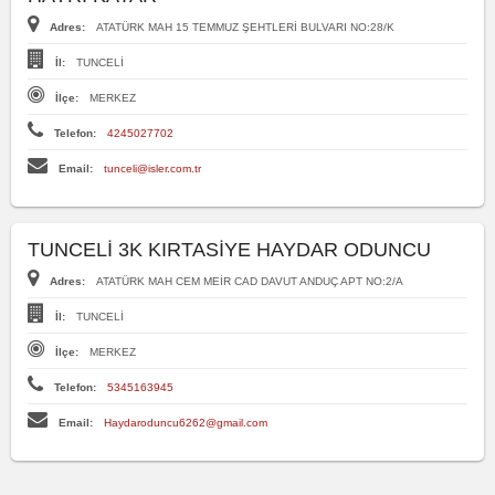
Adres:
ATATÜRK MAH 15 TEMMUZ ŞEHTLERİ BULVARI NO:28/K
İl:
TUNCELİ
İlçe:
MERKEZ
Telefon:
4245027702
Email:
tunceli@isler.com.tr
TUNCELİ 3K KIRTASİYE HAYDAR ODUNCU
Adres:
ATATÜRK MAH CEM MEİR CAD DAVUT ANDUÇ APT NO:2/A
İl:
TUNCELİ
İlçe:
MERKEZ
Telefon:
5345163945
Email:
Haydaroduncu6262@gmail.com