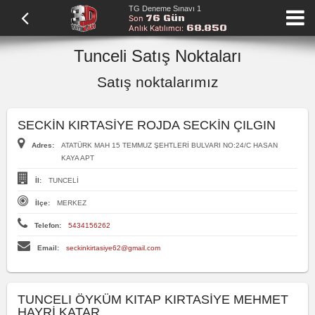
TG Deneme Sınavı 1
76 Gün
Son
68.850
Anlık Katılımcı:
Tunceli Satış Noktaları
Satış noktalarımız
SECKİN KIRTASİYE ROJDA SECKİN ÇILGIN
Adres:
ATATÜRK MAH 15 TEMMUZ ŞEHTLERİ BULVARI NO:24/C HASAN
KAYA APT
İl:
TUNCELİ
İlçe:
MERKEZ
Telefon:
5434156262
Email:
seckinkirtasiye62@gmail.com
TUNCELI ÖYKÜM KITAP KIRTASİYE MEHMET
HAYRİ KATAR