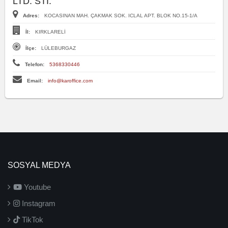
LTD. STI.
Adres:
KOCASINAN MAH. ÇAKMAK SOK. ICLAL APT. BLOK NO.15-1/A
İl:
KIRKLARELİ
İlçe:
LÜLEBURGAZ
Telefon:
5368330446
Email:
info@karoffice.com
SOSYAL MEDYA
Youtube
Instagram
TikTok