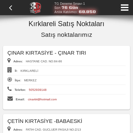
TG Deneme Sınavı 1
76 Gün
Son
68.850
Anlık Katılımcı:
Kırklareli Satış Noktaları
Satış noktalarımız
ÇINAR KIRTASİYE - ÇINAR TIRI
Adres:
HASTANE CAD. NO:84-86
İl:
KIRKLARELİ
İlçe:
MERKEZ
Telefon:
5052939148
Email:
cinartiri@hotmail.com
ÇETİN KIRTASİYE -BABAESKİ
Adres:
FATIH CAD. GUCLUER PASAJI NO:Z/13