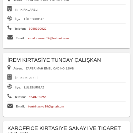
Adres:
YENİ MAH FATİH CAD NO:60/A
İl:
KIRKLARELİ
İlçe:
LÜLEBURGAZ
Telefon:
5058320022
Email:
erdaldonmez39@hotmail.com
İREM KIRTASİYE TUNCAY ÇALIŞKAN
Adres:
ZAFER MAH EMEL CAD NO:120/B
İl:
KIRKLARELİ
İlçe:
LÜLEBURGAZ
Telefon:
5548789255
Email:
iremkirtasiye39@gmailcom
KAROFFICE KIRTASIYE SANAYI VE TICARET