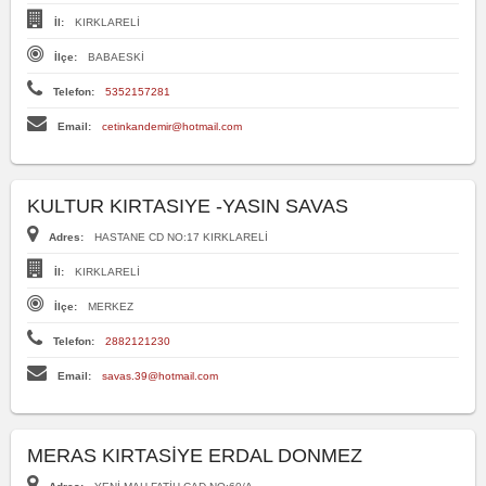
İl:
KIRKLARELİ
İlçe:
BABAESKİ
Telefon:
5352157281
Email:
cetinkandemir@hotmail.com
KULTUR KIRTASIYE -YASIN SAVAS
Adres:
HASTANE CD NO:17 KIRKLARELİ
İl:
KIRKLARELİ
İlçe:
MERKEZ
Telefon:
2882121230
Email:
savas.39@hotmail.com
MERAS KIRTASİYE ERDAL DONMEZ