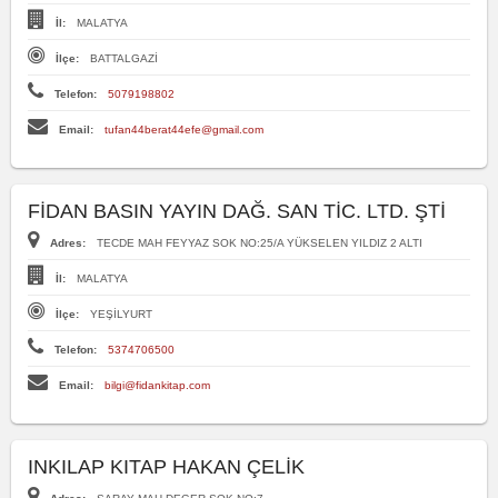
İl:
MALATYA
İlçe:
BATTALGAZİ
Telefon:
5079198802
Email:
tufan44berat44efe@gmail.com
FİDAN BASIN YAYIN DAĞ. SAN TİC. LTD. ŞTİ
Adres:
TECDE MAH FEYYAZ SOK NO:25/A YÜKSELEN YILDIZ 2 ALTI
İl:
MALATYA
İlçe:
YEŞİLYURT
Telefon:
5374706500
Email:
bilgi@fidankitap.com
INKILAP KITAP HAKAN ÇELİK