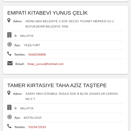
EMPATİ KITABEVİ YUNUS ÇELİK
Adres:
INONU MAH BELEDIYE 2.SOK GECICI TICARET MERKEZI G1-1
BUYUKSEHIR BELEDIYE YANI
İl:
MALATYA
İlçe:
YEŞİLYURT
Telefon:
5446256868
Email:
Kitap_yunus@hotmail.com
TAMER KIRTASIYE TAHA AZİZ TAŞTEPE
Adres:
SARAY MAH ISTANBUL PASAJI SOK B BLOK SAHAFLAR CARSISI
NO:3 T
İl:
MALATYA
İlçe:
BATTALGAZİ
Telefon:
5323472033