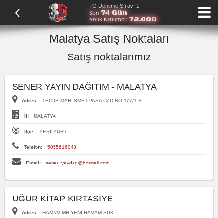
TG Deneme Sınavı 1
74 Gün
Son
72.000
Anlık Katılımcı:
Malatya Satış Noktaları
Satış noktalarımız
SENER YAYIN DAĞITIM - MALATYA
Adres:
TECDE MAH ISMET PASA CAD NO:177/1 B
İl:
MALATYA
İlçe:
YEŞİLYURT
Telefon:
5055616043
Email:
sener_yaydag@hotmail.com
UĞUR KİTAP KIRTASİYE
Adres:
HAMAM MH YENİ HAMAM SOK