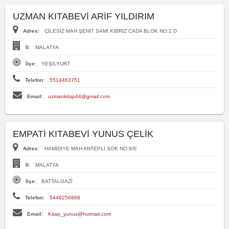
UZMAN KITABEVİ ARİF YILDIRIM
Adres:
ÇİLESİZ MAH ŞEHİT SAMİ KIBRIZ CADA BLOK NO:2 D
İl:
MALATYA
İlçe:
YEŞİLYURT
Telefon:
5514463751
Email:
uzmankitap44@gmail.com
EMPATİ KITABEVİ YUNUS ÇELİK
Adres:
HAMİDİYE MAH ANTEPLİ SOK NO:9/E
İl:
MALATYA
İlçe:
BATTALGAZİ
Telefon:
5446256868
Email:
Kitap_yunus@hotmail.com