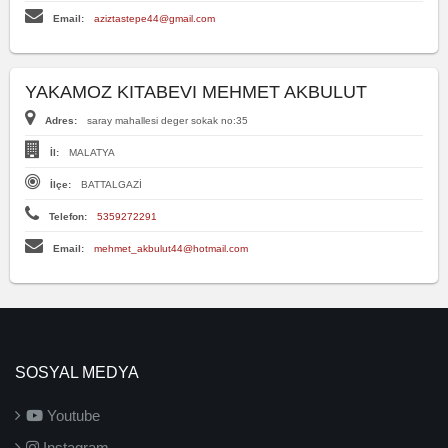
Email:
aziztastepe44@gmail.com
YAKAMOZ KITABEVI MEHMET AKBULUT
Adres:
saray mahallesi deger sokak no:35
İl:
MALATYA
İlçe:
BATTALGAZİ
Telefon:
5359272291
Email:
mehmet_akbulut44@hotmail.com
SOSYAL MEDYA
Youtube
Instagram