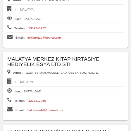
Adres:
SARAY MAH DEGER SOK NO:7
İl:
MALATYA
İlçe:
BATTALGAZİ
Telefon:
5309348972
Email:
inkilapkitap@hotmail.com
MALATYA MERKEZ KITAP KIRTASIYE
HEDIYELIK ESYA LTD STI
Adres:
IZZETIYE MAH.MUCELLI CAD. OZBEK SOK. NO:2/11
İl:
MALATYA
İlçe:
BATTALGAZİ
Telefon:
4223212965
Email:
bulutsami44@hotmail.com