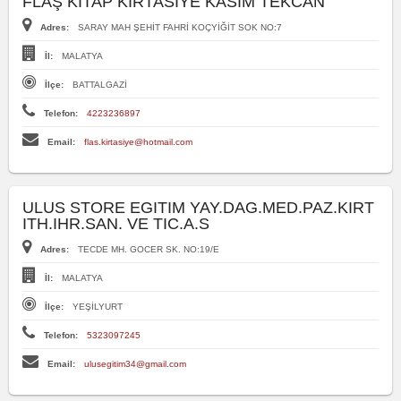
FLAŞ KITAP KIRTASİYE KASIM TEKCAN
Adres:
SARAY MAH ŞEHİT FAHRİ KOÇYİĞİT SOK NO:7
İl:
MALATYA
İlçe:
BATTALGAZİ
Telefon:
4223236897
Email:
flas.kirtasiye@hotmail.com
ULUS STORE EGITIM YAY.DAG.MED.PAZ.KIRT
ITH.IHR.SAN. VE TIC.A.S
Adres:
TECDE MH. GOCER SK. NO:19/E
İl:
MALATYA
İlçe:
YEŞİLYURT
Telefon:
5323097245
Email:
ulusegitim34@gmail.com