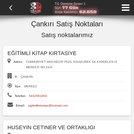
TG Deneme Sınavı 1
77 Gün
Son
62.650
Anlık Katılımcı:
Çankırı Satış Noktaları
Satış noktalarımız
EĞİTİMLİ KİTAP KIRTASİYE
Adres:
CUMHURIYET MAH.NECIP FAZIL KISAKUREK SK.KARDELEN IS
MERKEZI NO:24/A
İl:
ÇANKIRI
İlçe:
MERKEZ
Telefon:
5432561904
Email:
egitimlikirtasiye@hotmail.com
HUSEYIN CETINER VE ORTAKLIGI