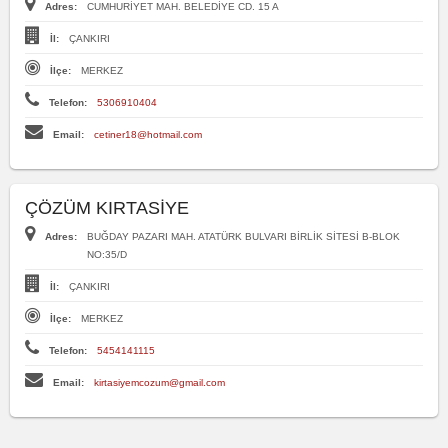
Adres:
CUMHURİYET MAH. BELEDİYE CD. 15 A
İl:
ÇANKIRI
İlçe:
MERKEZ
Telefon:
5306910404
Email:
cetiner18@hotmail.com
ÇÖZÜM KIRTASİYE
Adres:
BUĞDAY PAZARI MAH. ATATÜRK BULVARI BİRLİK SİTESİ B-BLOK
NO:35/D
İl:
ÇANKIRI
İlçe:
MERKEZ
Telefon:
5454141115
Email:
kirtasiyemcozum@gmail.com