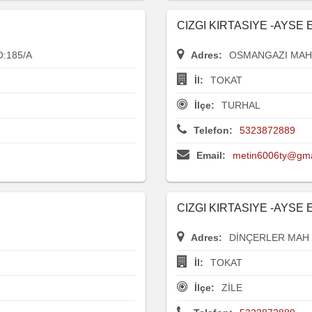
CIZGI KIRTASIYE -AYSE
:185/A
Adres:
OSMANGAZI MAH 
İl:
TOKAT
İlçe:
TURHAL
Telefon:
5323872889
Email:
metin6006ty@gma
CIZGI KIRTASIYE -AYSE
Adres:
DİNÇERLER MAH 
İl:
TOKAT
İlçe:
ZİLE