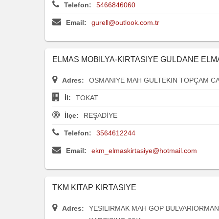
Telefon:
5466846060
Email:
gurell@outlook.com.tr
ELMAS MOBILYA-KIRTASIYE GULDANE ELM
Adres:
OSMANIYE MAH GULTEKIN TOPÇAM CA
İl:
TOKAT
İlçe:
REŞADİYE
Telefon:
3564612244
Email:
ekm_elmaskirtasiye@hotmail.com
TKM KITAP KIRTASIYE
Adres:
YESILIRMAK MAH GOP BULVARIORMAN