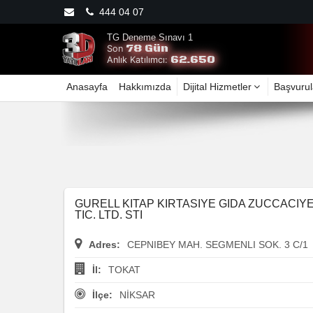
444 04 07
TG Deneme Sınavı 1
78 Gün
Son
62.650
Anlık Katılımcı:
Anasayfa
Hakkımızda
Dijital Hizmetler
Başvurul
GURELL KITAP KIRTASIYE GIDA ZUCCACIYE
TIC. LTD. STI
Adres:
CEPNIBEY MAH. SEGMENLI SOK. 3 C/1
İl:
TOKAT
İlçe:
NİKSAR