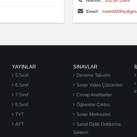
Telefon:
5323872889
Email:
metin6006ty@gma
YAYINLAR
SINAVLAR
İ
5.Sınıf
Deneme Takvimi
6.Sınıf
Sınav Video Çözümleri
F
7.Sınıf
Cevap Anahtarları
8.Sınıf
Öğrenme Çıktısı
TYT
Sınav Merkezleri
AYT
Sanal Optik Doldurma
Sistemi