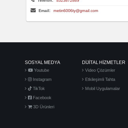
Telefon:
5323872889
Email:
metin6006ty@gmail.com
SOSYAL MEDYA
DİJİTAL HİZMETLER
Youtube
Video Çözümler
Instagram
Etkileşimli Tahta
TikTok
Mobil Uygulamalar
Facebook
3D Ürünleri