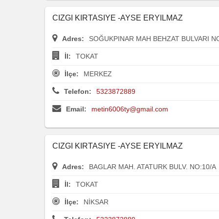
CIZGI KIRTASIYE -AYSE ERYILMAZ
Adres:
SOĞUKPINAR MAH BEHZAT BULVARI NO
İl:
TOKAT
İlçe:
MERKEZ
Telefon:
5323872889
Email:
metin6006ty@gmail.com
CIZGI KIRTASIYE -AYSE ERYILMAZ
Adres:
BAGLAR MAH. ATATURK BULV. NO:10/A
İl:
TOKAT
İlçe:
NİKSAR