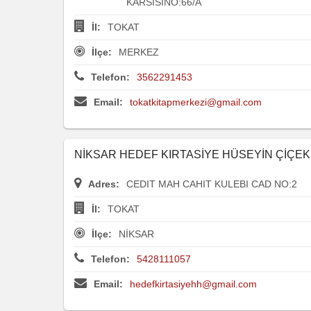
KARSISINO:66/A
İl:
TOKAT
İlçe:
MERKEZ
Telefon:
3562291453
Email:
tokatkitapmerkezi@gmail.com
NİKSAR HEDEF KIRTASİYE HÜSEYİN ÇİÇEK
Adres:
CEDIT MAH CAHIT KULEBI CAD NO:2
İl:
TOKAT
İlçe:
NİKSAR
Telefon:
5428111057
Email:
hedefkirtasiyehh@gmail.com