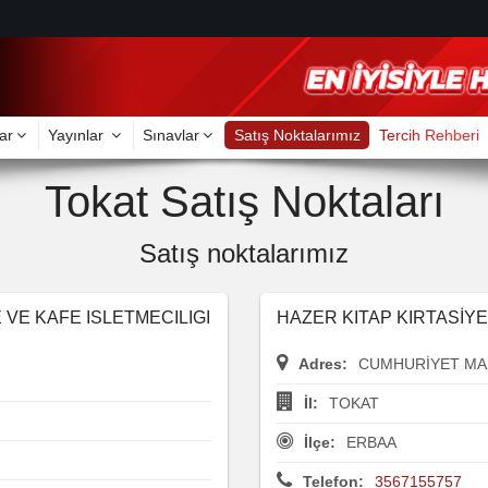
ar
Yayınlar
Sınavlar
Satış Noktalarımız
Tercih Rehberi
Tokat Satış Noktaları
Satış noktalarımız
 VE KAFE ISLETMECILIGI
HAZER KITAP KIRTASİYE
Adres:
CUMHURİYET MAH
İl:
TOKAT
İlçe:
ERBAA
Telefon:
3567155757