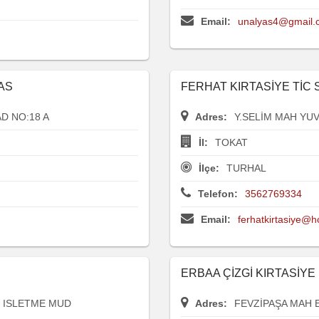
Email:
unalyas4@gmail.
AS
FERHAT KIRTASİYE TİC 
D NO:18 A
Adres:
Y.SELİM MAH YUV
İl:
TOKAT
İlçe:
TURHAL
Telefon:
3562769334
Email:
ferhatkirtasiye@h
ERBAA ÇİZGİ KIRTASİY
 ISLETME MUD
Adres:
FEVZİPAŞA MAH E