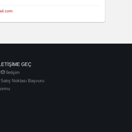
il.com
LETIŞIME GEÇ
İletişim
Satış Noktası Başvuru
ormu