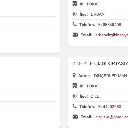
İl:
TOKAT
İlçe:
ERBAA
Telefon:
5465849406
Email:
erbaacizgikirtas
ZİLE ZİLE ÇİZGİ KIRTA
Adres:
DİNÇERLER MAH 
İl:
TOKAT
İlçe:
ZİLE
Telefon:
5444402960
Email:
cizgizile@gmail.