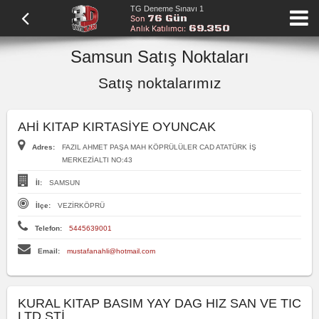
TG Deneme Sınavı 1
76 Gün
Son
69.350
Anlık Katılımcı:
Samsun Satış Noktaları
Satış noktalarımız
AHİ KITAP KIRTASİYE OYUNCAK
Adres:
FAZIL AHMET PAŞA MAH KÖPRÜLÜLER CAD ATATÜRK İŞ
MERKEZİALTI NO:43
İl:
SAMSUN
İlçe:
VEZİRKÖPRÜ
Telefon:
5445639001
Email:
mustafanahli@hotmail.com
KURAL KITAP BASIM YAY DAG HIZ SAN VE TIC
LTD ŞTİ