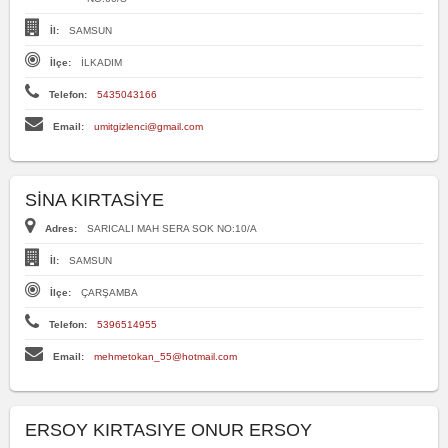
İl:
SAMSUN
İlçe:
İLKADIM
Telefon:
5435043166
Email:
umitgizlenci@gmail.com
SİNA KIRTASİYE
Adres:
SARICALI MAH SERA SOK NO:10/A
İl:
SAMSUN
İlçe:
ÇARŞAMBA
Telefon:
5396514955
Email:
mehmetokan_55@hotmail.com
ERSOY KIRTASIYE ONUR ERSOY