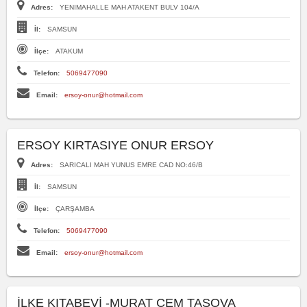
Adres:
YENIMAHALLE MAH ATAKENT BULV 104/A
İl:
SAMSUN
İlçe:
ATAKUM
Telefon:
5069477090
Email:
ersoy-onur@hotmail.com
ERSOY KIRTASIYE ONUR ERSOY
Adres:
SARICALI MAH YUNUS EMRE CAD NO:46/B
İl:
SAMSUN
İlçe:
ÇARŞAMBA
Telefon:
5069477090
Email:
ersoy-onur@hotmail.com
İLKE KITABEVİ -MURAT CEM TAŞOVA