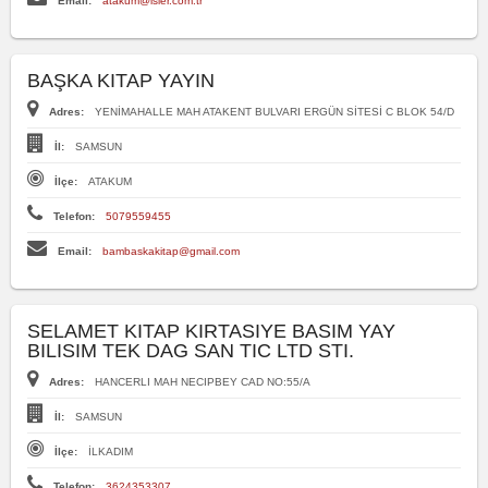
Email:
atakum@isler.com.tr
BAŞKA KITAP YAYIN
Adres:
YENİMAHALLE MAH ATAKENT BULVARI ERGÜN SİTESİ C BLOK 54/D
İl:
SAMSUN
İlçe:
ATAKUM
Telefon:
5079559455
Email:
bambaskakitap@gmail.com
SELAMET KITAP KIRTASIYE BASIM YAY
BILISIM TEK DAG SAN TIC LTD STI.
Adres:
HANCERLI MAH NECIPBEY CAD NO:55/A
İl:
SAMSUN
İlçe:
İLKADIM
Telefon:
3624353307