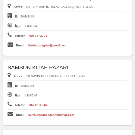
Adres:
ÇİFTLİK MAH İSTİKLAL CAD TAŞAN APT 118/C
İl:
SAMSUN
İlçe:
İLKADIM
Telefon:
5053872701
Email:
ilkekitapdagitim@gmail.com
SAMSUN KITAP PAZARI
Adres:
19 MAYIS MH. OSMANİYE CD. NO: 39-A/B
İl:
SAMSUN
İlçe:
İLKADIM
Telefon:
3624311346
Email:
samsunkitappazari@hotmail.com