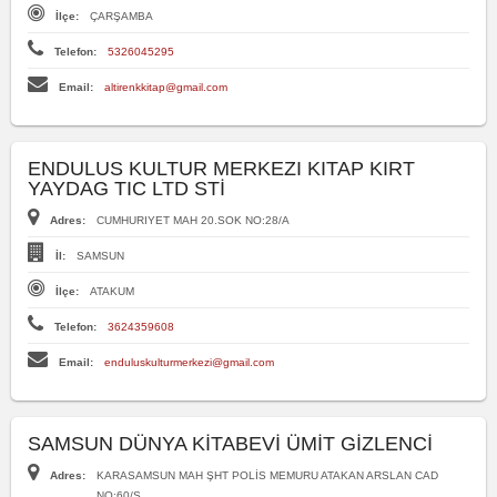
İlçe:
ÇARŞAMBA
Telefon:
5326045295
Email:
altirenkkitap@gmail.com
ENDULUS KULTUR MERKEZI KITAP KIRT
YAYDAG TIC LTD STİ
Adres:
CUMHURIYET MAH 20.SOK NO:28/A
İl:
SAMSUN
İlçe:
ATAKUM
Telefon:
3624359608
Email:
enduluskulturmerkezi@gmail.com
SAMSUN DÜNYA KİTABEVİ ÜMİT GİZLENCİ
Adres:
KARASAMSUN MAH ŞHT POLİS MEMURU ATAKAN ARSLAN CAD
NO:60/S