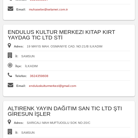
Email:
muhasebe@selamet.com.tr
ENDULUS KULTUR MERKEZI KITAP KIRT
YAYDAG TIC LTD STİ
Adres:
19 MAYIS MAH. OSMANIYE CAD. NO:21/B ILKADIM
İl:
SAMSUN
İlçe:
İLKADIM
Telefon:
3624359608
Email:
enduluskulturmerkezi@gmail.com
ALTIRENK YAYIN DAĞITIM SAN TIC LTD ŞTI
GİRESUN İŞLER
Adres:
SARICALI MAH MUFTUOGLU SOK NO:20/C
İl:
SAMSUN