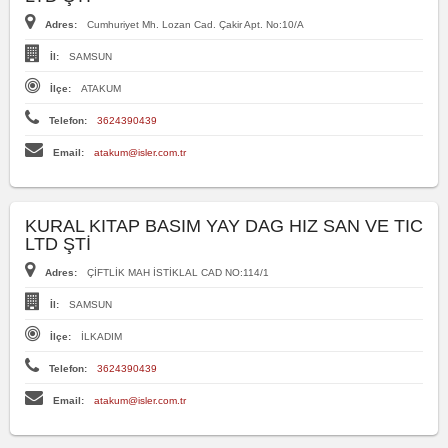
Adres:
Cumhuriyet Mh. Lozan Cad. Çakir Apt. No:10/A
İl:
SAMSUN
İlçe:
ATAKUM
Telefon:
3624390439
Email:
atakum@isler.com.tr
KURAL KITAP BASIM YAY DAG HIZ SAN VE TIC
LTD ŞTİ
Adres:
ÇİFTLİK MAH İSTİKLAL CAD NO:114/1
İl:
SAMSUN
İlçe:
İLKADIM
Telefon:
3624390439
Email:
atakum@isler.com.tr