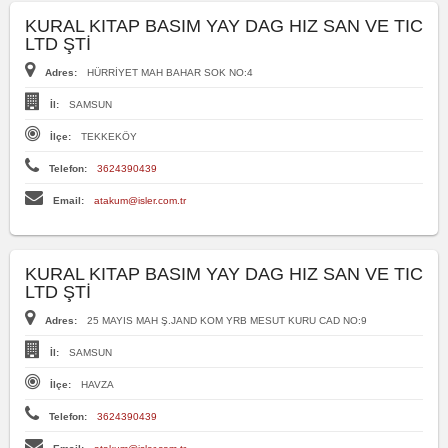
KURAL KITAP BASIM YAY DAG HIZ SAN VE TIC
LTD ŞTİ
Adres:
HÜRRİYET MAH BAHAR SOK NO:4
İl:
SAMSUN
İlçe:
TEKKEKÖY
Telefon:
3624390439
Email:
atakum@isler.com.tr
KURAL KITAP BASIM YAY DAG HIZ SAN VE TIC
LTD ŞTİ
Adres:
25 MAYIS MAH Ş.JAND KOM YRB MESUT KURU CAD NO:9
İl:
SAMSUN
İlçe:
HAVZA
Telefon:
3624390439