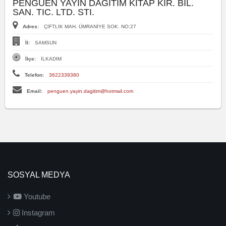
PENGUEN YAYIN DAGITIM KITAP KIR. BIL.
SAN. TIC. LTD. STI.
Adres:
ÇİFTLİK MAH. ÜMRANİYE SOK. NO:27
İl:
SAMSUN
İlçe:
İLKADIM
Telefon:
3622339380
Email:
penguen.yayin.dagitim@hotmail.com
SOSYAL MEDYA
Youtube
Instagram