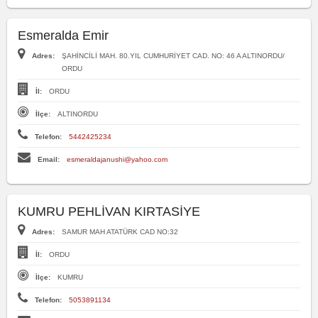
Esmeralda Emir
Adres:
ŞAHİNCİLİ MAH. 80.YIL CUMHURİYET CAD. NO: 46 A ALTINORDU/
ORDU
İl:
ORDU
İlçe:
ALTINORDU
Telefon:
5442425234
Email:
esmeraldajanushi@yahoo.com
KUMRU PEHLİVAN KIRTASİYE
Adres:
SAMUR MAH ATATÜRK CAD NO:32
İl:
ORDU
İlçe:
KUMRU
Telefon:
5053891134