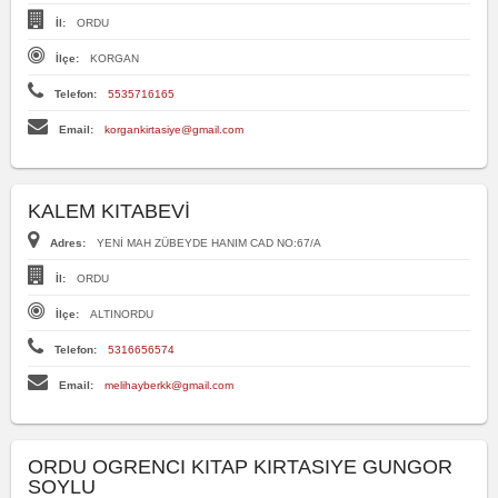
İl:
ORDU
İlçe:
KORGAN
Telefon:
5535716165
Email:
korgankirtasiye@gmail.com
KALEM KITABEVİ
Adres:
YENİ MAH ZÜBEYDE HANIM CAD NO:67/A
İl:
ORDU
İlçe:
ALTINORDU
Telefon:
5316656574
Email:
melihayberkk@gmail.com
ORDU OGRENCI KITAP KIRTASIYE GUNGOR
SOYLU