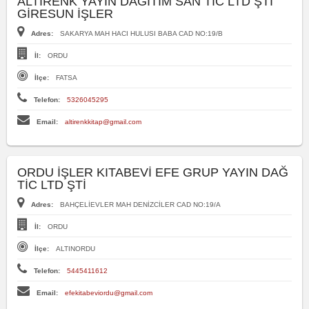
ALTIRENK YAYIN DAĞITIM SAN TIC LTD ŞTI
GİRESUN İŞLER
Adres:
SAKARYA MAH HACI HULUSI BABA CAD NO:19/B
İl:
ORDU
İlçe:
FATSA
Telefon:
5326045295
Email:
altirenkkitap@gmail.com
ORDU İŞLER KITABEVİ EFE GRUP YAYIN DAĞ
TİC LTD ŞTİ
Adres:
BAHÇELİEVLER MAH DENİZCİLER CAD NO:19/A
İl:
ORDU
İlçe:
ALTINORDU
Telefon:
5445411612
Email:
efekitabeviordu@gmail.com