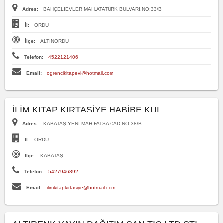
Adres:
BAHÇELIEVLER MAH.ATATÜRK BULVARI.NO:33/B
İl:
ORDU
İlçe:
ALTINORDU
Telefon:
4522121406
Email:
ogrencikitapevi@hotmail.com
İLİM KITAP KIRTASİYE HABİBE KUL
Adres:
KABATAŞ YENİ MAH FATSA CAD NO:38/B
İl:
ORDU
İlçe:
KABATAŞ
Telefon:
5427946892
Email:
ilimkitapkirtasiye@hotmail.com