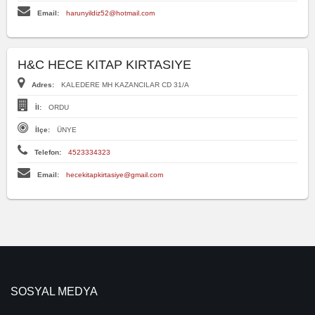
Email:
harunyildiz52@hotmail.com
H&C HECE KITAP KIRTASIYE
Adres:
KALEDERE MH KAZANCILAR CD 31/A
İl:
ORDU
İlçe:
ÜNYE
Telefon:
4523334323
Email:
hecekitapkirtasiye@gmail.com
SOSYAL MEDYA