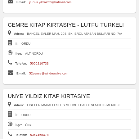
Email:
yunus.yilmaz52@hotmail.com
CEMRE KITAP KIRTASIYE - LUTFU TURKELI
Adres:
BAHÇELIEVLER MAH. 295. SK. EROL ATASAN BULVARI NO: 7/A
İl:
ORDU
İlçe:
ALTINORDU
Telefon:
5056210733
Email:
52cemre@windowslive.com
UNYE YILDIZ KITAP KIRTASIYE
Adres:
LISELER MAHALLESI F.S.MEHMET CADDESI ATIK IS MERKEZI
İl:
ORDU
İlçe:
ÜNYE
Telefon:
5367458478