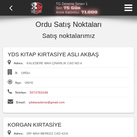
TG Deneme Sınavı 1
75 Gün
Son
71.000
Anlık Katılımcı:
Ordu Satış Noktaları
Satış noktalarımız
YDS KITAP KIRTASİYE ASLI AKBAŞ
Adres:
KALEDERE MAH ÇINARLIK CAD NO:4
İl:
ORDU
İlçe:
ÜNYE
Telefon:
5073783169
Email:
ydskaradeniz@gmail.com
KORGAN KIRTASİYE
Adres:
DİP MAH MERKEZ CAD 42/A