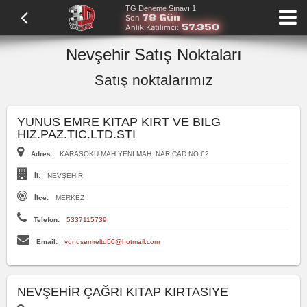
TG Deneme Sınavı 1
78 Gün
Son
57.350
Anlık Katılımcı:
Nevşehir Satış Noktaları
Satış noktalarımız
YUNUS EMRE KITAP KIRT VE BILG
HIZ.PAZ.TIC.LTD.STI
Adres:
KARASOKU MAH YENI MAH. NAR CAD NO:62
İl:
NEVŞEHİR
İlçe:
MERKEZ
Telefon:
5337115739
Email:
yunusemreltd50@hotmail.com
NEVŞEHİR ÇAĞRI KITAP KIRTASIYE