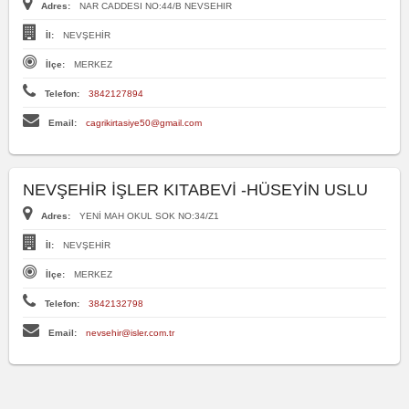
Adres:
NAR CADDESI NO:44/B NEVSEHIR
İl:
NEVŞEHİR
İlçe:
MERKEZ
Telefon:
3842127894
Email:
cagrikirtasiye50@gmail.com
NEVŞEHİR İŞLER KITABEVİ -HÜSEYİN USLU
Adres:
YENİ MAH OKUL SOK NO:34/Z1
İl:
NEVŞEHİR
İlçe:
MERKEZ
Telefon:
3842132798
Email:
nevsehir@isler.com.tr