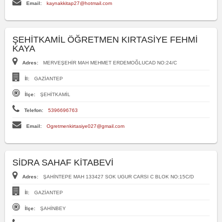
Email:
kaynakkitap27@hotmail.com
ŞEHİTKAMİL ÖĞRETMEN KIRTASİYE FEHMİ
KAYA
Adres:
MERVEŞEHİR MAH MEHMET ERDEMOĞLUCAD NO:24/C
İl:
GAZİANTEP
İlçe:
ŞEHİTKAMİL
Telefon:
5396696763
Email:
Ogretmenkirtasiye027@gmail.com
SİDRA SAHAF KİTABEVİ
Adres:
ŞAHİNTEPE MAH 133427 SOK UGUR CARSI C BLOK NO:15C/D
İl:
GAZİANTEP
İlçe:
ŞAHİNBEY