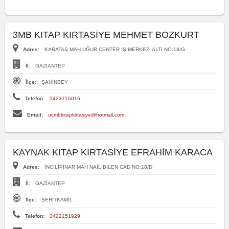
3MB KITAP KIRTASİYE MEHMET BOZKURT
Adres:
KARATAŞ MAH UĞUR CENTER İŞ MERKEZİ ALTI NO:18/G
İl:
GAZİANTEP
İlçe:
ŞAHİNBEY
Telefon:
3423716016
Email:
ucmbkitapkirtasiye@hotmail.com
KAYNAK KITAP KIRTASİYE EFRAHİM KARACA
Adres:
İNCİLİPINAR MAH NAİL BİLEN CAD NO:18/D
İl:
GAZİANTEP
İlçe:
ŞEHİTKAMİL
Telefon:
3422151929