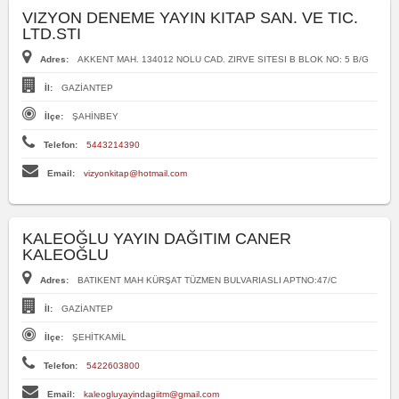
VIZYON DENEME YAYIN KITAP SAN. VE TIC.
LTD.STI
Adres:
AKKENT MAH. 134012 NOLU CAD. ZIRVE SITESI B BLOK NO: 5 B/G
İl:
GAZİANTEP
İlçe:
ŞAHİNBEY
Telefon:
5443214390
Email:
vizyonkitap@hotmail.com
KALEOĞLU YAYIN DAĞITIM CANER
KALEOĞLU
Adres:
BATIKENT MAH KÜRŞAT TÜZMEN BULVARIASLI APTNO:47/C
İl:
GAZİANTEP
İlçe:
ŞEHİTKAMİL
Telefon:
5422603800
Email:
kaleogluyayindagiitm@gmail.com