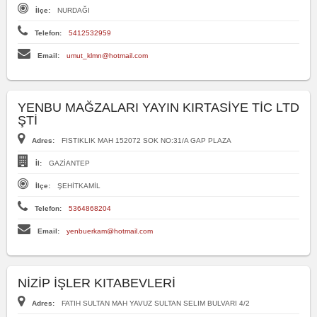
İlçe:
NURDAĞI
Telefon:
5412532959
Email:
umut_klmn@hotmail.com
YENBU MAĞZALARI YAYIN KIRTASİYE TİC LTD
ŞTİ
Adres:
FISTIKLIK MAH 152072 SOK NO:31/A GAP PLAZA
İl:
GAZİANTEP
İlçe:
ŞEHİTKAMİL
Telefon:
5364868204
Email:
yenbuerkam@hotmail.com
NİZİP İŞLER KITABEVLERİ
Adres:
FATIH SULTAN MAH YAVUZ SULTAN SELIM BULVARI 4/2