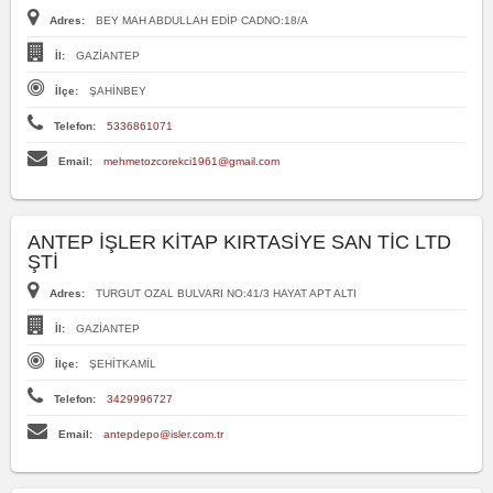
Adres:
BEY MAH ABDULLAH EDİP CADNO:18/A
İl:
GAZİANTEP
İlçe:
ŞAHİNBEY
Telefon:
5336861071
Email:
mehmetozcorekci1961@gmail.com
ANTEP İŞLER KİTAP KIRTASİYE SAN TİC LTD
ŞTİ
Adres:
TURGUT OZAL BULVARI NO:41/3 HAYAT APT ALTI
İl:
GAZİANTEP
İlçe:
ŞEHİTKAMİL
Telefon:
3429996727
Email:
antepdepo@isler.com.tr