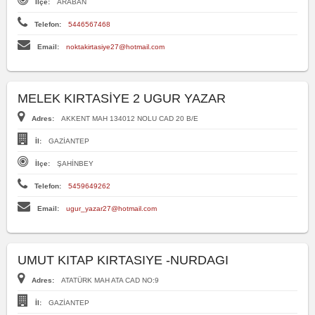
İlçe:
ARABAN
Telefon:
5446567468
Email:
noktakirtasiye27@hotmail.com
MELEK KIRTASİYE 2 UGUR YAZAR
Adres:
AKKENT MAH 134012 NOLU CAD 20 B/E
İl:
GAZİANTEP
İlçe:
ŞAHİNBEY
Telefon:
5459649262
Email:
ugur_yazar27@hotmail.com
UMUT KITAP KIRTASIYE -NURDAGI
Adres:
ATATÜRK MAH ATA CAD NO:9
İl:
GAZİANTEP