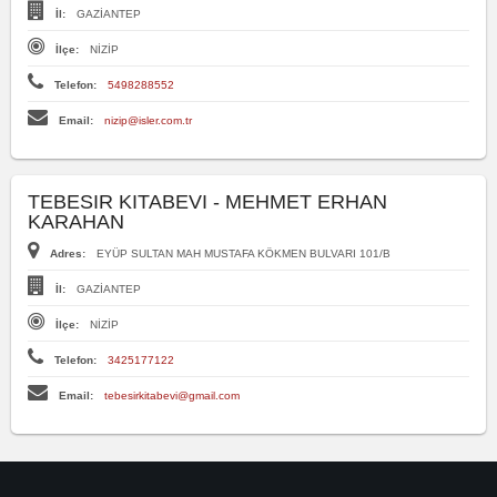
İl:
GAZİANTEP
İlçe:
NİZİP
Telefon:
5498288552
Email:
nizip@isler.com.tr
TEBESIR KITABEVI - MEHMET ERHAN
KARAHAN
Adres:
EYÜP SULTAN MAH MUSTAFA KÖKMEN BULVARI 101/B
İl:
GAZİANTEP
İlçe:
NİZİP
Telefon:
3425177122
Email:
tebesirkitabevi@gmail.com