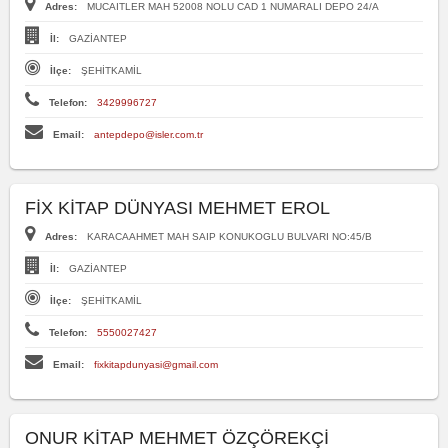
Adres:
MUCAITLER MAH 52008 NOLU CAD 1 NUMARALI DEPO 24/A
İl:
GAZİANTEP
İlçe:
ŞEHİTKAMİL
Telefon:
3429996727
Email:
antepdepo@isler.com.tr
FİX KİTAP DÜNYASI MEHMET EROL
Adres:
KARACAAHMET MAH SAIP KONUKOGLU BULVARI NO:45/B
İl:
GAZİANTEP
İlçe:
ŞEHİTKAMİL
Telefon:
5550027427
Email:
fixkitapdunyasi@gmail.com
ONUR KİTAP MEHMET ÖZÇÖREKÇİ