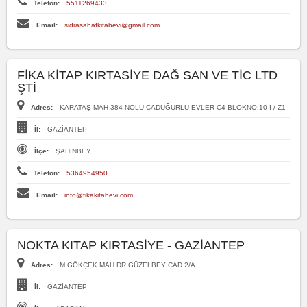
Telefon:
5511269433
Email:
sidrasahafkitabevi@gmail.com
FİKA KİTAP KIRTASİYE DAĞ SAN VE TİC LTD
ŞTİ
Adres:
KARATAŞ MAH 384 NOLU CADUĞURLU EVLER C4 BLOKNO:10 I / Z1
İl:
GAZİANTEP
İlçe:
ŞAHİNBEY
Telefon:
5364954950
Email:
info@fikakitabevi.com
NOKTA KITAP KIRTASİYE - GAZİANTEP
Adres:
M.GÖKÇEK MAH DR GÜZELBEY CAD 2/A
İl:
GAZİANTEP