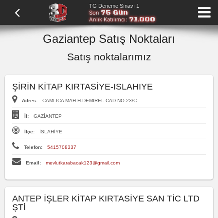
TG Deneme Sınavı 1
75 Gün
Son
71.000
Anlık Katılımcı:
Gaziantep Satış Noktaları
Satış noktalarımız
ŞİRİN KİTAP KIRTASİYE-ISLAHIYE
Adres:
CAMLICA MAH H.DEMİREL CAD NO:23/C
İl:
GAZİANTEP
İlçe:
İSLAHİYE
Telefon:
5415708337
Email:
mevlutkarabacak123@gmail.com
ANTEP İŞLER KİTAP KIRTASİYE SAN TİC LTD
ŞTİ