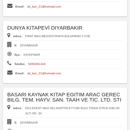
Email:
ali_kan_21@hotmail.com
DUNYA KITAPEVİ DIYARBAKIR
Adres:
FIRAT MAH MEZOPOTAMYA BULVARINO:17/2B
İl:
DİYARBAKIR
İlçe:
KAYAPINAR
Telefon:
5456361343
Email:
ali_kan_21@hotmail.com
BASARI KAYNAK KITAP EGITIM ARAC GEREC
BILG. TEM. HAYV. SAN. TAAH VE TIC. LTD. STI
Adres:
DICLEKENT MAH SELAHATTIN EYYUBI BULV FIDAN SITESI A/BLOK
ALTI NO :34
İl:
DİYARBAKIR