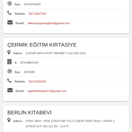
İlçe:
KAYAPINAR
Telefon:
5071487353
Email:
bilkentyayindagitim@gmail.com
ÇERMİK EĞİTİM KIRTASİYE
Adres:
ÇUKUR MAH KATİP MEHMET CAD NO:32/C
İl:
DİYARBAKIR
İlçe:
ÇERMİK
Telefon:
5314232430
Email:
egitimkirtasiye21@gmail.com
BERLİN KİTABEVİ
Adres:
FIRAT MAH. YENİ STADYUM YOLU ÜZERİ FIRAT BULV. SİPAN 2
SİTESİ ALTI NO:111 BA, 21070