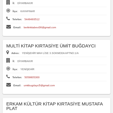
İl:
DİYARBAKIR
İlçe:
KAYAPINAR
Telefon:
5449493512
Email:
berlinkitabevi36@gmail.com
MULTİ KİTAP KIRTASİYE ÜMİT BUĞDAYCI
Adres:
YENİŞEHİR MAH LİSE 3.SOKMODA APTNO:1/A
İl:
DİYARBAKIR
İlçe:
YENİŞEHİR
Telefon:
5059805300
Email:
umitbugdayci5@gmail.com
ERKAM KÜLTÜR KİTAP KIRTASİYE MUSTAFA
PLAT