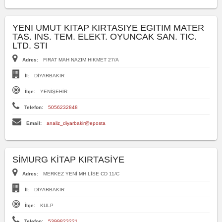
YENI UMUT KITAP KIRTASIYE EGITIM MATER
TAS. INS. TEM. ELEKT. OYUNCAK SAN. TIC.
LTD. STI
Adres:
FIRAT MAH NAZIM HIKMET 27/A
İl:
DİYARBAKIR
İlçe:
YENİŞEHİR
Telefon:
5056232848
Email:
analiz_diyarbakir@eposta
SİMURG KİTAP KIRTASİYE
Adres:
MERKEZ YENİ MH LİSE CD 11/C
İl:
DİYARBAKIR
İlçe:
KULP
Telefon:
5399823221