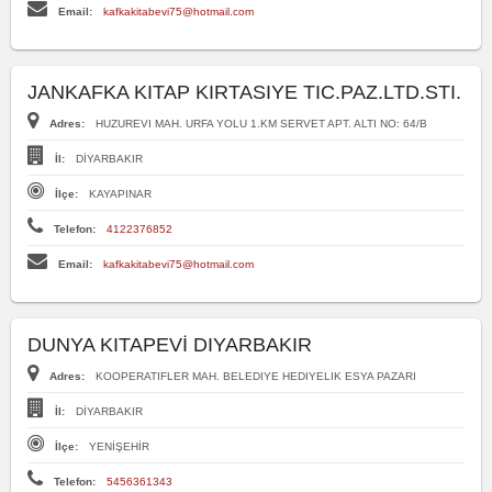
Email:
kafkakitabevi75@hotmail.com
JANKAFKA KITAP KIRTASIYE TIC.PAZ.LTD.STI.
Adres:
HUZUREVI MAH. URFA YOLU 1.KM SERVET APT. ALTI NO: 64/B
İl:
DİYARBAKIR
İlçe:
KAYAPINAR
Telefon:
4122376852
Email:
kafkakitabevi75@hotmail.com
DUNYA KITAPEVİ DIYARBAKIR
Adres:
KOOPERATIFLER MAH. BELEDIYE HEDIYELIK ESYA PAZARI
İl:
DİYARBAKIR
İlçe:
YENİŞEHİR
Telefon:
5456361343