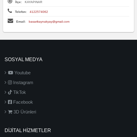
İlçe:
KAYAPINAR
Telefon:
4122574062
Email:
basarikaynakyay@gmail.com
SOSYAL MEDYA
Youtube
Instagram
TikTok
Facebook
3D Ürünleri
DİJİTAL HİZMETLER