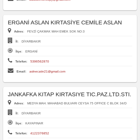
ERGANİ ASLAN KIRTASİYE CEMİLE ASLAN
Adres:
FEVZİ ÇAKMAK MAH EMEK SOK NO:3
İl:
DİYARBAKIR
İlçe:
ERGANİ
Telefon:
5396562870
Email:
aslnecatin21@gmail.com
JANKAFKA KITAP KIRTASIYE TIC.PAZ.LTD.STI.
Adres:
MEDYA MAH. MAHABAD BULVARI CEYSA 75 OFFICE C BLOK 34/D
İl:
DİYARBAKIR
İlçe:
KAYAPINAR
Telefon:
4122376852