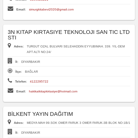
Email:
simurgkitabevi2020@gmail.com
3N KITAP KIRTASIYE TEKNOLOJI SAN TIC LTD
STI
Adres:
TURGUT OZAL BULVARI SELEHADDIN EYYUBIMAH. 339. YIL-DEM
APT ALTI NO:24/
İl:
DİYARBAKIR
İlçe:
BAĞLAR
Telefon:
4122295722
Email:
hakikatkitapkirtasiye@hotmail.com
BİLKENT YAYIN DAĞITIM
Adres:
MEDYA MAH 99.SOK OMER FARUK 3 OMER FARUK-3B BLOK NO:1B/1
İl:
DİYARBAKIR