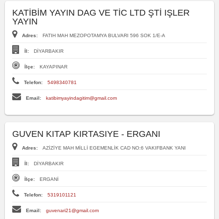
KATİBİM YAYIN DAG VE TİC LTD ŞTİ IŞLER
YAYIN
Adres:
FATIH MAH MEZOPOTAMYA BULVARI 596 SOK 1/E-A
İl:
DİYARBAKIR
İlçe:
KAYAPINAR
Telefon:
5498340781
Email:
katibimyayindagitim@gmail.com
GUVEN KITAP KIRTASIYE - ERGANI
Adres:
AZİZİYE MAH MİLLİ EGEMENLİK CAD NO:6 VAKIFBANK YANI
İl:
DİYARBAKIR
İlçe:
ERGANİ
Telefon:
5319101121
Email:
guvenari21@gmail.com