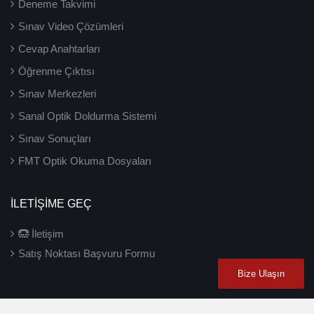
Deneme Takvimi
Sınav Video Çözümleri
Cevap Anahtarları
Öğrenme Çıktısı
Sınav Merkezleri
Sanal Optik Doldurma Sistemi
Sınav Sonuçları
FMT Optik Okuma Dosyaları
İLETIŞIME GEÇ
İletişim
Satış Noktası Başvuru Formu
Bize Ulaşın
2026 ©
3D Yayınları
- Tüm hakları saklıdır.