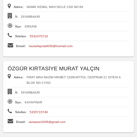
Adres:
NAMIK KEMAL MAH DICLE CAD NO:66
İl:
DİYARBAKIR
İlçe:
ERGANİ
Telefon:
5532470710
Email:
mustafapolat636@hotmail.com
ÖZGÜR KIRTASİYE MURAT YALÇIN
Adres:
FIRAT MAH NAZIM HIKMET CADKAPITOL CENTRUM 21 SITESI A
BLOK NO:17/AD
İl:
DİYARBAKIR
İlçe:
KAYAPINAR
Telefon:
5335715740
Email:
ramazan2406@gmail.com