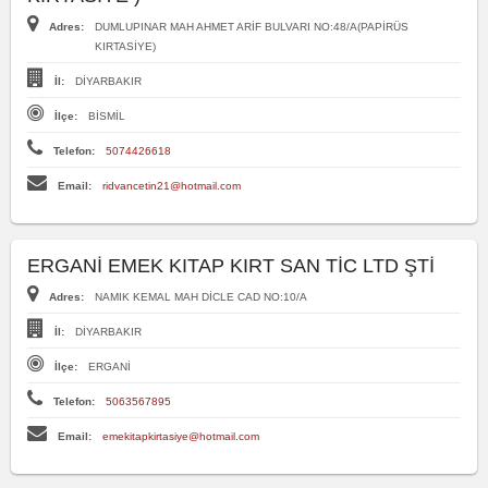
Adres:
DUMLUPINAR MAH AHMET ARİF BULVARI NO:48/A(PAPİRÜS
KIRTASİYE)
İl:
DİYARBAKIR
İlçe:
BİSMİL
Telefon:
5074426618
Email:
ridvancetin21@hotmail.com
ERGANİ EMEK KITAP KIRT SAN TİC LTD ŞTİ
Adres:
NAMIK KEMAL MAH DİCLE CAD NO:10/A
İl:
DİYARBAKIR
İlçe:
ERGANİ
Telefon:
5063567895
Email:
emekitapkirtasiye@hotmail.com