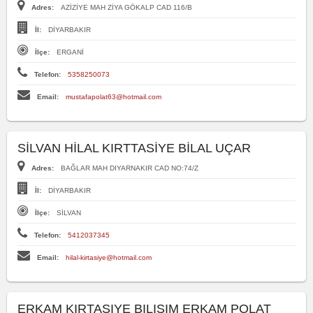
Adres:
AZİZİYE MAH ZİYA GÖKALP CAD 116/B
İl:
DİYARBAKIR
İlçe:
ERGANİ
Telefon:
5358250073
Email:
mustafapolat63@hotmail.com
SİLVAN HİLAL KIRTTASİYE BİLAL UÇAR
Adres:
BAĞLAR MAH DIYARNAKIR CAD NO:74/Z
İl:
DİYARBAKIR
İlçe:
SİLVAN
Telefon:
5412037345
Email:
hilal-kirtasiye@hotmail.com
ERKAM KIRTASIYE BILISIM ERKAM POLAT