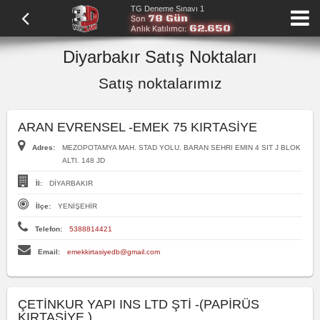
TG Deneme Sınavı 1
78 Gün
Son
62.650
Anlık Katılımcı:
Diyarbakır Satış Noktaları
Satış noktalarımız
ARAN EVRENSEL -EMEK 75 KIRTASİYE
Adres:
MEZOPOTAMYA MAH. STAD YOLU. BARAN SEHRI EMIN 4 SIT J BLOK
ALTI. 148 JD
İl:
DİYARBAKIR
İlçe:
YENİŞEHİR
Telefon:
5388814421
Email:
emekkirtasiyedb@gmail.com
ÇETİNKUR YAPI INS LTD ŞTİ -(PAPİRÜS
KIRTASİYE )