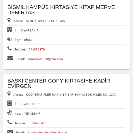
BİSMİL KAMPÜS KIRTASIYE KITAP MERVE
DEMIRTAŞ
Adres:
ALTIOK MAH 601.SOK 24/A
İl:
DİYARBAKIR
İlçe:
BİSMİL
Telefon:
5418068764
Email:
kampusvip21@gmail.com
BASKI CENTER COPY KIRTASIYE KADİR
EVİRGEN
Adres:
KOOPERATİFLER MAH İAŞR SIIRI HANIM SOK MİLEN NO :12/C
İl:
DİYARBAKIR
İlçe:
YENİŞEHİR
Telefon:
5365995475
Email:
baskicentercopy@gmail.com