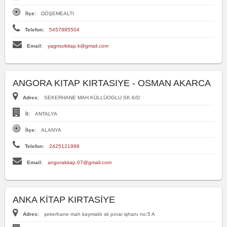
İlçe:
DÖŞEMEALTI
Telefon:
5457885504
Email:
yagmurkitap.k@gmail.com
ANGORA KITAP KIRTASIYE - OSMAN AKARCA
Adres:
SEKERHANE MAH.KÜLLÜOGLU SK.6/D
İl:
ANTALYA
İlçe:
ALANYA
Telefon:
2425121998
Email:
angorakitap.07@gmail.com
ANKA KİTAP KIRTASİYE
Adres:
şekerhane mah kaymaklı sk pınar işhanı no:5 A