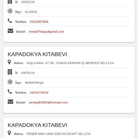
İl:
ANTALYA
İlçe:
ALANYA
Telefon:
5423997694
Email:
Anka07kitap@gmail.com
KAPADOKYA KITABEVI
Adres:
KIŞLA MAH. 47.SK. YUNUS KERVAN İŞ MERKEZİ NO:13-14
İl:
ANTALYA
İlçe:
MURATPAŞA
Telefon:
2422472819
Email:
sevilay81960@hotmail.com
KAPADOKYA KITABEVI
Adres:
FENER MAH 1968 SOK AYLİN APT NO:17/A