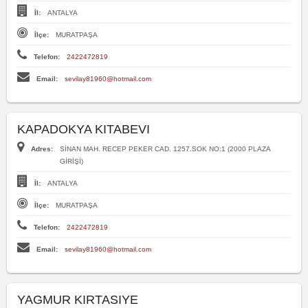
İl:
ANTALYA
İlçe:
MURATPAŞA
Telefon:
2422472819
Email:
sevilay81960@hotmail.com
KAPADOKYA KITABEVI
Adres:
SİNAN MAH. RECEP PEKER CAD. 1257.SOK NO:1 (2000 PLAZA
GİRİŞİ)
İl:
ANTALYA
İlçe:
MURATPAŞA
Telefon:
2422472819
Email:
sevilay81960@hotmail.com
YAGMUR KIRTASIYE