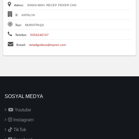
Adres:
SINAN MAH. RECEP PEKER CAD
İl:
ANTALYA
İlçe:
MURATPAŞA
Telefon:
5354246747
Email:
ismailgokkus@mynet.com
SOSYAL MEDYA
Youtube
Instagram
TikTok