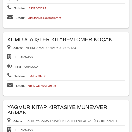
Telefon:
5331963784
Email:
yusufselvi84@gmail.com
KUMLUCA İŞLER KITABEVİ ÖMER KOÇAK
Adres:
MERKEZ MAH ORTAOKUL SOK 13/C
İl:
ANTALYA
İlçe:
KUMLUCA
Telefon:
5446978436
Email:
kumluca@isler.com.tr
YAGMUR KITAP KIRTASIYE MUNEVVER
ARMAN
Adres:
BAHCEYAKA MAH ATATÜRK CAD NO:NO:410/A TÜRKDOGAN APT
İl:
ANTALYA