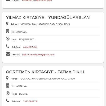
Email:
klasorum_07@hotmail.com
YILMAZ KIRTASIYE - YURDAGÜL ARSLAN
Adres:
YENIKOY MAH. ATATURK CAD. 5.SOK NO:5
İl:
ANTALYA
İlçe:
DÖŞEMEALTI
Telefon:
2424212663
Email:
yilmaz.kirtasiye07@gmail.com
OGRETMEN KIRTASIYE - FATMA DIKILI
Adres:
GOKYAZI MAH. ERTUGRUL GUNAY CAD. 07570
İl:
ANTALYA
İlçe:
DEMRE
Telefon:
5335684774