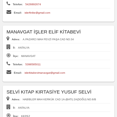
Telefon:
5426892674
Email:
islerfinike@gmail.com
MANAVGAT İŞLER ELİF KİTABEVİ
Adres:
A.PAZARCI MAH FEVZİ PAŞA CAD NO:34
İl:
ANTALYA
İlçe:
MANAVGAT
Telefon:
5398585011
Email:
islerkitabevimanavgat@gmail.com
SELVİ KITAP KIRTASİYE YUSUF SELVİ
Adres:
HABİBLER MAH KERKÜK CAD 1A-(BATI) 2A(DOĞU) NO:8/B
İl:
ANTALYA
İlçe:
KEPEZ