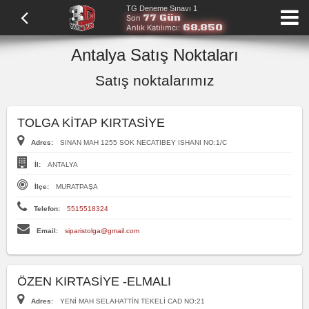
TG Deneme Sınavı 1
77 Gün
Son
68.850
Anlık Katılımcı:
Antalya Satış Noktaları
Satış noktalarımız
TOLGA KİTAP KIRTASİYE
Adres:
SINAN MAH 1255 SOK NECATIBEY ISHANI NO:1/C
İl:
ANTALYA
İlçe:
MURATPAŞA
Telefon:
5515518324
Email:
siparistolga@gmail.com
ÖZEN KIRTASİYE -ELMALI
Adres:
YENİ MAH SELAHATTİN TEKELİ CAD NO:21