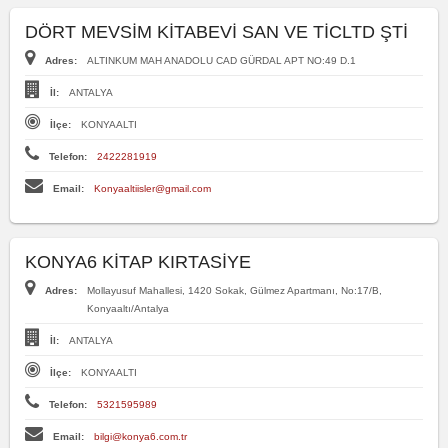
DÖRT MEVSİM KİTABEVİ SAN VE TİCLTD ŞTİ
Adres:
ALTINKUM MAH ANADOLU CAD GÜRDAL APT NO:49 D.1
İl:
ANTALYA
İlçe:
KONYAALTI
Telefon:
2422281919
Email:
Konyaaltiisler@gmail.com
KONYA6 KİTAP KIRTASİYE
Adres:
Mollayusuf Mahallesi, 1420 Sokak, Gülmez Apartmanı, No:17/B,
Konyaaltı/Antalya
İl:
ANTALYA
İlçe:
KONYAALTI
Telefon:
5321595989
Email:
bilgi@konya6.com.tr