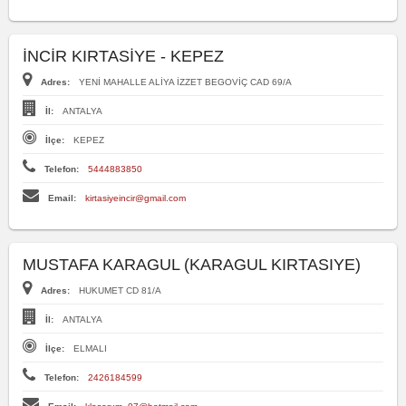
İNCİR KIRTASİYE - KEPEZ
Adres:
YENİ MAHALLE ALİYA İZZET BEGOVİÇ CAD 69/A
İl:
ANTALYA
İlçe:
KEPEZ
Telefon:
5444883850
Email:
kirtasiyeincir@gmail.com
MUSTAFA KARAGUL (KARAGUL KIRTASIYE)
Adres:
HUKUMET CD 81/A
İl:
ANTALYA
İlçe:
ELMALI
Telefon:
2426184599