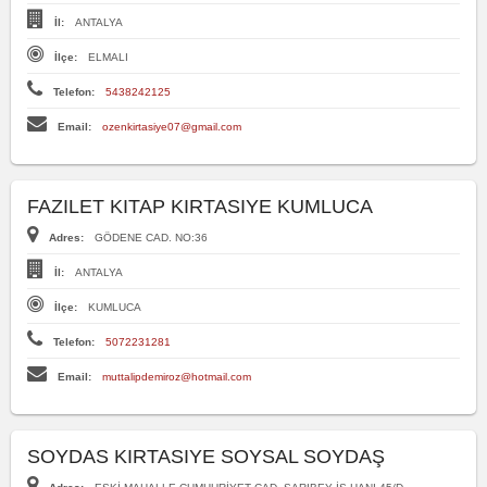
İl:
ANTALYA
İlçe:
ELMALI
Telefon:
5438242125
Email:
ozenkirtasiye07@gmail.com
FAZILET KITAP KIRTASIYE KUMLUCA
Adres:
GÖDENE CAD. NO:36
İl:
ANTALYA
İlçe:
KUMLUCA
Telefon:
5072231281
Email:
muttalipdemiroz@hotmail.com
SOYDAS KIRTASIYE SOYSAL SOYDAŞ