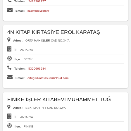
Telefon:
2428362277
Email:
kas@isler.com.tr
4N KITAP KIRTASİYE EROL KARATAŞ
Adres:
ORTA MAH İŞLER CAD NO:34/A
İl:
ANTALYA
İlçe:
SERİK
Telefon:
5320666584
Email:
ertugrulkaratas93@icloud.com
FİNİKE İŞLER KITABEVİ MUHAMMET TUĞ
Adres:
ESKİ MAH PTT CAD NO:12/A
İl:
ANTALYA
İlçe:
FİNİKE