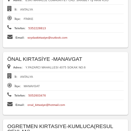
Adres:
ESKİ MAHALLE CUMHURİYET CAD. SARIBEY İŞ HANI 45/D
İl:
ANTALYA
İlçe:
FİNİKE
Telefon:
5352228813
Email:
soydaskirtasiye@outlook.com
ÖNAL KIRTASİYE -MANAVGAT
Adres:
Y.PAZARCI MAHALLESI 4075 SOKAK NO:6
İl:
ANTALYA
İlçe:
MANAVGAT
Telefon:
5052603476
Email:
onal_kirtasiye@hotmail.com
OGRETMEN KIRTASIYE-KUMLUCA(RESUL