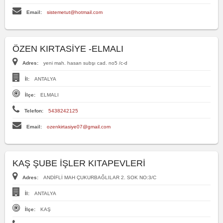
Email:
sistemetut@hotmail.com
ÖZEN KIRTASİYE -ELMALI
Adres:
yeni mah. hasan subşı cad. no5 /c-d
İl:
ANTALYA
İlçe:
ELMALI
Telefon:
5438242125
Email:
ozenkirtasiye07@gmail.com
KAŞ ŞUBE İŞLER KITAPEVLERİ
Adres:
ANDİFLİ MAH ÇUKURBAĞLILAR 2. SOK NO:3/C
İl:
ANTALYA
İlçe:
KAŞ