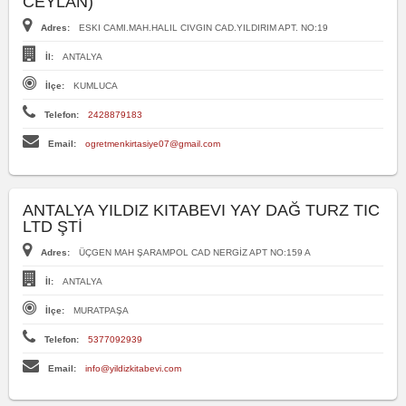
CEYLAN)
Adres:
ESKI CAMI.MAH.HALIL CIVGIN CAD.YILDIRIM APT. NO:19
İl:
ANTALYA
İlçe:
KUMLUCA
Telefon:
2428879183
Email:
ogretmenkirtasiye07@gmail.com
ANTALYA YILDIZ KITABEVI YAY DAĞ TURZ TIC
LTD ŞTİ
Adres:
ÜÇGEN MAH ŞARAMPOL CAD NERGİZ APT NO:159 A
İl:
ANTALYA
İlçe:
MURATPAŞA
Telefon:
5377092939
Email:
info@yildizkitabevi.com