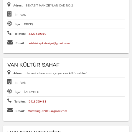
Adres:
BEYAZIT MAH ZEYLAN CAD NO:2
İl:
VAN
İlçe:
ERCİŞ
Telefon:
4323519019
Email:
celebikitapkirtasiye@gmail.com
VAN KÜLTÜR SAHAF
Adres:
ulucami arkası mısır çarşısı van kültür sahhaf
İl:
VAN
İlçe:
İPEKYOLU
Telefon:
5418559433
Email:
Muratturgut2019@gmail.com