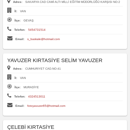
Adres:
SAKARYA CAD CAMİ ALTI MİLLİ EĞİTİM MÜDÜRLÜĞÜ KARŞISI NO:2
İl:
VAN
İlçe:
GEVAŞ
Telefon:
5454731514
Email:
s_baskale@hotmail.com
YAVUZER KIRTASİYE SELİM YAVUZER
Adres:
CUMHURIYET CAD.NO:41
İl:
VAN
İlçe:
MURADİYE
Telefon:
4324513011
Email:
fotoyavuzer65@hotmail.com
ÇELEBİ KIRTASİYE