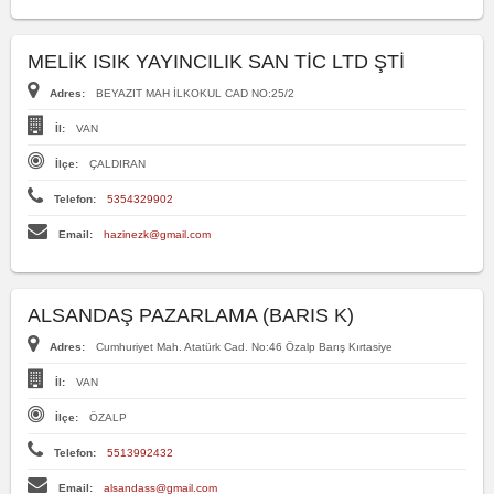
MELİK ISIK YAYINCILIK SAN TİC LTD ŞTİ
Adres:
BEYAZIT MAH İLKOKUL CAD NO:25/2
İl:
VAN
İlçe:
ÇALDIRAN
Telefon:
5354329902
Email:
hazinezk@gmail.com
ALSANDAŞ PAZARLAMA (BARIS K)
Adres:
Cumhuriyet Mah. Atatürk Cad. No:46 Özalp Barış Kırtasiye
İl:
VAN
İlçe:
ÖZALP
Telefon:
5513992432
Email:
alsandass@gmail.com