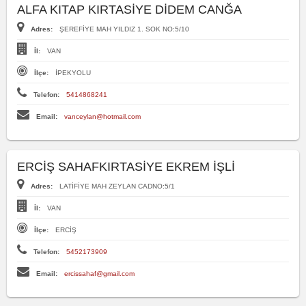
ALFA KITAP KIRTASİYE DİDEM CANĞA
Adres:
ŞEREFİYE MAH YILDIZ 1. SOK NO:5/10
İl:
VAN
İlçe:
İPEKYOLU
Telefon:
5414868241
Email:
vanceylan@hotmail.com
ERCİŞ SAHAFKIRTASİYE EKREM İŞLİ
Adres:
LATİFİYE MAH ZEYLAN CADNO:5/1
İl:
VAN
İlçe:
ERCİŞ
Telefon:
5452173909
Email:
ercissahaf@gmail.com