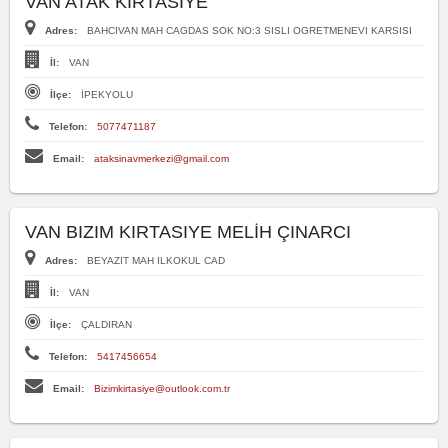
VAN ATAK KIRTASİYE
Adres:
BAHCIVAN MAH CAGDAS SOK NO:3 SISLI OGRETMENEVI KARSISI
İl:
VAN
İlçe:
İPEKYOLU
Telefon:
5077471187
Email:
ataksinavmerkezi@gmail.com
VAN BIZIM KIRTASIYE MELİH ÇINARCI
Adres:
BEYAZIT MAH ILKOKUL CAD
İl:
VAN
İlçe:
ÇALDIRAN
Telefon:
5417456654
Email:
Bizimkirtasiye@outlook.com.tr