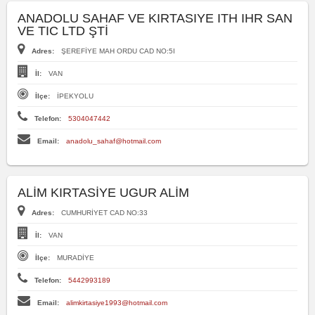
ANADOLU SAHAF VE KIRTASIYE ITH IHR SAN
VE TIC LTD ŞTİ
Adres:
ŞEREFİYE MAH ORDU CAD NO:5I
İl:
VAN
İlçe:
İPEKYOLU
Telefon:
5304047442
Email:
anadolu_sahaf@hotmail.com
ALİM KIRTASİYE UGUR ALİM
Adres:
CUMHURİYET CAD NO:33
İl:
VAN
İlçe:
MURADİYE
Telefon:
5442993189
Email:
alimkirtasiye1993@hotmail.com