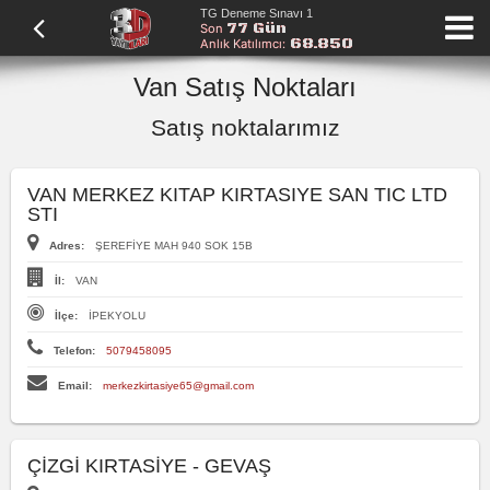
TG Deneme Sınavı 1
77 Gün
Son
68.850
Anlık Katılımcı:
Van Satış Noktaları
Satış noktalarımız
VAN MERKEZ KITAP KIRTASIYE SAN TIC LTD
STI
Adres:
ŞEREFİYE MAH 940 SOK 15B
İl:
VAN
İlçe:
İPEKYOLU
Telefon:
5079458095
Email:
merkezkirtasiye65@gmail.com
ÇİZGİ KIRTASİYE - GEVAŞ