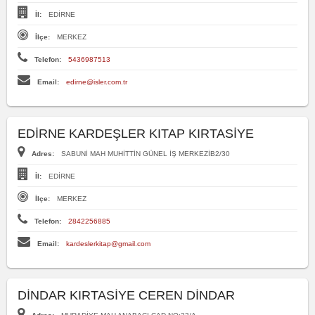
İl:
EDİRNE
İlçe:
MERKEZ
Telefon:
5436987513
Email:
edirne@isler.com.tr
EDİRNE KARDEŞLER KITAP KIRTASİYE
Adres:
SABUNİ MAH MUHİTTİN GÜNEL İŞ MERKEZİB2/30
İl:
EDİRNE
İlçe:
MERKEZ
Telefon:
2842256885
Email:
kardeslerkitap@gmail.com
DİNDAR KIRTASİYE CEREN DİNDAR