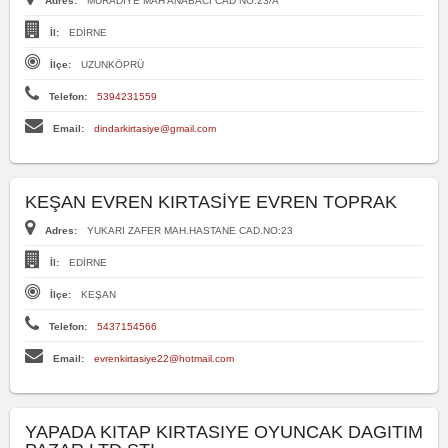
Adres:
MURADİYE MAH ANABACI CAD NO:23/A
İl:
EDİRNE
İlçe:
UZUNKÖPRÜ
Telefon:
5394231559
Email:
dindarkirtasiye@gmail.com
KEŞAN EVREN KIRTASİYE EVREN TOPRAK
Adres:
YUKARI ZAFER MAH.HASTANE CAD.NO:23
İl:
EDİRNE
İlçe:
KEŞAN
Telefon:
5437154566
Email:
evrenkirtasiye22@hotmail.com
YAPADA KITAP KIRTASIYE OYUNCAK DAGITIM