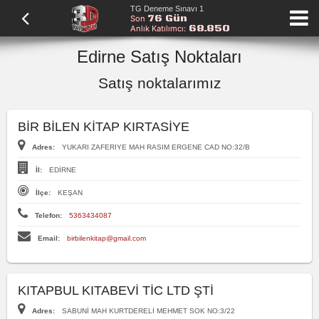
TG Deneme Sınavı 1
76 Gün
Son
68.850
Anlık Katılımcı:
Edirne Satış Noktaları
Satış noktalarımız
BİR BİLEN KİTAP KIRTASİYE
Adres:
YUKARI ZAFERIYE MAH RASIM ERGENE CAD NO:32/B
İl:
EDİRNE
İlçe:
KEŞAN
Telefon:
5363434087
Email:
birbilenkitap@gmail.com
KITAPBUL KITABEVİ TİC LTD ŞTİ
Adres:
SABUNİ MAH KURTDERELİ MEHMET SOK NO:3/22