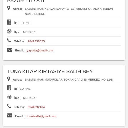
PAZAR.LTD.STI
Adres:
SABUNI MAH. KERVANSARAY OTELI ARKASI YAPADA KITABEVI
NO:10 EDIRNE
İl:
EDİRNE
İlçe:
MERKEZ
Telefon:
2842350555
Email:
yapada@gmail.com
TUNA KITAP KIRTASIYE SALIH BEY
Adres:
SABUNI MAH. MUTAFCILAR SOKAK CAPLI IS MERKEZI NO:12/B
İl:
EDİRNE
İlçe:
MERKEZ
Telefon:
5544692434
Email:
tunalisalih@gmail.com