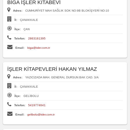
BİGA İŞLER KITABEVİ
Adres:
CUMHURİYET MAH SAĞLIK SOK NO:9B BLOKİŞYERİ NO:10
İl:
ÇANAKKALE
İlçe:
ÇAN
Telefon:
2863161395
Email:
biga@isler.com.tr
İŞLER KİTAPEVLERİ HAKAN YILMAZ
Adres:
YAZICIZADA MAH. GENERAL DURSUN BAK CAD. 3/A
İl:
ÇANAKKALE
İlçe:
GELİBOLU
Telefon:
5419774641
Email:
gelibolu@isler.com.tr