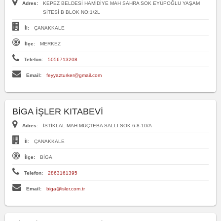
Adres:
KEPEZ BELDESİ HAMİDİYE MAH SAHRA SOK EYÜPOĞLU YAŞAM
SİTESİ B BLOK NO:1/2L
İl:
ÇANAKKALE
İlçe:
MERKEZ
Telefon:
5056713208
Email:
feyyazturker@gmail.com
BİGA İŞLER KITABEVİ
Adres:
İSTİKLAL MAH MÜÇTEBA SALLI SOK 6-8-10/A
İl:
ÇANAKKALE
İlçe:
BİGA
Telefon:
2863161395
Email:
biga@isler.com.tr