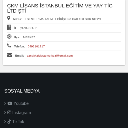
ÇKM LİSANS İSTANBUL EĞİTİM VE YAY TİC
LTD ŞTİ
Adres:
ESENLER MAH AHMET PİRİŞTİNA CAD 108.SOK NO:2/1
İl:
ÇANAKKALE
İlçe:
MERKEZ
Telefon:
5492101717
Email:
canakkalekitapmerkezi@gmail.com
SOSYAL MEDYA
Youtube
Instagram
TikTok