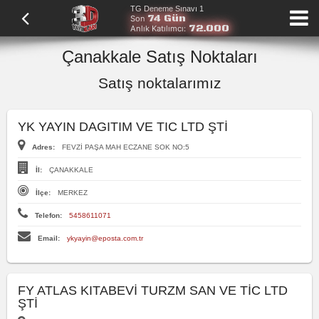
TG Deneme Sınavı 1
74 Gün
Son
72.000
Anlık Katılımcı:
Çanakkale Satış Noktaları
Satış noktalarımız
YK YAYIN DAGITIM VE TIC LTD ŞTİ
Adres:
FEVZİ PAŞA MAH ECZANE SOK NO:5
İl:
ÇANAKKALE
İlçe:
MERKEZ
Telefon:
5458611071
Email:
ykyayin@eposta.com.tr
FY ATLAS KITABEVİ TURZM SAN VE TİC LTD
ŞTİ