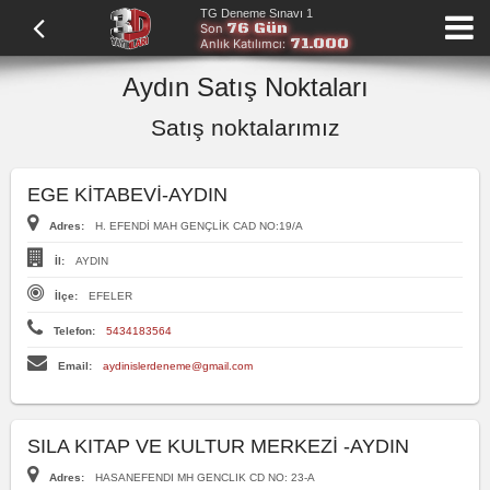
TG Deneme Sınavı 1
76 Gün
Son
71.000
Anlık Katılımcı:
Aydın Satış Noktaları
Satış noktalarımız
EGE KİTABEVİ-AYDIN
Adres:
H. EFENDİ MAH GENÇLİK CAD NO:19/A
İl:
AYDIN
İlçe:
EFELER
Telefon:
5434183564
Email:
aydinislerdeneme@gmail.com
SILA KITAP VE KULTUR MERKEZİ -AYDIN
Adres:
HASANEFENDI MH GENCLIK CD NO: 23-A