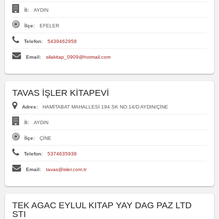
İl:
AYDIN
İlçe:
EFELER
Telefon:
5439462958
Email:
silakitap_0909@hotmail.com
TAVAS İŞLER KİTAPEVİ
Adres:
HAMİTABAT MAHALLESİ 194.SK NO:14/D AYDIN/ÇİNE
İl:
AYDIN
İlçe:
ÇİNE
Telefon:
5374635938
Email:
tavas@isler.com.tr
TEK AGAC EYLUL KITAP YAY DAG PAZ LTD
STI