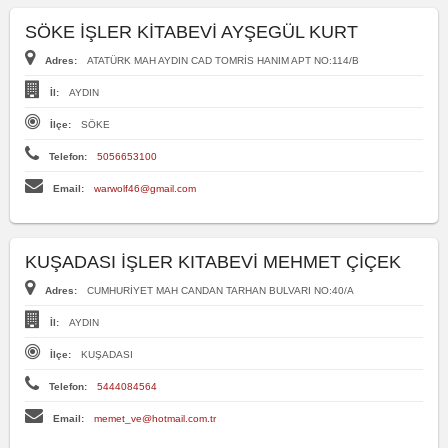
SÖKE İŞLER KİTABEVİ AYŞEGÜL KURT
Adres:
ATATÜRK MAH AYDIN CAD TOMRİS HANIM APT NO:114/B
İl:
AYDIN
İlçe:
SÖKE
Telefon:
5056653100
Email:
warwolf46@gmail.com
KUŞADASI İŞLER KITABEVİ MEHMET ÇİÇEK
Adres:
CUMHURİYET MAH CANDAN TARHAN BULVARI NO:40/A
İl:
AYDIN
İlçe:
KUŞADASI
Telefon:
5444084564
Email:
memet_ve@hotmail.com.tr