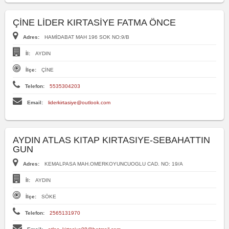
ÇİNE LİDER KIRTASİYE FATMA ÖNCE
Adres:
HAMİDABAT MAH 196 SOK NO:9/B
İl:
AYDIN
İlçe:
ÇİNE
Telefon:
5535304203
Email:
liderkirtasiye@outlook.com
AYDIN ATLAS KITAP KIRTASIYE-SEBAHATTIN
GUN
Adres:
KEMALPASA MAH.OMERKOYUNCUOGLU CAD. NO: 19/A
İl:
AYDIN
İlçe:
SÖKE
Telefon:
2565131970