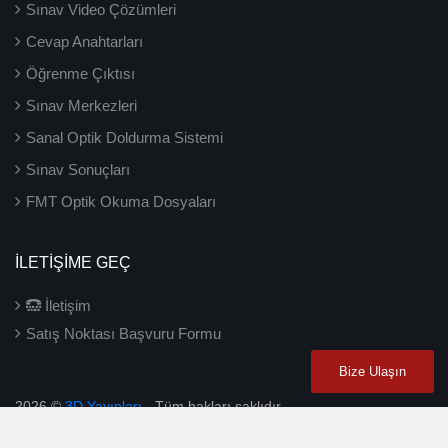
Sınav Video Çözümleri
Cevap Anahtarları
Öğrenme Çıktısı
Sınav Merkezleri
Sanal Optik Doldurma Sistemi
Sınav Sonuçları
FMT Optik Okuma Dosyaları
İLETIŞIME GEÇ
İletişim
Satış Noktası Başvuru Formu
Bize Ulaşın
2026 ©
3D Yayınları
- Tüm hakları saklıdır.
hlsoftware
|
karakök