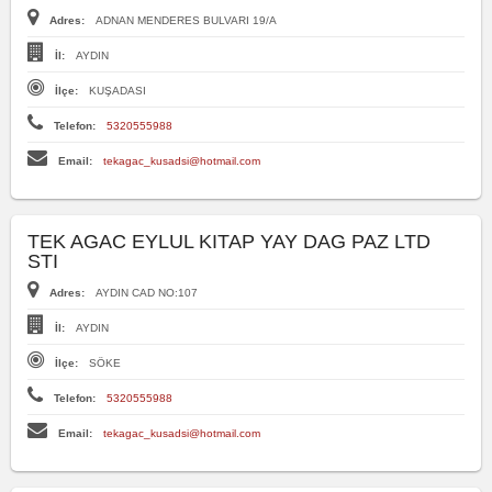
Adres:
ADNAN MENDERES BULVARI 19/A
İl:
AYDIN
İlçe:
KUŞADASI
Telefon:
5320555988
Email:
tekagac_kusadsi@hotmail.com
TEK AGAC EYLUL KITAP YAY DAG PAZ LTD
STI
Adres:
AYDIN CAD NO:107
İl:
AYDIN
İlçe:
SÖKE
Telefon:
5320555988
Email:
tekagac_kusadsi@hotmail.com