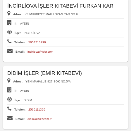
İNCİRLİOVA İŞLER KITABEVİ FURKAN KAR
Adres:
CUMHURIYET MAH LOZAN CAD NO:9
İl:
AYDIN
İlçe:
İNCİRLİOVA
Telefon:
5054213290
Email:
incirliova@isler.com
DİDİM İŞLER (EMİR KITABEVİ)
Adres:
YENİMAHALLE 827 SOK NO:5/A
İl:
AYDIN
İlçe:
DİDİM
Telefon:
2565111395
Email:
didim@isler.com.tr