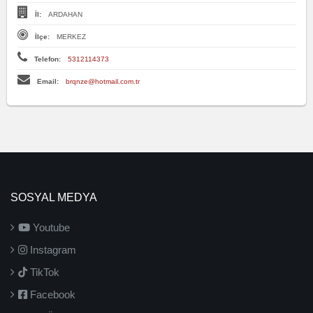
İl:
ARDAHAN
İlçe:
MERKEZ
Telefon:
5312114373
Email:
brqnze@hotmail.com.tr
SOSYAL MEDYA
Youtube
Instagram
TikTok
Facebook