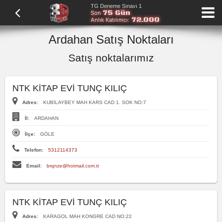
TG Deneme Sınavı 1
75 Gün
Son
72.000
Anlık Katılımcı:
Ardahan Satış Noktaları
Satış noktalarımız
NTK KİTAP EVİ TUNÇ KILIÇ
Adres:
KUBİLAYBEY MAH KARS CAD 1. SOK NO:7
İl:
ARDAHAN
İlçe:
GÖLE
Telefon:
5312114373
Email:
brqnze@hotmail.com.tr
NTK KİTAP EVİ TUNÇ KILIÇ
Adres:
KARAGOL MAH KONGRE CAD NO:22