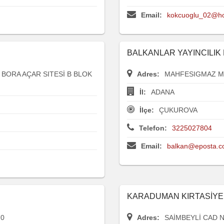
Email:
kokcuoglu_02@ho
BALKANLAR YAYINCILIK 
BORA AÇAR SITESİ B BLOK
Adres:
MAHFESIGMAZ MA
İl:
ADANA
İlçe:
ÇUKUROVA
Telefon:
3225027804
Email:
balkan@eposta.
KARADUMAN KIRTASİYE
70
Adres:
SAİMBEYLİ CAD N