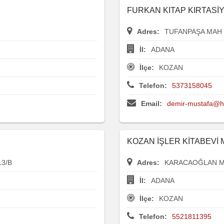
FURKAN KITAP KIRTASİ
Adres:
TUFANPAŞA MAH 
İl:
ADANA
İlçe:
KOZAN
Telefon:
5373158045
Email:
demir-mustafa@h
KOZAN İŞLER KİTABEVİ
3/B
Adres:
KARACAOĞLAN MA
İl:
ADANA
İlçe:
KOZAN
Telefon:
5521811395