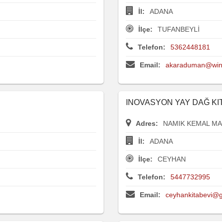
İl:
ADANA
İlçe:
TUFANBEYLİ
Telefon:
5362448181
Email:
akaraduman@win
INOVASYON YAY DAĞ KIT
Adres:
NAMIK KEMAL MAH
İl:
ADANA
İlçe:
CEYHAN
Telefon:
5447732995
Email:
ceyhankitabevi@