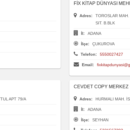
FİX KİTAP DÜNYASI ME
Adres:
TOROSLAR MAH. 
SIT. B.BLK
İl:
ADANA
İlçe:
ÇUKUROVA
Telefon:
5550027427
Email:
fixkitapdunyasi@
CEVDET COPY MERKEZ
TUL APT 79/A
Adres:
HURMALI MAH. İS
İl:
ADANA
İlçe:
SEYHAN