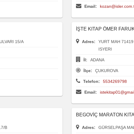
Email:
kozan@isler.com.
İŞTE KITAP ÖMER FARUK
ULVARI 15/A
Adres:
YURT MAH 71419 
ISYERI
İl:
ADANA
İlçe:
ÇUKUROVA
Telefon:
5534269798
Email:
istekitap01@gmai
BEGOVİÇ MARATON KIT
7/B
Adres:
GÜRSELPAŞA MAH