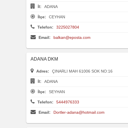
İl:
ADANA
İlçe:
CEYHAN
Telefon:
3225027804
Email:
balkan@eposta.com
ADANA DKM
Adres:
ÇINARLI MAH 61006 SOK NO:16
İl:
ADANA
İlçe:
SEYHAN
Telefon:
5444976333
Email:
Dortler-adana@hotmail.com