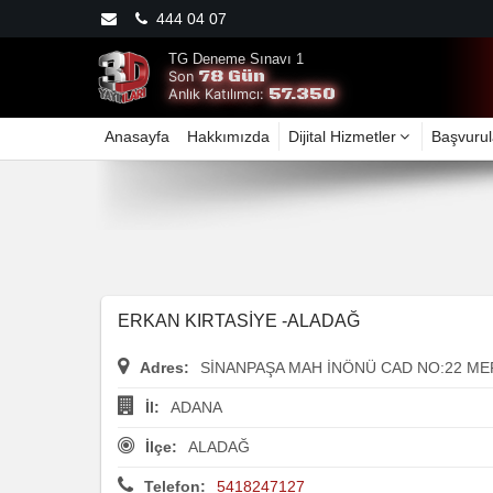
444 04 07
TG Deneme Sınavı 1
78 Gün
Son
57.350
Anlık Katılımcı:
Anasayfa
Hakkımızda
Dijital Hizmetler
Başvurul
ERKAN KIRTASİYE -ALADAĞ
Adres:
SİNANPAŞA MAH İNÖNÜ CAD NO:22 ME
İl:
ADANA
İlçe:
ALADAĞ
Telefon:
5418247127