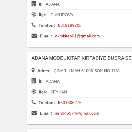
İl:
ADANA
İlçe:
ÇUKUROVA
Telefon:
5319189705
Email:
dkmkitap01@gmail.com
ADANA MODEL KITAP KIRTASİYE BÜŞRA Ş
Adres:
ÇINARLI MAH 61006 SOK NO:11/A
İl:
ADANA
İlçe:
SEYHAN
Telefon:
5531306276
Email:
sen945574@gmail.com