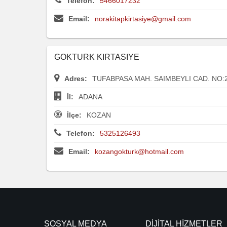
Telefon:
5466017232
Email:
norakitapkirtasiye@gmail.com
GOKTURK KIRTASIYE
Adres:
TUFABPASA MAH. SAIMBEYLI CAD. NO:2
İl:
ADANA
İlçe:
KOZAN
Telefon:
5325126493
Email:
kozangokturk@hotmail.com
SOSYAL MEDYA
DİJİTAL HİZMETLER