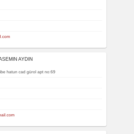
l.com
YASEMIN AYDIN
ibe hatun cad gürol apt no:69
ail.com