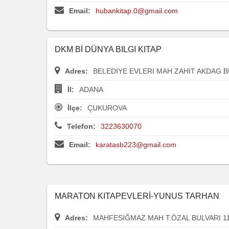
Email:
hubankitap.0@gmail.com
DKM Bİ DÜNYA BILGI KITAP
Adres:
BELEDIYE EVLERI MAH ZAHIT AKDAG B
İl:
ADANA
İlçe:
ÇUKUROVA
Telefon:
3223630070
Email:
karatasb223@gmail.com
MARATON KITAPEVLERİ-YUNUS TARHAN
Adres:
MAHFESIĞMAZ MAH T.ÖZAL BULVARI 11