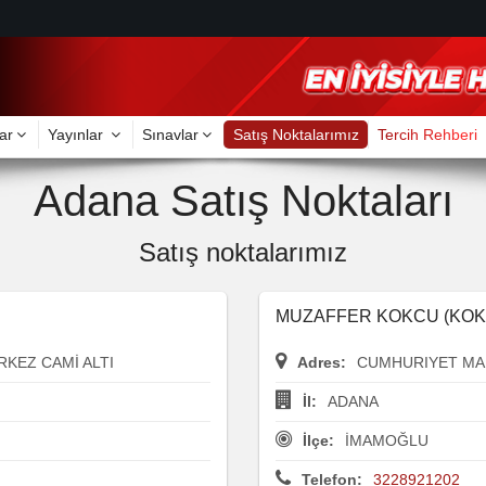
ar
Yayınlar
Sınavlar
Satış Noktalarımız
Tercih Rehberi
Adana Satış Noktaları
Satış noktalarımız
MUZAFFER KOKCU (KOKC
RKEZ CAMİ ALTI
Adres:
CUMHURIYET MAH
İl:
ADANA
İlçe:
İMAMOĞLU
Telefon:
3228921202