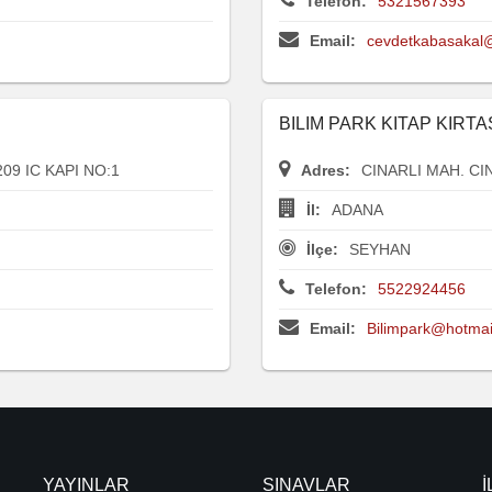
Telefon:
5321567393
Email:
cevdetkabasakal
BILIM PARK KITAP KIRT
09 IC KAPI NO:1
Adres:
CINARLI MAH. CI
İl:
ADANA
İlçe:
SEYHAN
Telefon:
5522924456
Email:
Bilimpark@hotmai
YAYINLAR
SINAVLAR
İ