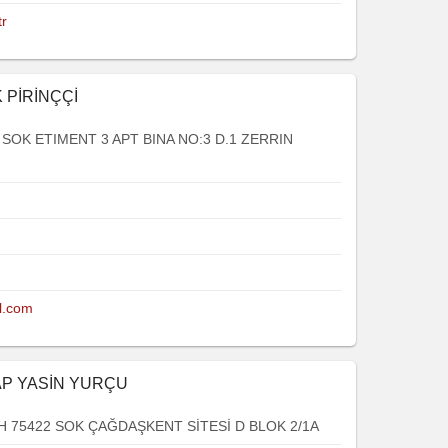
tr
 PİRİNÇÇİ
SOK ETIMENT 3 APT BINA NO:3 D.1 ZERRIN
l.com
AP YASİN YURÇU
 75422 SOK ÇAĞDAŞKENT SİTESİ D BLOK 2/1A