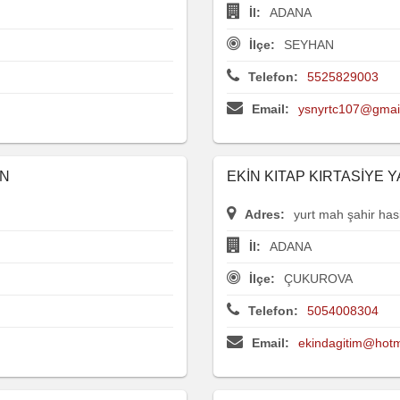
İl:
ADANA
İlçe:
SEYHAN
Telefon:
5525829003
Email:
ysnyrtc107@gmai
EN
EKİN KITAP KIRTASİYE 
Adres:
yurt mah şahir has
İl:
ADANA
İlçe:
ÇUKUROVA
Telefon:
5054008304
Email:
ekindagitim@hotm