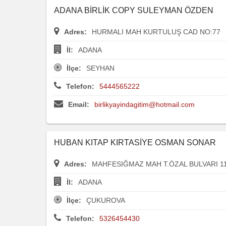
ADANA BİRLİK COPY SULEYMAN ÖZDEN
Adres:
HURMALI MAH KURTULUŞ CAD NO:77
İl:
ADANA
İlçe:
SEYHAN
Telefon:
5444565222
Email:
birlikyayindagitim@hotmail.com
HUBAN KITAP KIRTASİYE OSMAN SONAR
Adres:
MAHFESIĞMAZ MAH T.ÖZAL BULVARI 11
İl:
ADANA
İlçe:
ÇUKUROVA
Telefon:
5326454430