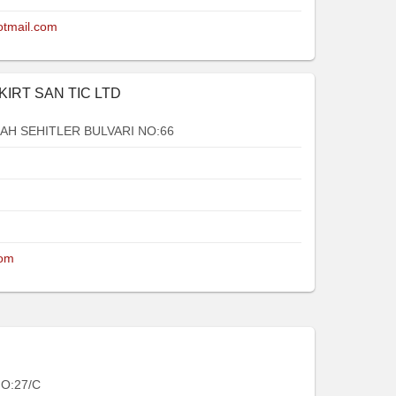
tmail.com
KIRT SAN TIC LTD
H SEHITLER BULVARI NO:66
com
O:27/C