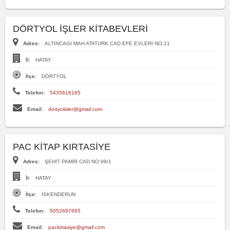
DÖRTYOL İŞLER KİTABEVLERİ
Adres:
ALTINCAGI MAH ATATURK CAD EFE EVLERI NO:21
İl:
HATAY
İlçe:
DÖRTYOL
Telefon:
5435616165
Email:
dortyolisler@gmail.com
PAC KİTAP KIRTASİYE
Adres:
ŞEHİT PAMİR CAD NO:98/1
İl:
HATAY
İlçe:
İSKENDERUN
Telefon:
5052697665
Email:
packirtasiye@gmail.com