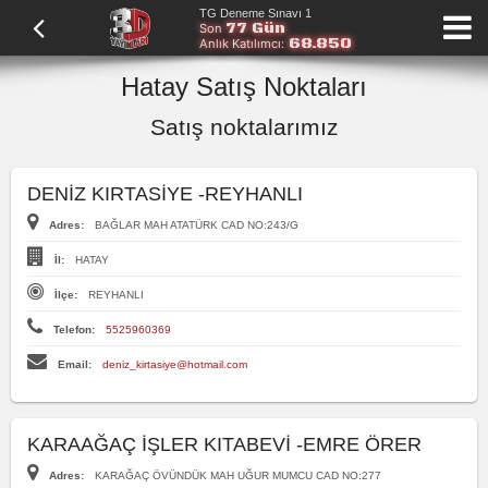
TG Deneme Sınavı 1
77 Gün
Son
68.850
Anlık Katılımcı:
Hatay Satış Noktaları
Satış noktalarımız
DENİZ KIRTASİYE -REYHANLI
Adres:
BAĞLAR MAH ATATÜRK CAD NO:243/G
İl:
HATAY
İlçe:
REYHANLI
Telefon:
5525960369
Email:
deniz_kirtasiye@hotmail.com
KARAAĞAÇ İŞLER KITABEVİ -EMRE ÖRER
Adres:
KARAĞAÇ ÖVÜNDÜK MAH UĞUR MUMCU CAD NO:277