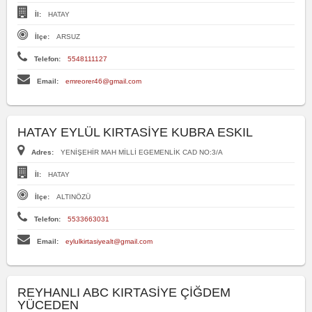
İl:
HATAY
İlçe:
ARSUZ
Telefon:
5548111127
Email:
emreorer46@gmail.com
HATAY EYLÜL KIRTASİYE KUBRA ESKIL
Adres:
YENİŞEHİR MAH MİLLİ EGEMENLİK CAD NO:3/A
İl:
HATAY
İlçe:
ALTINÖZÜ
Telefon:
5533663031
Email:
eylulkirtasiyealt@gmail.com
REYHANLI ABC KIRTASİYE ÇİĞDEM
YÜCEDEN