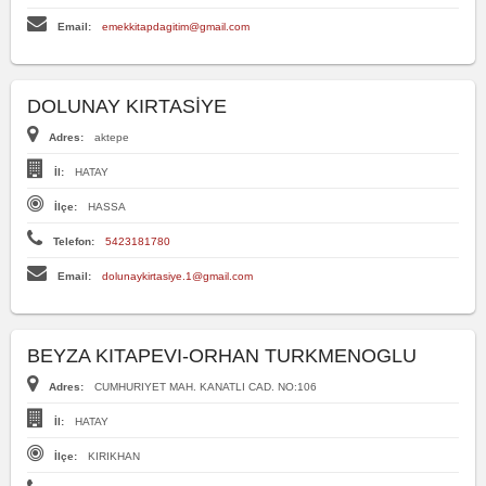
Email:
emekkitapdagitim@gmail.com
DOLUNAY KIRTASİYE
Adres:
aktepe
İl:
HATAY
İlçe:
HASSA
Telefon:
5423181780
Email:
dolunaykirtasiye.1@gmail.com
BEYZA KITAPEVI-ORHAN TURKMENOGLU
Adres:
CUMHURIYET MAH. KANATLI CAD. NO:106
İl:
HATAY
İlçe:
KIRIKHAN