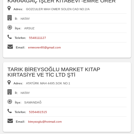
KARAAĞAÇ İŞLER KITABEVİ -EMRE ÖRER
Adres:
GOZCULER MAH OMER SOLEN CAD NO:2/A
İl:
HATAY
İlçe:
ARSUZ
Telefon:
5548111127
Email:
emreorer46@gmail.com
TARIK BİREYSOĞLU MARKET KITAP
KIRTASİYE VE TİC LTD ŞTİ
Adres:
ATATÜRK MAH 4495.SOK NO:1
İl:
HATAY
İlçe:
SAMANDAĞ
Telefon:
5354461515
Email:
bireysoglu@hotmail.com