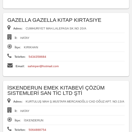
GAZELLA GAZELLA KITAP KIRTASIYE
Adres:
CUMHURIYET MAH.LALEPASA SK.NO 20/A
İl:
HATAY
İlçe:
KIRIKHAN
Telefon:
5434358684
Email:
sahinper@hotmail.com
İSKENDERUN EMEK KITABEVİ ÇÖZÜM
SISTEMLERİ SAN TİC LTD ŞTİ
Adres:
KURTULUŞ MAH Ş.MUSTAFA MERCANOĞLU CAD OĞUZ APT. NO:13/A
İl:
HATAY
İlçe:
İSKENDERUN
Telefon:
5064888754