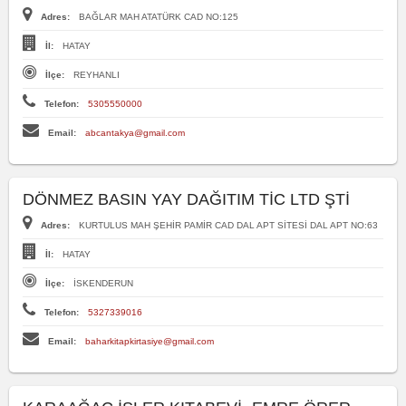
Adres:
BAĞLAR MAH ATATÜRK CAD NO:125
İl:
HATAY
İlçe:
REYHANLI
Telefon:
5305550000
Email:
abcantakya@gmail.com
DÖNMEZ BASIN YAY DAĞITIM TİC LTD ŞTİ
Adres:
KURTULUS MAH ŞEHİR PAMİR CAD DAL APT SİTESİ DAL APT NO:63
İl:
HATAY
İlçe:
İSKENDERUN
Telefon:
5327339016
Email:
baharkitapkirtasiye@gmail.com