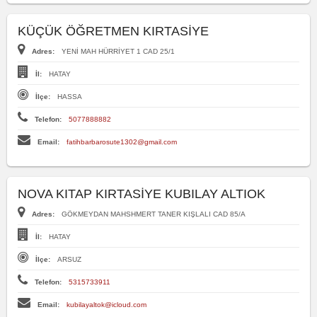
KÜÇÜK ÖĞRETMEN KIRTASİYE
Adres:
YENİ MAH HÜRRİYET 1 CAD 25/1
İl:
HATAY
İlçe:
HASSA
Telefon:
5077888882
Email:
fatihbarbarosute1302@gmail.com
NOVA KITAP KIRTASİYE KUBILAY ALTIOK
Adres:
GÖKMEYDAN MAHSHMERT TANER KIŞLALI CAD 85/A
İl:
HATAY
İlçe:
ARSUZ
Telefon:
5315733911
Email:
kubilayaltok@icloud.com