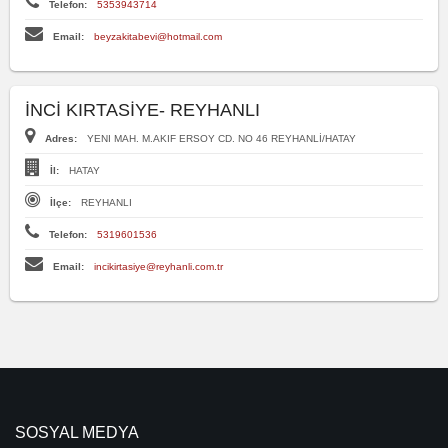
Telefon:
5353943714
Email:
beyzakitabevi@hotmail.com
İNCİ KIRTASİYE- REYHANLI
Adres:
YENI MAH. M.AKIF ERSOY CD. NO 46 REYHANLİ/HATAY
İl:
HATAY
İlçe:
REYHANLI
Telefon:
5319601536
Email:
incikirtasiye@reyhanli.com.tr
SOSYAL MEDYA