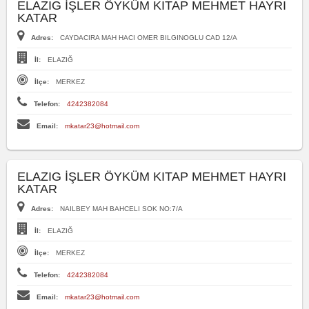
ELAZIG İŞLER ÖYKÜM KITAP MEHMET HAYRI
KATAR
Adres:
CAYDACIRA MAH HACI OMER BILGINOGLU CAD 12/A
İl:
ELAZIĞ
İlçe:
MERKEZ
Telefon:
4242382084
Email:
mkatar23@hotmail.com
ELAZIG İŞLER ÖYKÜM KITAP MEHMET HAYRI
KATAR
Adres:
NAILBEY MAH BAHCELI SOK NO:7/A
İl:
ELAZIĞ
İlçe:
MERKEZ
Telefon:
4242382084
Email:
mkatar23@hotmail.com