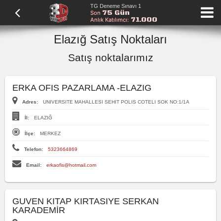
TG Deneme Sınavı 1
75 Gün
Son
71.000
Anlık Katılımcı:
Elazığ Satış Noktaları
Satış noktalarımız
ERKA OFIS PAZARLAMA -ELAZIG
Adres:
UNIVERSITE MAHALLESI SEHIT POLIS COTELI SOK NO:1/1A
İl:
ELAZIĞ
İlçe:
MERKEZ
Telefon:
5323664869
Email:
erkaofis@hotmail.com
GUVEN KITAP KIRTASIYE SERKAN
KARADEMİR