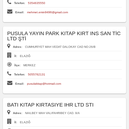
Telefon:
5354635550
Email:
mehmet.emin9496@gmail.com
PUSULA YAYIN PARK KITAP KIRT INS SAN TİC
LTD ŞTİ
Adres:
CUMHURİYET MAH VEDAT DALOKAY CAD NO:26/B
İl:
ELAZIĞ
İlçe:
MERKEZ
Telefon:
5055762131
Email:
pusulakitap@hotmail.com
BATI KITAP KIRTASIYE IHR LTD STI
Adres:
NAILBEY MAH VALIFAHRIBEY CAD. 9/A
İl:
ELAZIĞ