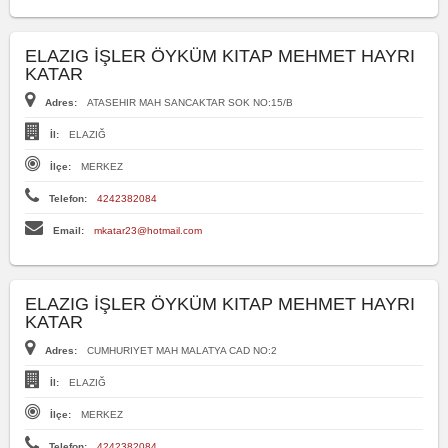
ELAZIG İŞLER ÖYKÜM KITAP MEHMET HAYRI
KATAR
Adres:
ATASEHIR MAH SANCAKTAR SOK NO:15/B
İl:
ELAZIĞ
İlçe:
MERKEZ
Telefon:
4242382084
Email:
mkatar23@hotmail.com
ELAZIG İŞLER ÖYKÜM KITAP MEHMET HAYRI
KATAR
Adres:
CUMHURIYET MAH MALATYA CAD NO:2
İl:
ELAZIĞ
İlçe:
MERKEZ
Telefon:
4242382084