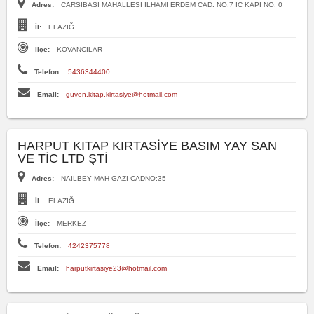
Adres:
CARSIBASI MAHALLESI ILHAMI ERDEM CAD. NO:7 IC KAPI NO: 0
İl:
ELAZIĞ
İlçe:
KOVANCILAR
Telefon:
5436344400
Email:
guven.kitap.kirtasiye@hotmail.com
HARPUT KITAP KIRTASİYE BASIM YAY SAN
VE TİC LTD ŞTİ
Adres:
NAİLBEY MAH GAZİ CADNO:35
İl:
ELAZIĞ
İlçe:
MERKEZ
Telefon:
4242375778
Email:
harputkirtasiye23@hotmail.com