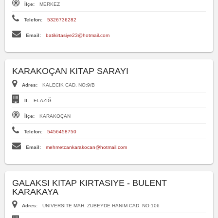
İlçe:
MERKEZ
Telefon:
5326736282
Email:
batikirtasiye23@hotmail.com
KARAKOÇAN KITAP SARAYI
Adres:
KALECIK CAD. NO:9/B
İl:
ELAZIĞ
İlçe:
KARAKOÇAN
Telefon:
5456458750
Email:
mehmetcankarakocan@hotmail.com
GALAKSI KITAP KIRTASIYE - BULENT
KARAKAYA
Adres:
UNIVERSITE MAH. ZUBEYDE HANIM CAD. NO:106