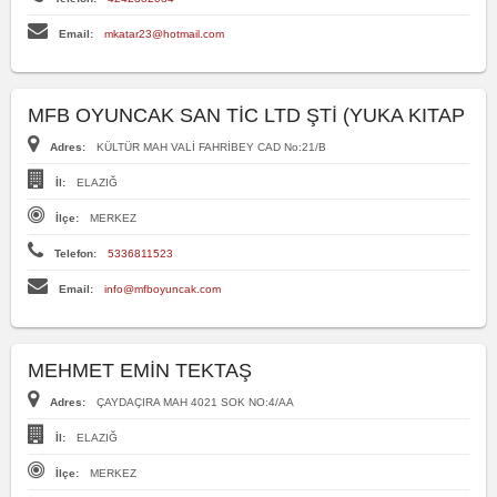
Email:
mkatar23@hotmail.com
MFB OYUNCAK SAN TİC LTD ŞTİ (YUKA KITAP
Adres:
KÜLTÜR MAH VALİ FAHRİBEY CAD No:21/B
İl:
ELAZIĞ
İlçe:
MERKEZ
Telefon:
5336811523
Email:
info@mfboyuncak.com
MEHMET EMİN TEKTAŞ
Adres:
ÇAYDAÇIRA MAH 4021 SOK NO:4/AA
İl:
ELAZIĞ
İlçe:
MERKEZ