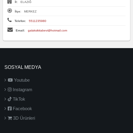
İl:
ELAZIĞ
İlçe:
MERKEZ
Telefon:
5511235980
Email:
galaksikitabevi@hotmail.com
SOSYAL MEDYA
Youtube
Instagram
TikTok
Facebook
3D Ürünleri