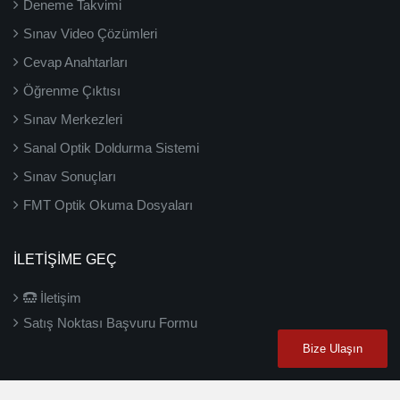
Deneme Takvimi
Sınav Video Çözümleri
Cevap Anahtarları
Öğrenme Çıktısı
Sınav Merkezleri
Sanal Optik Doldurma Sistemi
Sınav Sonuçları
FMT Optik Okuma Dosyaları
İLETIŞIME GEÇ
İletişim
Satış Noktası Başvuru Formu
Bize Ulaşın
2026 ©
3D Yayınları
- Tüm hakları saklıdır.