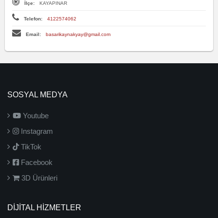
İlçe:
KAYAPINAR
Telefon:
4122574062
Email:
basarikaynakyay@gmail.com
SOSYAL MEDYA
Youtube
Instagram
TikTok
Facebook
3D Ürünleri
DİJİTAL HİZMETLER