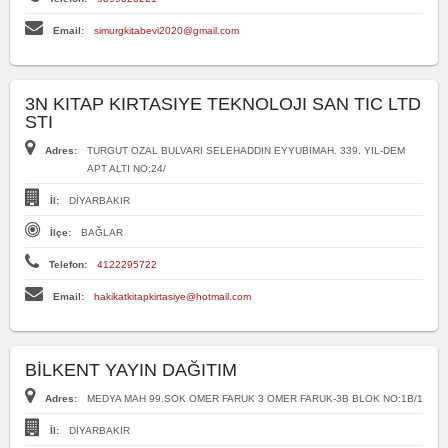
Email:
simurgkitabevi2020@gmail.com
3N KITAP KIRTASIYE TEKNOLOJI SAN TIC LTD
STI
Adres:
TURGUT OZAL BULVARI SELEHADDIN EYYUBIMAH. 339. YIL-DEM
APT ALTI NO:24/
İl:
DİYARBAKIR
İlçe:
BAĞLAR
Telefon:
4122295722
Email:
hakikatkitapkirtasiye@hotmail.com
BİLKENT YAYIN DAĞITIM
Adres:
MEDYA MAH 99.SOK OMER FARUK 3 OMER FARUK-3B BLOK NO:1B/1
İl:
DİYARBAKIR