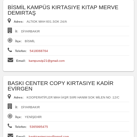
BİSMİL KAMPÜS KIRTASIYE KITAP MERVE
DEMIRTAŞ
Adres:
ALTIOK MAH 601.SOK 24/A
İl:
DİYARBAKIR
İlçe:
BİSMİL
Telefon:
5418068764
Email:
kampusvip21@gmail.com
BASKI CENTER COPY KIRTASIYE KADİR
EVİRGEN
Adres:
KOOPERATİFLER MAH İAŞR SIIRI HANIM SOK MİLEN NO :12/C
İl:
DİYARBAKIR
İlçe:
YENİŞEHİR
Telefon:
5365995475
Email:
baskicentercopy@gmail.com