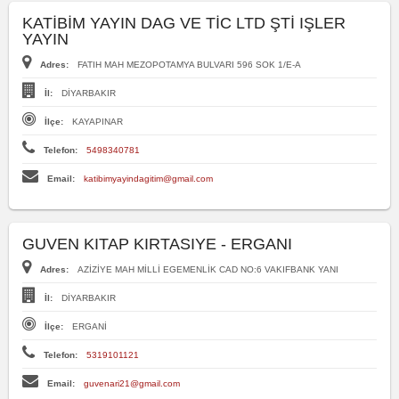
KATİBİM YAYIN DAG VE TİC LTD ŞTİ IŞLER
YAYIN
Adres:
FATIH MAH MEZOPOTAMYA BULVARI 596 SOK 1/E-A
İl:
DİYARBAKIR
İlçe:
KAYAPINAR
Telefon:
5498340781
Email:
katibimyayindagitim@gmail.com
GUVEN KITAP KIRTASIYE - ERGANI
Adres:
AZİZİYE MAH MİLLİ EGEMENLİK CAD NO:6 VAKIFBANK YANI
İl:
DİYARBAKIR
İlçe:
ERGANİ
Telefon:
5319101121
Email:
guvenari21@gmail.com