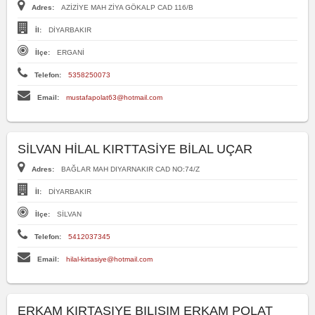
Adres:
AZİZİYE MAH ZİYA GÖKALP CAD 116/B
İl:
DİYARBAKIR
İlçe:
ERGANİ
Telefon:
5358250073
Email:
mustafapolat63@hotmail.com
SİLVAN HİLAL KIRTTASİYE BİLAL UÇAR
Adres:
BAĞLAR MAH DIYARNAKIR CAD NO:74/Z
İl:
DİYARBAKIR
İlçe:
SİLVAN
Telefon:
5412037345
Email:
hilal-kirtasiye@hotmail.com
ERKAM KIRTASIYE BILISIM ERKAM POLAT