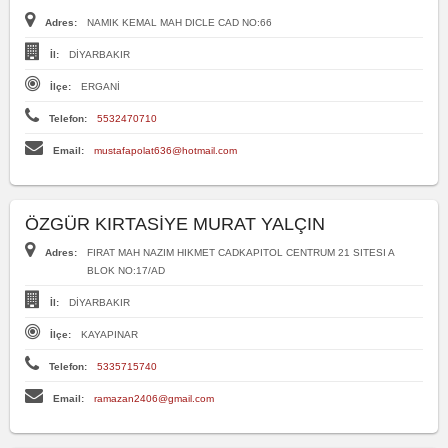
Adres:
NAMIK KEMAL MAH DICLE CAD NO:66
İl:
DİYARBAKIR
İlçe:
ERGANİ
Telefon:
5532470710
Email:
mustafapolat636@hotmail.com
ÖZGÜR KIRTASİYE MURAT YALÇIN
Adres:
FIRAT MAH NAZIM HIKMET CADKAPITOL CENTRUM 21 SITESI A
BLOK NO:17/AD
İl:
DİYARBAKIR
İlçe:
KAYAPINAR
Telefon:
5335715740
Email:
ramazan2406@gmail.com