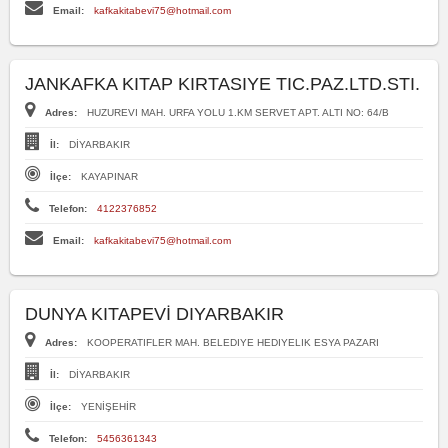
Email:
kafkakitabevi75@hotmail.com
JANKAFKA KITAP KIRTASIYE TIC.PAZ.LTD.STI.
Adres:
HUZUREVI MAH. URFA YOLU 1.KM SERVET APT. ALTI NO: 64/B
İl:
DİYARBAKIR
İlçe:
KAYAPINAR
Telefon:
4122376852
Email:
kafkakitabevi75@hotmail.com
DUNYA KITAPEVİ DIYARBAKIR
Adres:
KOOPERATIFLER MAH. BELEDIYE HEDIYELIK ESYA PAZARI
İl:
DİYARBAKIR
İlçe:
YENİŞEHİR
Telefon:
5456361343