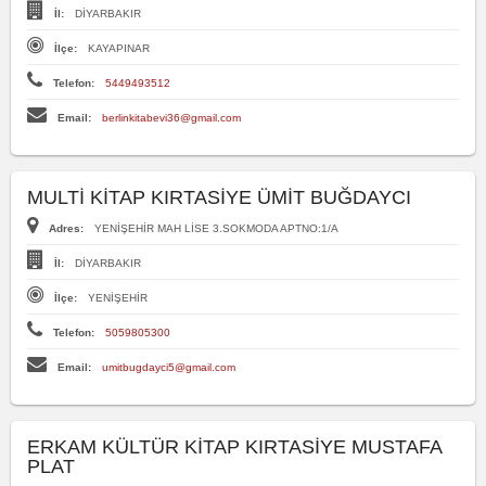
İl:
DİYARBAKIR
İlçe:
KAYAPINAR
Telefon:
5449493512
Email:
berlinkitabevi36@gmail.com
MULTİ KİTAP KIRTASİYE ÜMİT BUĞDAYCI
Adres:
YENİŞEHİR MAH LİSE 3.SOKMODA APTNO:1/A
İl:
DİYARBAKIR
İlçe:
YENİŞEHİR
Telefon:
5059805300
Email:
umitbugdayci5@gmail.com
ERKAM KÜLTÜR KİTAP KIRTASİYE MUSTAFA
PLAT