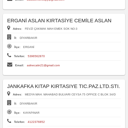
ERGANİ ASLAN KIRTASİYE CEMİLE ASLAN
Adres:
FEVZİ ÇAKMAK MAH EMEK SOK NO:3
İl:
DİYARBAKIR
İlçe:
ERGANİ
Telefon:
5396562870
Email:
aslnecatin21@gmail.com
JANKAFKA KITAP KIRTASIYE TIC.PAZ.LTD.STI.
Adres:
MEDYA MAH. MAHABAD BULVARI CEYSA 75 OFFICE C BLOK 34/D
İl:
DİYARBAKIR
İlçe:
KAYAPINAR
Telefon:
4122376852