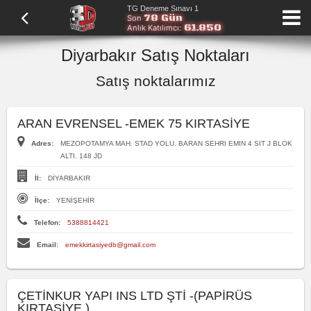
TG Deneme Sınavı 1
78 Gün
Son
61.850
Anlık Katılımcı:
Diyarbakır Satış Noktaları
Satış noktalarımız
ARAN EVRENSEL -EMEK 75 KIRTASİYE
Adres:
MEZOPOTAMYA MAH. STAD YOLU. BARAN SEHRI EMIN 4 SIT J BLOK
ALTI. 148 JD
İl:
DİYARBAKIR
İlçe:
YENİŞEHİR
Telefon:
5388814421
Email:
emekkirtasiyedb@gmail.com
ÇETİNKUR YAPI INS LTD ŞTİ -(PAPİRÜS
KIRTASİYE )