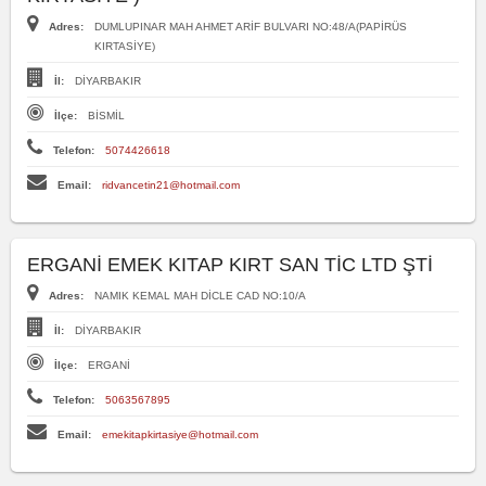
Adres:
DUMLUPINAR MAH AHMET ARİF BULVARI NO:48/A(PAPİRÜS
KIRTASİYE)
İl:
DİYARBAKIR
İlçe:
BİSMİL
Telefon:
5074426618
Email:
ridvancetin21@hotmail.com
ERGANİ EMEK KITAP KIRT SAN TİC LTD ŞTİ
Adres:
NAMIK KEMAL MAH DİCLE CAD NO:10/A
İl:
DİYARBAKIR
İlçe:
ERGANİ
Telefon:
5063567895
Email:
emekitapkirtasiye@hotmail.com