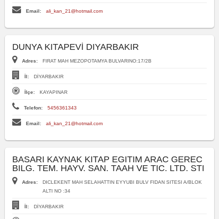
Email:
ali_kan_21@hotmail.com
DUNYA KITAPEVİ DIYARBAKIR
Adres:
FIRAT MAH MEZOPOTAMYA BULVARINO:17/2B
İl:
DİYARBAKIR
İlçe:
KAYAPINAR
Telefon:
5456361343
Email:
ali_kan_21@hotmail.com
BASARI KAYNAK KITAP EGITIM ARAC GEREC
BILG. TEM. HAYV. SAN. TAAH VE TIC. LTD. STI
Adres:
DICLEKENT MAH SELAHATTIN EYYUBI BULV FIDAN SITESI A/BLOK
ALTI NO :34
İl:
DİYARBAKIR