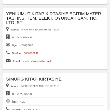
YENI UMUT KITAP KIRTASIYE EGITIM MATER
TAS. INS. TEM. ELEKT. OYUNCAK SAN. TIC.
LTD. STI
Adres:
FIRAT MAH NAZIM HIKMET 27/A
İl:
DİYARBAKIR
İlçe:
YENİŞEHİR
Telefon:
5056232848
Email:
analiz_diyarbakir@eposta
SİMURG KİTAP KIRTASİYE
Adres:
MERKEZ YENİ MH LİSE CD 11/C
İl:
DİYARBAKIR
İlçe:
KULP
Telefon:
5399823221