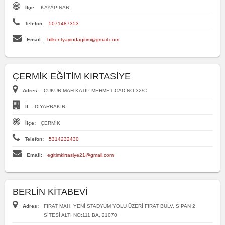
İlçe:
KAYAPINAR
Telefon:
5071487353
Email:
bilkentyayindagitim@gmail.com
ÇERMİK EĞİTİM KIRTASİYE
Adres:
ÇUKUR MAH KATİP MEHMET CAD NO:32/C
İl:
DİYARBAKIR
İlçe:
ÇERMİK
Telefon:
5314232430
Email:
egitimkirtasiye21@gmail.com
BERLİN KİTABEVİ
Adres:
FIRAT MAH. YENİ STADYUM YOLU ÜZERİ FIRAT BULV. SİPAN 2
SİTESİ ALTI NO:111 BA, 21070