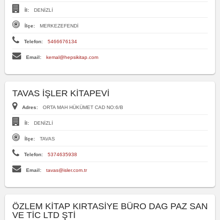
İl:
DENİZLİ
İlçe:
MERKEZEFENDİ
Telefon:
5466676134
Email:
kemal@hepsikitap.com
TAVAS İŞLER KİTAPEVİ
Adres:
ORTA MAH HÜKÜMET CAD NO:6/B
İl:
DENİZLİ
İlçe:
TAVAS
Telefon:
5374635938
Email:
tavas@isler.com.tr
ÖZLEM KİTAP KIRTASİYE BÜRO DAG PAZ SAN
VE TİC LTD ŞTİ