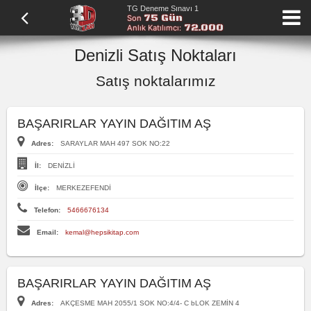
TG Deneme Sınavı 1
75 Gün
Son
72.000
Anlık Katılımcı:
Denizli Satış Noktaları
Satış noktalarımız
BAŞARIRLAR YAYIN DAĞITIM AŞ
Adres:
SARAYLAR MAH 497 SOK NO:22
İl:
DENİZLİ
İlçe:
MERKEZEFENDİ
Telefon:
5466676134
Email:
kemal@hepsikitap.com
BAŞARIRLAR YAYIN DAĞITIM AŞ
Adres:
AKÇESME MAH 2055/1 SOK NO:4/4- C bLOK ZEMİN 4