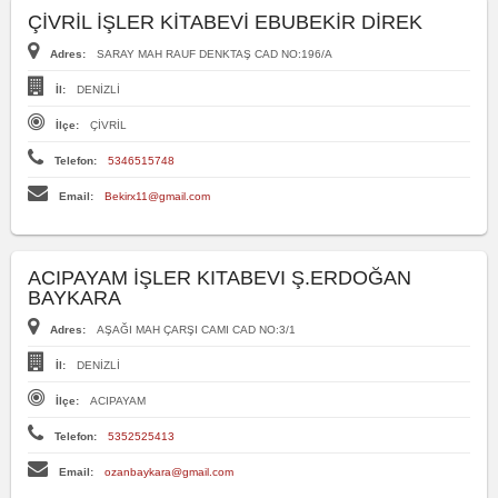
ÇİVRİL İŞLER KİTABEVİ EBUBEKİR DİREK
Adres:
SARAY MAH RAUF DENKTAŞ CAD NO:196/A
İl:
DENİZLİ
İlçe:
ÇİVRİL
Telefon:
5346515748
Email:
Bekirx11@gmail.com
ACIPAYAM İŞLER KITABEVI Ş.ERDOĞAN
BAYKARA
Adres:
AŞAĞI MAH ÇARŞI CAMI CAD NO:3/1
İl:
DENİZLİ
İlçe:
ACIPAYAM
Telefon:
5352525413
Email:
ozanbaykara@gmail.com