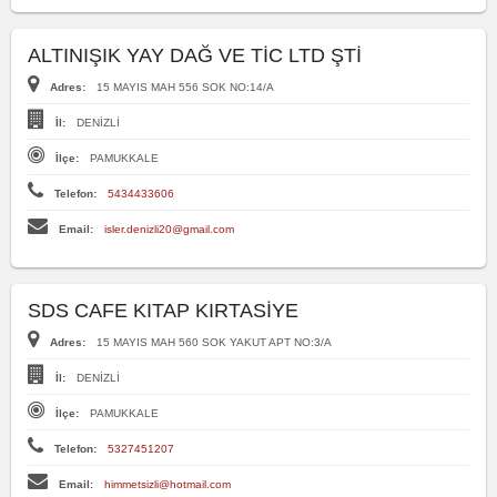
ALTINIŞIK YAY DAĞ VE TİC LTD ŞTİ
Adres:
15 MAYIS MAH 556 SOK NO:14/A
İl:
DENİZLİ
İlçe:
PAMUKKALE
Telefon:
5434433606
Email:
isler.denizli20@gmail.com
SDS CAFE KITAP KIRTASİYE
Adres:
15 MAYIS MAH 560 SOK YAKUT APT NO:3/A
İl:
DENİZLİ
İlçe:
PAMUKKALE
Telefon:
5327451207
Email:
himmetsizli@hotmail.com