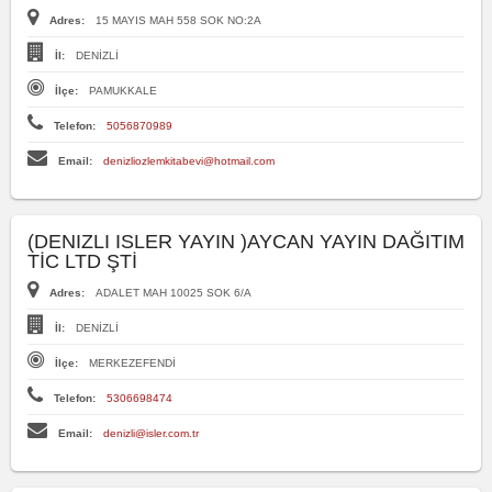
Adres:
15 MAYIS MAH 558 SOK NO:2A
İl:
DENİZLİ
İlçe:
PAMUKKALE
Telefon:
5056870989
Email:
denizliozlemkitabevi@hotmail.com
(DENIZLI ISLER YAYIN )AYCAN YAYIN DAĞITIM
TİC LTD ŞTİ
Adres:
ADALET MAH 10025 SOK 6/A
İl:
DENİZLİ
İlçe:
MERKEZEFENDİ
Telefon:
5306698474
Email:
denizli@isler.com.tr