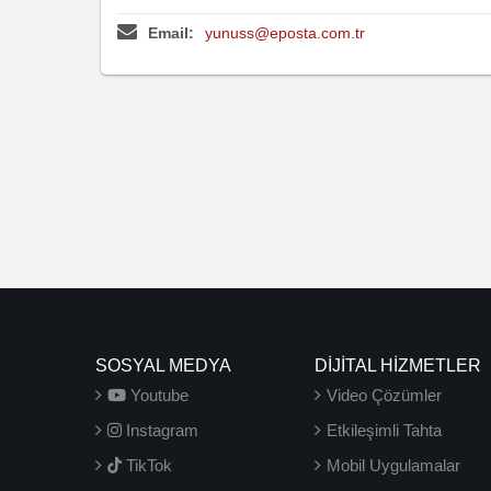
Email:
yunuss@eposta.com.tr
SOSYAL MEDYA
DİJİTAL HİZMETLER
Youtube
Video Çözümler
Instagram
Etkileşimli Tahta
TikTok
Mobil Uygulamalar