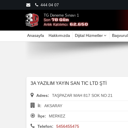
444 04 07
TG Deneme Sınavı 1
78 Gün
Son
62.650
Anlık Katılımcı:
Anasayfa
Hakkımızda
Dijital Hizmetler
Başvurul
3A YAZILIM YAYIN SAN TIC LTD ŞTİ
Adres:
TAŞPAZAR MAH 817 SOK NO:21
İl:
AKSARAY
İlçe:
MERKEZ
Telefon:
5456455475