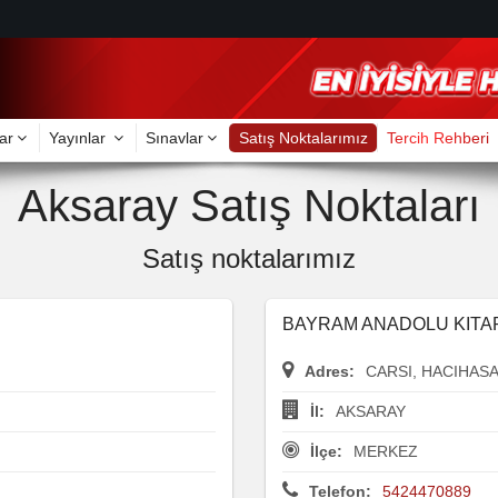
ar
Yayınlar
Sınavlar
Satış Noktalarımız
Tercih Rehberi
Aksaray Satış Noktaları
Satış noktalarımız
BAYRAM ANADOLU KITAP 
Adres:
CARSI, HACIHAS
İl:
AKSARAY
İlçe:
MERKEZ
Telefon:
5424470889