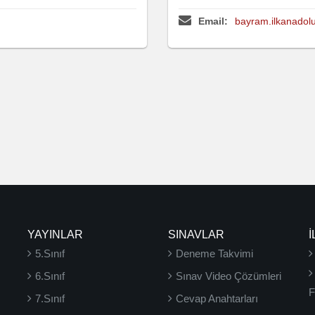
Email:
bayram.ilkanado
YAYINLAR
SINAVLAR
İ
5.Sınıf
Deneme Takvimi
6.Sınıf
Sınav Video Çözümleri
F
7.Sınıf
Cevap Anahtarları