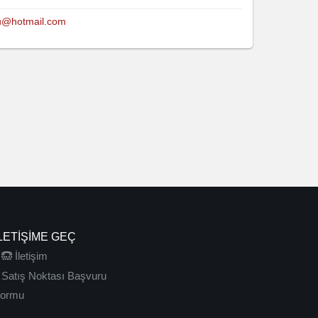
lu@hotmail.com
LETIŞIME GEÇ
İletişim
Satış Noktası Başvuru
ormu