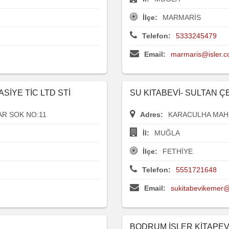
İlçe:
MARMARİS
Telefon:
5333245479
Email:
marmaris@isler.c
ASİYE TİC LTD STİ
SU KITABEVİ- SULTAN Ç
AR SOK NO:11
Adres:
KARACULHA MAH.
İl:
MUĞLA
İlçe:
FETHİYE
Telefon:
5551721648
Email:
sukitabevikemer
BODRUM İŞLER KİTAPEV