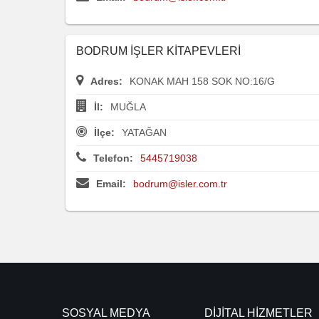
BODRUM İŞLER KİTAPEVLERİ
Adres:
KONAK MAH 158 SOK NO:16/G
İl:
MUĞLA
İlçe:
YATAĞAN
Telefon:
5445719038
Email:
bodrum@isler.com.tr
SOSYAL MEDYA
DİJİTAL HİZMETLER