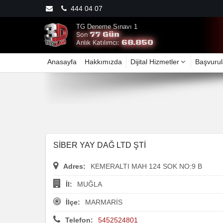
444 04 07
TG Deneme Sınavı 1
77 Gün
Son
68.850
Anlık Katılımcı:
Anasayfa
Hakkımızda
Dijital Hizmetler
Başvurul
SİBER YAY DAĞ LTD ŞTİ
Adres:
KEMERALTI MAH 124 SOK NO:9 B
İl:
MUĞLA
İlçe:
MARMARİS
Telefon:
5452524801