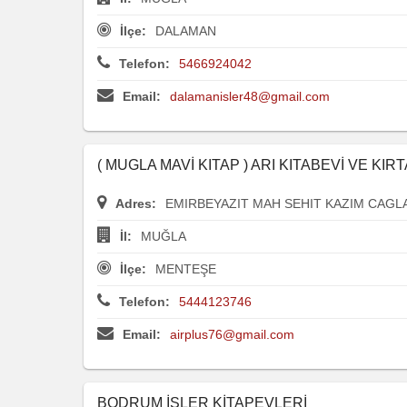
İlçe:
DALAMAN
Telefon:
5466924042
Email:
dalamanisler48@gmail.com
( MUGLA MAVİ KITAP ) ARI KITABEVİ VE KIRT
Adres:
EMIRBEYAZIT MAH SEHIT KAZIM CAGL
İl:
MUĞLA
İlçe:
MENTEŞE
Telefon:
5444123746
Email:
airplus76@gmail.com
BODRUM İŞLER KİTAPEVLERİ