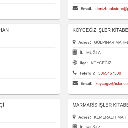
Email:
denizbookstore@
RHAN
KÖYCEĞİZ İŞLER KİTAB
Adres:
GÜLPINAR MAHFE
İl:
MUĞLA
İlçe:
KÖYCEĞİZ
Telefon:
5365457338
Email:
koycegiz@isler.co
Çİ
MARMARİS İŞLER KİTA
Adres:
KEMERALTI MAH H
İl:
MUĞLA