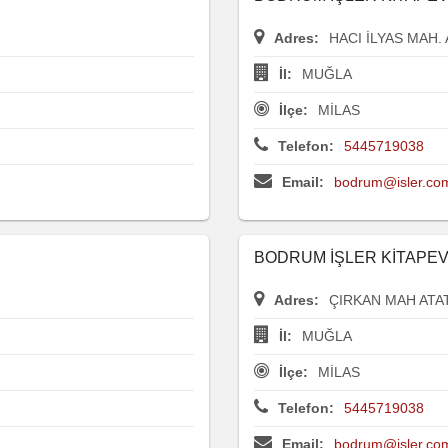
Adres:
HACI İLYAS MAH.
İl:
MUĞLA
İlçe:
MİLAS
Telefon:
5445719038
Email:
bodrum@isler.com
BODRUM İŞLER KİTAPEV
Adres:
ÇIRKAN MAH ATA
İl:
MUĞLA
İlçe:
MİLAS
Telefon:
5445719038
Email:
bodrum@isler.com