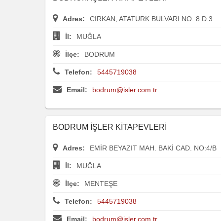
Adres:
CIRKAN, ATATURK BULVARI NO: 8 D:3
İl:
MUĞLA
İlçe:
BODRUM
Telefon:
5445719038
Email:
bodrum@isler.com.tr
BODRUM İŞLER KİTAPEVLERİ
Adres:
EMİR BEYAZIT MAH. BAKİ CAD. NO:4/B
İl:
MUĞLA
İlçe:
MENTEŞE
Telefon:
5445719038
Email:
bodrum@isler.com.tr