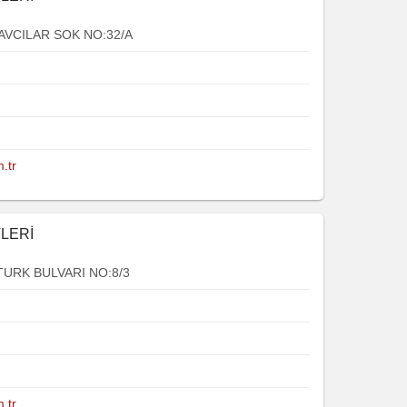
 AVCILAR SOK NO:32/A
.tr
LERİ
TURK BULVARI NO:8/3
.tr