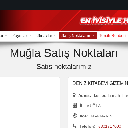
ar
Yayınlar
Sınavlar
Satış Noktalarımız
Tercih Rehberi
Muğla Satış Noktaları
Satış noktalarımız
DENİZ KİTABEVİ GIZEM 
Adres:
kemeraltı mah. has
İl:
MUĞLA
İlçe:
MARMARİS
Telefon:
5301717000