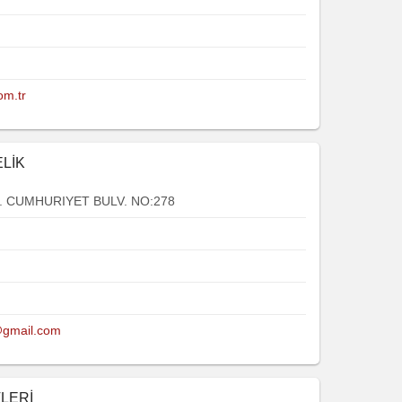
om.tr
ELİK
 CUMHURIYET BULV. NO:278
@gmail.com
LERİ