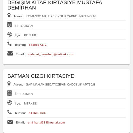
DEĞİŞİM KITAP KIRTASİYE MUSTAFA
DEMİRHAN
Adres:
KOMANDO MAH İPEK YOLU CADNO:149/1 NO:16
İl:
BATMAN
İlçe:
KOZLUK
Telefon:
5445837272
Email:
mahmut_demirhan@outlook.com
BATMAN CIZGI KIRTASIYE
Adres:
GAP MAH AV SEDATOZEVIN CADCELIK APT15/B
İl:
BATMAN
İlçe:
MERKEZ
Telefon:
5416091632
Email:
eminkartal93@hotmail.com