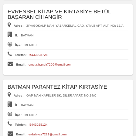
EVRENSEL KİTAP VE KIRTASİYE BETÜL
BAŞARAN CİHANGİR
Adres:
ZİYAGÖKALP MAH. YAŞARKEMAL CAD. YAVUZ APT. ALTI NO: 17/A
İl:
BATMAN
İlçe:
MERKEZ
Telefon:
5433398728
Email:
omer.cihangir7206@gmail.com
BATMAN PARANTEZ KİTAP KIRTASİYE
Adres:
GAP MAH.KAFELER SK. DİLER APART. NO:24/C
İl:
BATMAN
İlçe:
MERKEZ
Telefon:
5443025124
Email:
erdalayaz7221@gmail.com