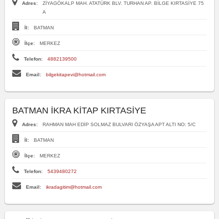
Adres:
ZİYAGÖKALP MAH. ATATÜRK BLV. TURHAN AP. BİLGE KIRTASİYE 75
A
İl:
BATMAN
İlçe:
MERKEZ
Telefon:
4882139500
Email:
bilgekitapevi@hotmail.com
BATMAN İKRA KİTAP KIRTASİYE
Adres:
RAHMAN MAH EDİP SOLMAZ BULVARI ÖZYAŞA APT ALTI NO: 5/C
İl:
BATMAN
İlçe:
MERKEZ
Telefon:
5439480272
Email:
ikradagitim@hotmail.com