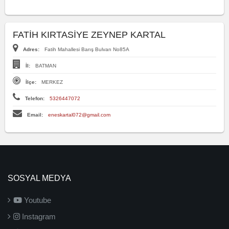
FATİH KIRTASİYE ZEYNEP KARTAL
Adres:
Fatih Mahallesi Barış Bulvarı No85A
İl:
BATMAN
İlçe:
MERKEZ
Telefon:
5326447072
Email:
eneskartal072@gmail.com
SOSYAL MEDYA
Youtube
Instagram