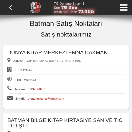
TG Deneme Sınavı 1
75 Gün
Son
71.000
Anlık Katılımcı:
Batman Satış Noktaları
Satış noktalarımız
DUNYA KITAP MERKEZI EMNA ÇAKMAK
Adres:
GAP MAH AV SEDAT OZEVIN CAD 10/C
İl:
BATMAN
İlçe:
MERKEZ
Telefon:
5337388403
Email:
erettarim.ltd.sti@gmail.com
BATMAN BİLGE KITAP KIRTASİYE SAN VE TİC
LTD ŞTİ