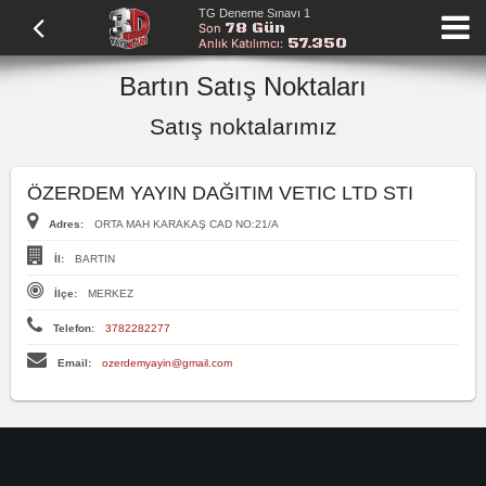
TG Deneme Sınavı 1
78 Gün
Son
57.350
Anlık Katılımcı:
Bartın Satış Noktaları
Satış noktalarımız
ÖZERDEM YAYIN DAĞITIM VETIC LTD STI
Adres:
ORTA MAH KARAKAŞ CAD NO:21/A
İl:
BARTIN
İlçe:
MERKEZ
Telefon:
3782282277
Email:
ozerdemyayin@gmail.com