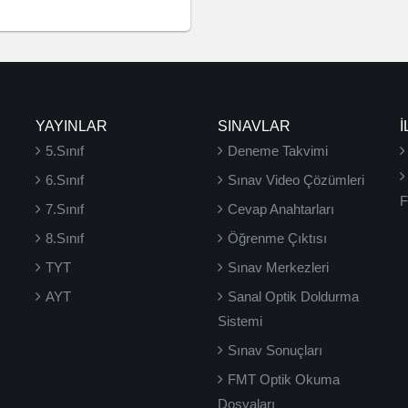
YAYINLAR
SINAVLAR
İ
5.Sınıf
Deneme Takvimi
6.Sınıf
Sınav Video Çözümleri
F
7.Sınıf
Cevap Anahtarları
8.Sınıf
Öğrenme Çıktısı
TYT
Sınav Merkezleri
AYT
Sanal Optik Doldurma
Sistemi
Sınav Sonuçları
FMT Optik Okuma
Dosyaları