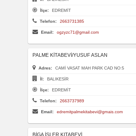
İlçe:
EDREMİT
Telefon:
2663731385
Email:
ogzyzc71@gmail.com
PALME KİTABEVİ/YUSUF ASLAN
Adres:
CAMİ VASAT MAH PARK CAD NO:5
İl:
BALIKESİR
İlçe:
EDREMİT
Telefon:
2663737989
Email:
edremitpalmekitabevi@gmais.com
BİGA İŞLER KITABEVİ