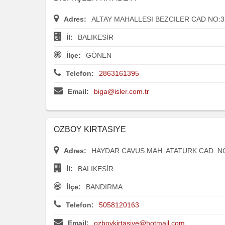
Adres:
ALTAY MAHALLESI BEZCILER CAD NO:3
İl:
BALIKESİR
İlçe:
GÖNEN
Telefon:
2863161395
Email:
biga@isler.com.tr
OZBOY KIRTASIYE
Adres:
HAYDAR CAVUS MAH. ATATURK CAD. N
İl:
BALIKESİR
İlçe:
BANDIRMA
Telefon:
5058120163
Email:
ozboykirtasiye@hotmail.com