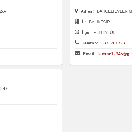
2/A
Adres:
BAHÇELİEVLER 
İl:
BALIKESİR
İlçe:
ALTIEYLÜL
Telefon:
5373201323
Email:
kubrac12345@gm
O:49