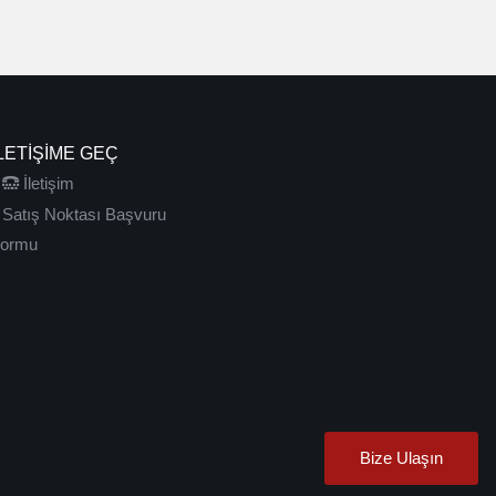
LETIŞIME GEÇ
İletişim
Satış Noktası Başvuru
ormu
Bize Ulaşın