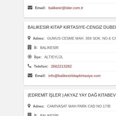
Email:
balikesir@isler.com.tr
BALIKESIR KITAP KIRTASIYE-CENGIZ DUBE
Adres:
GUMUS CESME MAH. 369 SOK. NO.6 C/B
İl:
BALIKESİR
İlçe:
ALTIEYLÜL
Telefon:
2662213282
Email:
info@balikesirkitapkirtasiye.com
(EDREMİT İŞLER ) AKYAZ YAY DAĞ KITABEVI
Adres:
CAMİVASAT MAH PARK CAD NO:17/B
İl:
BALIKESİR