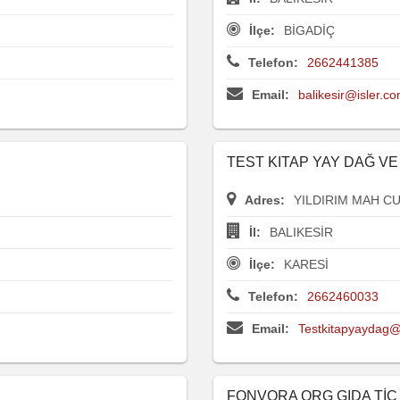
İlçe:
BİGADİÇ
Telefon:
2662441385
Email:
balikesir@isler.co
TEST KITAP YAY DAĞ VE 
Adres:
YILDIRIM MAH C
İl:
BALIKESİR
İlçe:
KARESİ
Telefon:
2662460033
Email:
Testkitapyaydag
FONVORA ORG GIDA TİC 