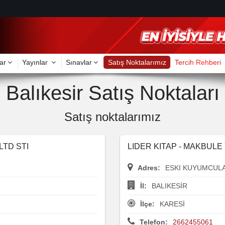
ar
Yayınlar
Sınavlar
Satış Noktalarımız
Tercih Rehberi
Balıkesir Satış Noktaları
Satış noktalarımız
LTD STI
LIDER KITAP - MAKBUL
Adres:
ESKI KUYUMCULAR
İl:
BALIKESİR
İlçe:
KARESİ
Telefon:
2662455061