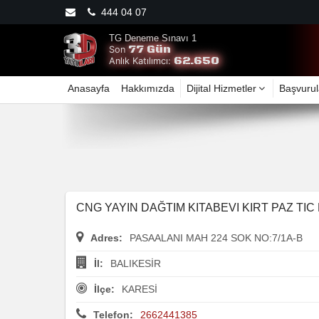
444 04 07
TG Deneme Sınavı 1
77 Gün
Son
62.650
Anlık Katılımcı:
Anasayfa
Hakkımızda
Dijital Hizmetler
Başvurul
CNG YAYIN DAĞTIM KITABEVI KIRT PAZ TIC 
Adres:
PASAALANI MAH 224 SOK NO:7/1A-B
İl:
BALIKESİR
İlçe:
KARESİ
Telefon:
2662441385