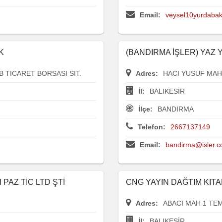
Email:
veysel10yurdaba
K
(BANDIRMA İŞLER) YAZ Y
 TICARET BORSASI SIT.
Adres:
HACI YUSUF MAH 
İl:
BALIKESİR
İlçe:
BANDIRMA
Telefon:
2667137149
Email:
bandirma@isler.c
 PAZ TİC LTD ŞTİ
CNG YAYIN DAĞTIM KITAB
Adres:
ABACI MAH 1 TE
İl:
BALIKESİR