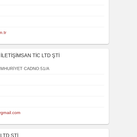
m.tr
İLETİŞİMSAN TİC LTD ŞTİ
UMHURİYET CADNO:51/A
@gmail.com
LTD ŞTİ