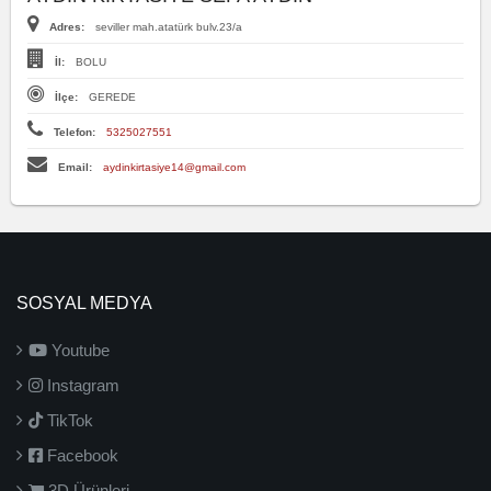
Adres:
seviller mah.atatürk bulv.23/a
İl:
BOLU
İlçe:
GEREDE
Telefon:
5325027551
Email:
aydinkirtasiye14@gmail.com
SOSYAL MEDYA
Youtube
Instagram
TikTok
Facebook
3D Ürünleri