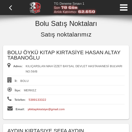
TG Deneme Sınavı 1
78 Gün
Son
62.650
Anlık Katılımcı:
Bolu Satış Noktaları
Satış noktalarımız
BOLU ÖYKÜ KITAP KIRTASİYE HASAN ALTAY
TABANOĞLU
Adres:
KILIÇARSLAN MAH İZZET BAYSAL DEVLET HASTAHANESİ BULVARI
NO:59/B
İl:
BOLU
İlçe:
MERKEZ
Telefon:
5389133322
Email:
ykkitapkiratsiye@gmail.com
AYDIN KIRTASIYE SEFA AYDIN