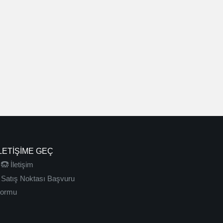
LETIŞIME GEÇ
İletişim
Satış Noktası Başvuru
ormu