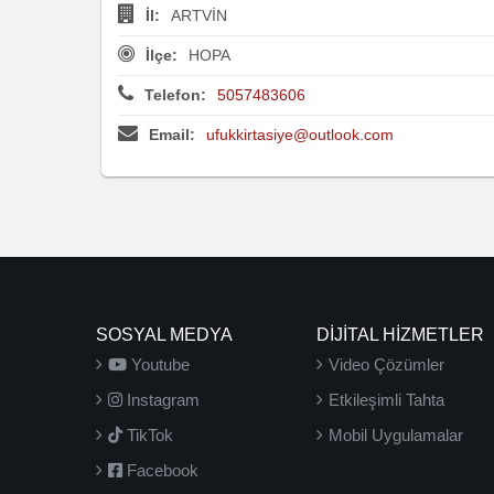
İl:
ARTVİN
İlçe:
HOPA
Telefon:
5057483606
Email:
ufukkirtasiye@outlook.com
SOSYAL MEDYA
DİJİTAL HİZMETLER
Youtube
Video Çözümler
Instagram
Etkileşimli Tahta
TikTok
Mobil Uygulamalar
Facebook