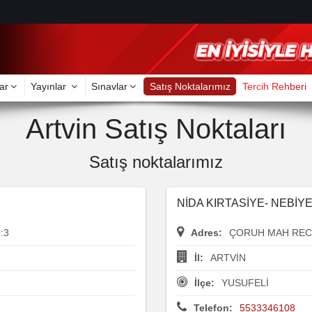
ar
Yayınlar
Sınavlar
Satış Noktalarımız
Tercih Rehberi
Artvin Satış Noktaları
Satış noktalarımız
NİDA KIRTASİYE- NEBİY
:3
Adres:
ÇORUH MAH REC
İl:
ARTVİN
İlçe:
YUSUFELİ
Telefon:
5533346108