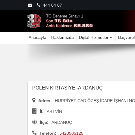
444 04 07
TG Deneme Sınavı 1
76 Gün
Son
68.850
Anlık Katılımcı:
Anasayfa
Hakkımızda
Dijital Hizmetler
Başvurul
POLEN KIRTASİYE -ARDANUÇ
Adres:
HÜRRİYET CAD ÖZEŞ İDARE İŞHANI NO
İl:
ARTVİN
İlçe:
ARDANUÇ
Telefon:
5423585125