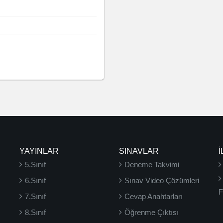
YAYINLAR
SINAVLAR
İ
5.Sınıf
Deneme Takvimi
6.Sınıf
Sınav Video Çözümleri
F
7.Sınıf
Cevap Anahtarları
8.Sınıf
Öğrenme Çıktısı