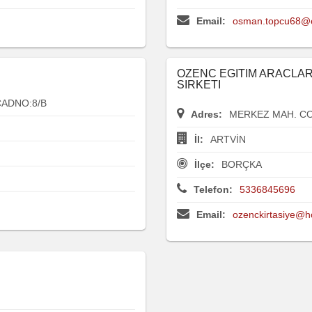
Email:
osman.topcu68@e
OZENC EGITIM ARACLARI
SIRKETI
CADNO:8/B
Adres:
MERKEZ MAH. CO
İl:
ARTVİN
İlçe:
BORÇKA
Telefon:
5336845696
Email:
ozenckirtasiye@h