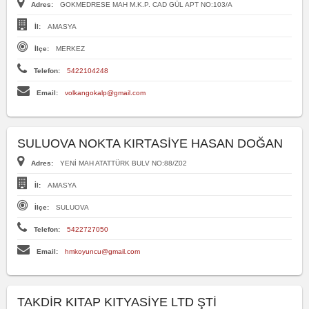
Adres:
GOKMEDRESE MAH M.K.P. CAD GÜL APT NO:103/A
İl:
AMASYA
İlçe:
MERKEZ
Telefon:
5422104248
Email:
volkangokalp@gmail.com
SULUOVA NOKTA KIRTASİYE HASAN DOĞAN
Adres:
YENİ MAH ATATTÜRK BULV NO:88/Z02
İl:
AMASYA
İlçe:
SULUOVA
Telefon:
5422727050
Email:
hmkoyuncu@gmail.com
TAKDİR KITAP KITYASİYE LTD ŞTİ