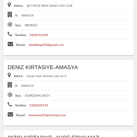
Adres:
ŞEYHCUİ MAH UHUD CAD 21/B
İl:
AMASYA
İlçe:
MERKEZ
Telefon:
5348701005
Email:
takdirkitap05@gmail.com
DENiZ KIRTASiYE-AMASYA
Adres:
Saray mah.Gümüş cad.no:3
İl:
AMASYA
İlçe:
GÜMÜŞHACIKÖY
Telefon:
5309206745
Email:
bedestan05@hotmail.com