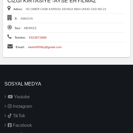
CIZGI KIRTASIYE -AYSE ERYILMAZ
Adres:
HZ OMER CAMI KARSISI SEHSUI MAH UHUD CAD NO:21
İl:
AMASYA
İlçe:
MERKEZ
Telefon:
5323872889
Email:
metin6006ty@gmail.com
SOSYAL MEDYA
Youtube
Instagram
TikTok
Facebook