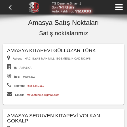
TG Deneme Sınavı 1
74 Gün
Son
72.000
Anlık Katılımcı:
Amasya Satış Noktaları
Satış noktalarımız
AMASYA KITAPEVI GÜLLÜZAR TÜRK
Adres:
HACI ILYAS MAH MILLI EGEMENLIK CAD NO:9/B
İl:
AMASYA
İlçe:
MERKEZ
Telefon:
5464340111
Email:
mevlutturk46@gmail.com
AMASYA SERUVEN KITAPEVİ VOLKAN
GOKALP