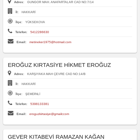
Adres:
GUNGOR MAH. ANAFARTALAR CAD NO:7/14
İl:
HAKKARİ
İlçe:
YÜKSEKOVA
Telefon:
5412286630
Email:
metineker1975@hotmail.com
EROĞUZ KIRTASİYE HİKMET EROĞUZ
Adres:
KARŞIYAKA MAH ÇEVRE CAD NO:14/B
İl:
HAKKARİ
İlçe:
ŞEMDİNLİ
Telefon:
5398133381
Email:
eroguzkirtasiye@gmailccom
GEVER KITABEVİ RAMAZAN KAĞAN