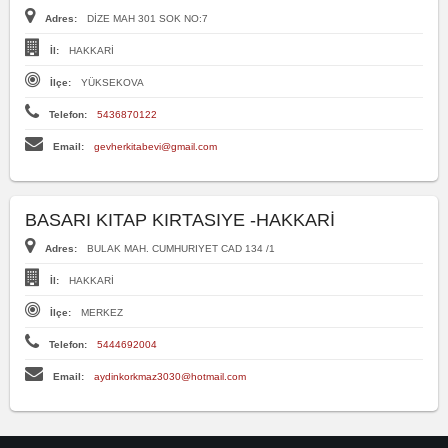
Adres:
DİZE MAH 301 SOK NO:7
İl:
HAKKARİ
İlçe:
YÜKSEKOVA
Telefon:
5436870122
Email:
gevherkitabevi@gmail.com
BASARI KITAP KIRTASIYE -HAKKARİ
Adres:
BULAK MAH. CUMHURIYET CAD 134 /1
İl:
HAKKARİ
İlçe:
MERKEZ
Telefon:
5444692004
Email:
aydinkorkmaz3030@hotmail.com