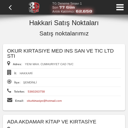
TG Deneme Sınavı 1
77 Gün
Son
62.650
Anlık Katılımcı:
Hakkari Satış Noktaları
Satış noktalarımız
OKUR KIRTASIYE MED INS SAN VE TIC LTD
STI
Adres:
YENI MAH. CUMHURIYET CAD 76/C
İl:
HAKKARİ
İlçe:
ŞEMDİNLİ
Telefon:
5360263758
Email:
okurkirtasiye@hotmail.com
ADA AKDAMAR KİTAP VE KIRTASİYE