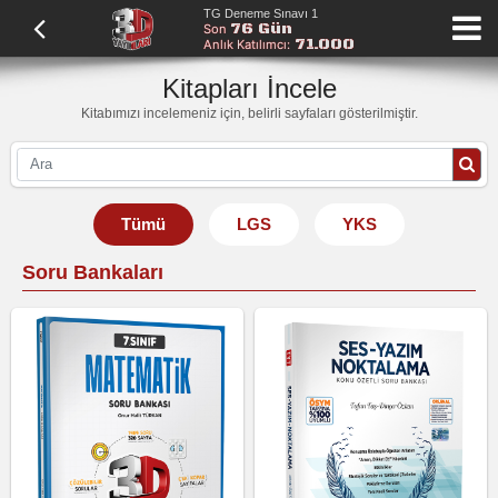
TG Deneme Sınavı 1
76 Gün
Son
71.000
Anlık Katılımcı:
Kitapları İncele
Kitabımızı incelemeniz için, belirli sayfaları gösterilmiştir.
Tümü
LGS
YKS
Soru Bankaları