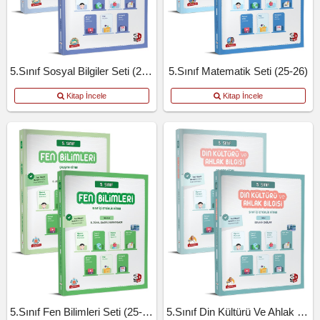
5.Sınıf Sosyal Bilgiler Seti (25-26)
5.Sınıf Matematik Seti (25-26)
Kitap İncele
Kitap İncele
5.Sınıf Fen Bilimleri Seti (25-26)
5.Sınıf Din Kültürü Ve Ahlak Bilgisi.Seti (25-26)