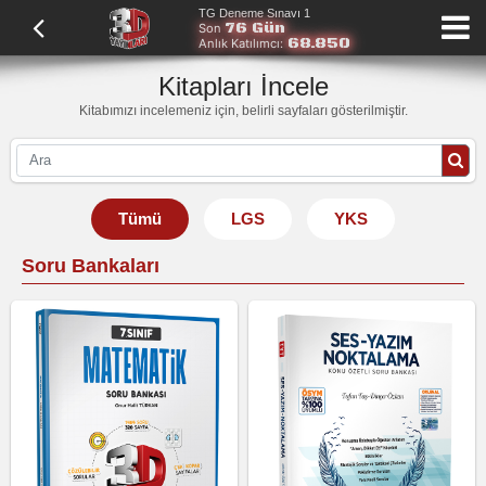
TG Deneme Sınavı 1
76 Gün
Son
68.850
Anlık Katılımcı:
Kitapları İncele
Kitabımızı incelemeniz için, belirli sayfaları gösterilmiştir.
Tümü
LGS
YKS
Soru Bankaları