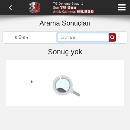
TG Deneme Sınavı 1
76 Gün
Son
68.850
Anlık Katılımcı:
Arama Sonuçları
0 Ürün
Sonuç yok